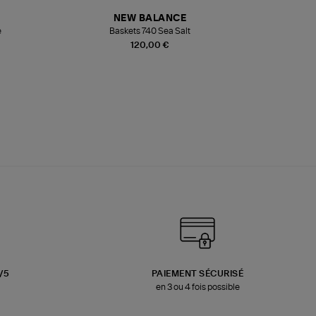
NEW BALANCE
e
Baskets 740 Sea Salt
Veste
120,00 €
3/5
PAIEMENT SÉCURISÉ
en 3 ou 4 fois possible