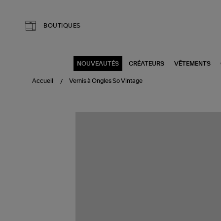
Aller au contenu principal
BOUTIQUES
NOUVEAUTÉS
CRÉATEURS
VÊTEMENTS
Accueil
Vernis à Ongles So Vintage