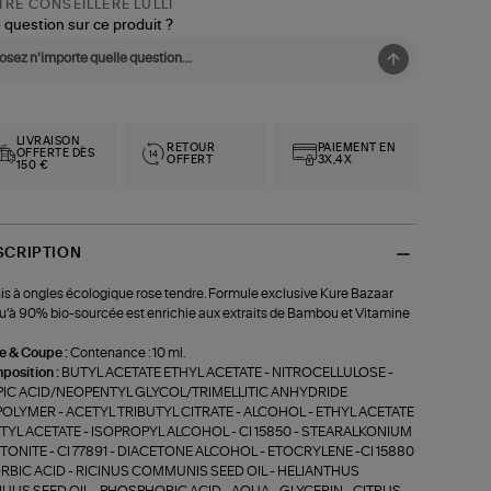
RE CONSEILLÈRE LULLI
 question sur ce produit ?
LIVRAISON
RETOUR
PAIEMENT EN
OFFERTE DÈS
OFFERT
3X,4X
150 €
SCRIPTION
is à ongles écologique rose tendre. Formule exclusive Kure Bazaar
u’à 90% bio-sourcée est enrichie aux extraits de Bambou et Vitamine
le & Coupe :
Contenance : 10 ml.
position :
BUTYL ACETATE ETHYL ACETATE - NITROCELLULOSE -
PIC ACID/NEOPENTYL GLYCOL/TRIMELLITIC ANHYDRIDE
OLYMER - ACETYL TRIBUTYL CITRATE - ALCOHOL - ETHYL ACETATE
UTYL ACETATE - ISOPROPYL ALCOHOL - CI 15850 - STEARALKONIUM
TONITE - CI 77891 - DIACETONE ALCOHOL - ETOCRYLENE -CI 15880
ORBIC ACID - RICINUS COMMUNIS SEED OIL - HELIANTHUS
UUS SEED OIL - PHOSPHORIC ACID - AQUA - GLYCERIN - CITRUS