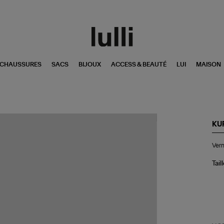
CHAUSSURES
SACS
BIJOUX
ACCESS & BEAUTÉ
LUI
MAISON
KU
Ver
Vern
à
On
So
Tail
Vin