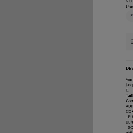
VOT
Une
DE
Vern
jusq
E.
Tail
Com
ADI
COP
- B
BEN
- S
ANN