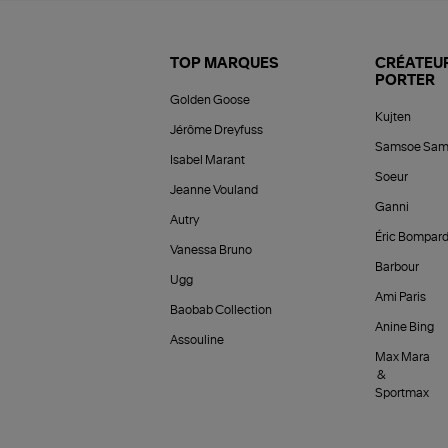
TOP MARQUES
CRÉATEUR
PORTER
Golden Goose
Kujten
Jérôme Dreyfuss
Samsoe Sam
Isabel Marant
Soeur
Jeanne Vouland
Ganni
Autry
Éric Bompar
Vanessa Bruno
Barbour
Ugg
Ami Paris
Baobab Collection
Anine Bing
Assouline
Max Mara
&
Sportmax