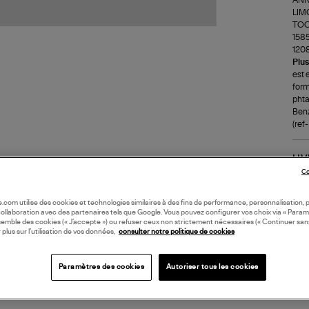
LIM
TOCO
1585
1208
Plus
est 
form
phta
Benz
(ref
LI
Co
DI
oile.com utilise des cookies et technologies similaires à des fins de performance, personnalisation, p
collaboration avec des partenaires tels que Google. Vous pouvez configurer vos choix via « Param
semble des cookies (« J’accepte ») ou refuser ceux non strictement nécessaires (« Continuer san
Coll
 plus sur l’utilisation de vos données,
consulter notre politique de cookies
Paramètres des cookies
Autoriser tous les cookies