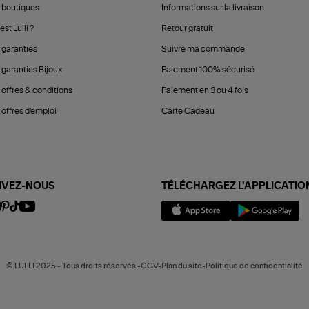
 boutiques
Informations sur la livraison
est Lulli ?
Retour gratuit
 garanties
Suivre ma commande
 garanties Bijoux
Paiement 100% sécurisé
 offres & conditions
Paiement en 3 ou 4 fois
offres d'emploi
Carte Cadeau
IVEZ-NOUS
TÉLÉCHARGEZ L'APPLICATIO
© LULLI 2025 - Tous droits réservés -CGV-Plan du site-Politique de confidentialité