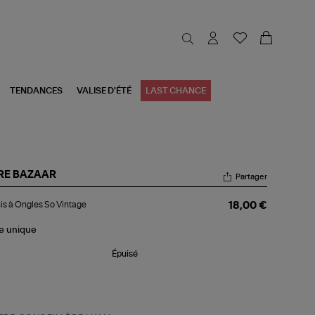
TENDANCES
VALISE D'ÉTÉ
LAST CHANCE
RE BAZAAR
Partager
nis
is à Ongles So Vintage
18,00 €
gles
le
unique
tage
Épuisé