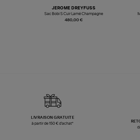
N
JEROME DREYFUSS
te
Sac Bobi S Cuir Lamé Champagne
M
480,00 €
LIVRAISON GRATUITE
RET
à partir de 150 € d'achat*
d