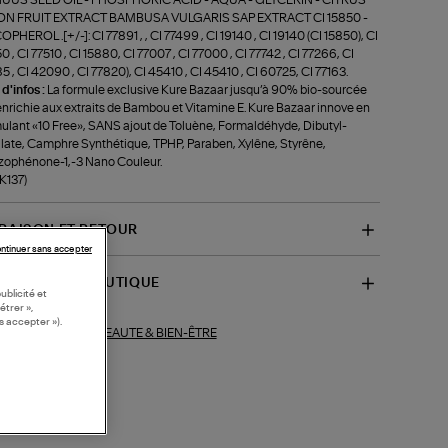
ON FRUIT EXTRACT BAMBUSA VULGARIS SAP EXTRACT CI 15850 -
PHEROL .[+/-]: CI 77891 , , CI 77499 , CI 19140 , CI 19140 (CI 15850), CI
0 , CI 77510 , CI 15880, CI 77007 , CI 77000 , CI 77742 , CI 77266, CI
5 , CI 42090 , CI 77820), CI 45410 , CI 45410 , CI 60725, CI 77163.
 d'infos :
La formule exclusive Kure Bazaar jusqu’à 90% bio-sourcée
enrichie aux extraits de Bambou et Vitamine E. Kure Bazaar innove en
ulant «10 Free», SANS ajout de Toluène, Formaldéhyde, Dibutyl-
late, Camphre Synthétique, TPHP, Paraben, Xylêne, Styrêne,
ophénone-1,-3 Nano Couleur.
-K137)
VRAISON ET RETOUR
ntinuer sans accepter
SPONIBILITÉ BOUTIQUE
ublicité et
étrer »,
s accepter »).
BEAUTE & BIEN-ÊTRE
ections similaires :