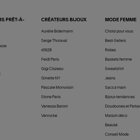
S PRÊT-À-
CRÉATEURS BIJOUX
MODE FEMME
Aurélie Bidermann
Choisi pour vous
Serge Thoraval
Best-Sellers
soe
d1928
Robes
Feidt Paris
Baskets femme
Gigi Clozeau
Sweatshirt
d
Ginette NY
Jeans
Pascale Monvoisin
Sacs à main
Stone Paris
Bijoux tendances
Vanessa Baroni
Doudounes et Parka
Vanrycke
Maison déco
Beauté
Conseil Mode