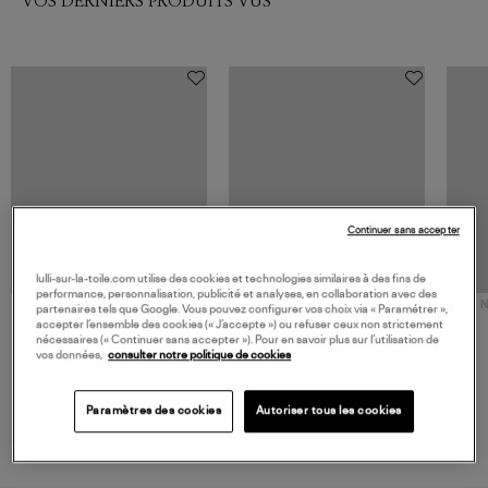
VOS DERNIERS PRODUITS VUS
Continuer sans accepter
lulli-sur-la-toile.com utilise des cookies et technologies similaires à des fins de
performance, personnalisation, publicité et analyses, en collaboration avec des
NOUVELLE COLLECTION
N
partenaires tels que Google. Vous pouvez configurer vos choix via « Paramétrer »,
JEROME DREYFUSS
TORAL
accepter l’ensemble des cookies (« J’accepte ») ou refuser ceux non strictement
nécessaires (« Continuer sans accepter »). Pour en savoir plus sur l’utilisation de
Sac Bobi S Cuir Lamé
Mocassins Killian Sport
vos données,
consulter notre politique de cookies
Champagne
Mousse
480,00 €
189,00 €
Paramètres des cookies
Autoriser tous les cookies