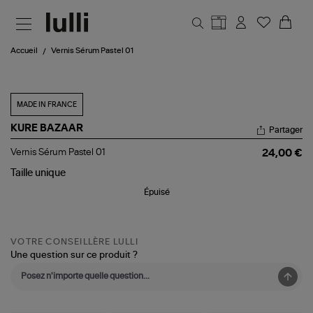
Aller au contenu principal
Accueil
Vernis Sérum Pastel 01
MADE IN FRANCE
KURE BAZAAR
Partager
Vernis
Vernis Sérum Pastel 01
24,00 €
Sérum
Pastel
Taille
unique
01
Épuisé
VOTRE CONSEILLÈRE LULLI
Une question sur ce produit ?