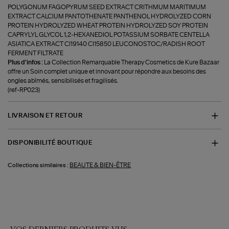
POLYGONUM FAGOPYRUM SEED EXTRACT CRITHMUM MARITIMUM
EXTRACT CALCIUM PANTOTHENATE PANTHENOL HYDROLYZED CORN
PROTEIN HYDROLYZED WHEAT PROTEIN HYDROLYZED SOY PROTEIN
CAPRYLYL GLYCOL 1,2-HEXANEDIOL POTASSIUM SORBATE CENTELLA
ASIATICA EXTRACT CI19140 CI15850 LEUCONOSTOC/RADISH ROOT
FERMENT FILTRATE
Plus d'infos :
La Collection Remarquable Therapy Cosmetics de Kure Bazaar
offre un Soin complet unique et innovant pour répondre aux besoins des
ongles abîmés, sensibilisés et fragilisés.
(ref-RP023)
LIVRAISON ET RETOUR
DISPONIBILITÉ BOUTIQUE
BEAUTE & BIEN-ÊTRE
Collections similaires :