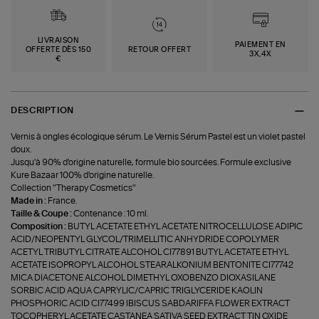
LIVRAISON
PAIEMENT EN
OFFERTE DÈS 150
RETOUR OFFERT
3X,4X
€
DESCRIPTION
Vernis à ongles écologique sérum. Le Vernis Sérum Pastel est un violet pastel
doux.
Jusqu'à 90% d'origine naturelle, formule bio sourcées. Formule exclusive
Kure Bazaar 100% d'origine naturelle.
Collection "Therapy Cosmetics"
Made in :
France.
Taille & Coupe :
Contenance : 10 ml.
Composition :
BUTYL ACETATE ETHYL ACETATE NITROCELLULOSE ADIPIC
ACID/NEOPENTYL GLYCOL/TRIMELLITIC ANHYDRIDE COPOLYMER
ACETYL TRIBUTYL CITRATE ALCOHOL CI77891 BUTYL ACETATE ETHYL
ACETATE ISOPROPYL ALCOHOL STEARALKONIUM BENTONITE CI77742
MICA DIACETONE ALCOHOL DIMETHYL OXOBENZO DIOXASILANE
SORBIC ACID AQUA CAPRYLIC/CAPRIC TRIGLYCERIDE KAOLIN
PHOSPHORIC ACID CI77499 IBISCUS SABDARIFFA FLOWER EXTRACT
TOCOPHERYL ACETATE CASTANEA SATIVA SEED EXTRACT TIN OXIDE