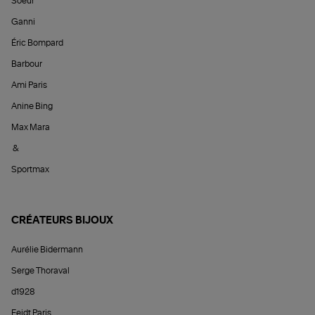
Soeur
Ganni
Éric Bompard
Barbour
Ami Paris
Anine Bing
Max Mara
&
Sportmax
CRÉATEURS BIJOUX
Aurélie Bidermann
Serge Thoraval
d1928
Feidt Paris