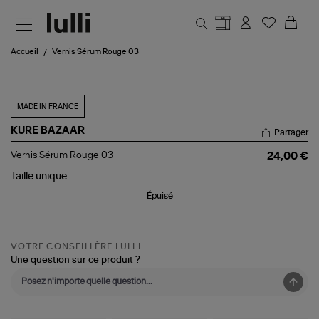
Aller au contenu principal
Accueil
Vernis Sérum Rouge 03
MADE IN FRANCE
KURE BAZAAR
Partager
Vernis
Vernis Sérum Rouge 03
24,00 €
Sérum
Rouge
Taille
unique
03
Épuisé
VOTRE CONSEILLÈRE LULLI
Une question sur ce produit ?