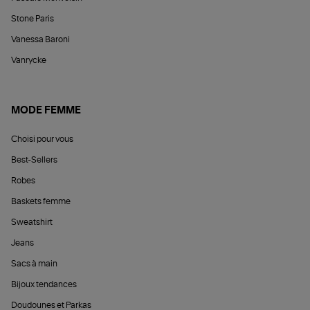
Stone Paris
Vanessa Baroni
Vanrycke
MODE FEMME
Choisi pour vous
Best-Sellers
Robes
Baskets femme
Sweatshirt
Jeans
Sacs à main
Bijoux tendances
Doudounes et Parkas