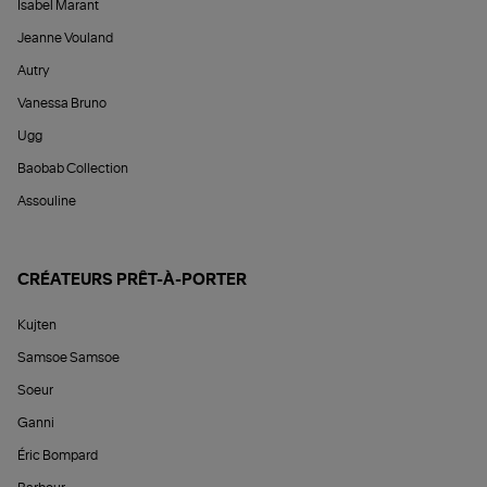
Isabel Marant
Jeanne Vouland
Autry
Vanessa Bruno
Ugg
Baobab Collection
Assouline
CRÉATEURS PRÊT-À-PORTER
Kujten
Samsoe Samsoe
Soeur
Ganni
Éric Bompard