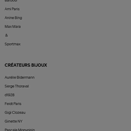
Barbour
Ami Paris
Anine Bing
Max Mara
&
Sportmax
CRÉATEURS BIJOUX
Aurélie Bidermann
Serge Thoraval
d1928
Feidt Paris
Gigi Clozeau
Ginette NY
Pascale Monvoisin