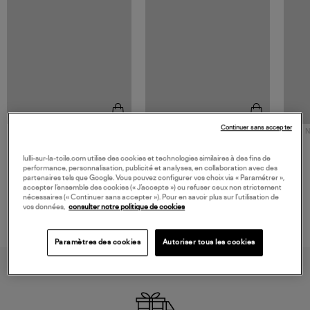
Continuer sans accepter
NOUVELLE COLLECTION
N
JEROME DREYFUSS
TORAL
Sac Bobi S Cuir Lamé
Mocassins Killian Sport
lulli-sur-la-toile.com utilise des cookies et technologies similaires à des fins de
Champagne
Mousse
480,00 €
189,00 €
performance, personnalisation, publicité et analyses, en collaboration avec des
partenaires tels que Google. Vous pouvez configurer vos choix via « Paramétrer »,
accepter l’ensemble des cookies (« J’accepte ») ou refuser ceux non strictement
nécessaires (« Continuer sans accepter »). Pour en savoir plus sur l’utilisation de
vos données,
consulter notre politique de cookies
Paramètres des cookies
Autoriser tous les cookies