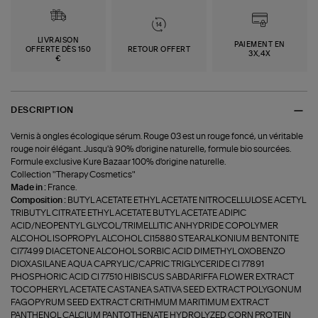
LIVRAISON
PAIEMENT EN
OFFERTE DÈS 150
RETOUR OFFERT
3X,4X
€
DESCRIPTION
Vernis à ongles écologique sérum. Rouge 03 est un rouge foncé, un véritable
rouge noir élégant. Jusqu'à 90% d'origine naturelle, formule bio sourcées.
Formule exclusive Kure Bazaar 100% d'origine naturelle.
Collection "Therapy Cosmetics"
Made in :
France.
Composition :
BUTYL ACETATE ETHYL ACETATE NITROCELLULOSE ACETYL
TRIBUTYL CITRATE ETHYL ACETATE BUTYL ACETATE ADIPIC
ACID/NEOPENTYL GLYCOL/TRIMELLITIC ANHYDRIDE COPOLYMER
ALCOHOL ISOPROPYL ALCOHOL CI15880 STEARALKONIUM BENTONITE
CI77499 DIACETONE ALCOHOL SORBIC ACID DIMETHYL OXOBENZO
DIOXASILANE AQUA CAPRYLIC/CAPRIC TRIGLYCERIDE CI 77891
PHOSPHORIC ACID CI 77510 HIBISCUS SABDARIFFA FLOWER EXTRACT
TOCOPHERYL ACETATE CASTANEA SATIVA SEED EXTRACT POLYGONUM
FAGOPYRUM SEED EXTRACT CRITHMUM MARITIMUM EXTRACT
PANTHENOL CALCIUM PANTOTHENATE HYDROLYZED CORN PROTEIN