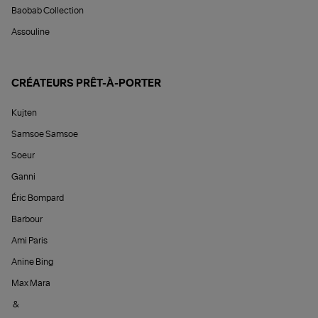
Baobab Collection
Assouline
CRÉATEURS PRÊT-À-PORTER
Kujten
Samsoe Samsoe
Soeur
Ganni
Éric Bompard
Barbour
Ami Paris
Anine Bing
Max Mara
&