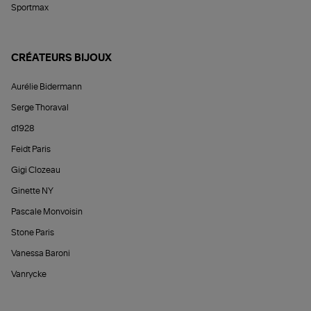
Sportmax
CRÉATEURS BIJOUX
Aurélie Bidermann
Serge Thoraval
d1928
Feidt Paris
Gigi Clozeau
Ginette NY
Pascale Monvoisin
Stone Paris
Vanessa Baroni
Vanrycke