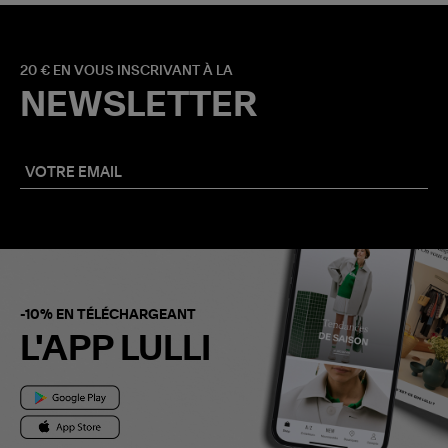
20 € EN VOUS INSCRIVANT À LA
NEWSLETTER
-10% EN TÉLÉCHARGEANT
L'APP LULLI