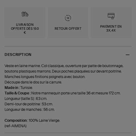
LIVRAISON
PAIEMENT EN
OFFERTE DÈS 150
RETOUR OFFERT
3X,4X
€
DESCRIPTION
Veste en laine marine. Col classique, ouverture par patte de boutonnage,
boutons plastiques marrons. Deux poches plaquées sur devant poitrine.
Manches longues finitions poignets avec bouton.
Découpe dans le dos sur la carrure.
Made in :
Tunisie.
Taille & Coupe :
Notre mannequin porte une taille 36 et mesure 172 cm.
Longueur (taille S) : 63 cm.
Demi-tour de poitrine : 53 cm.
Longueur de manches : 56 cm.
Composition :
100% Laine Vierge.
(ref-AIMENA)