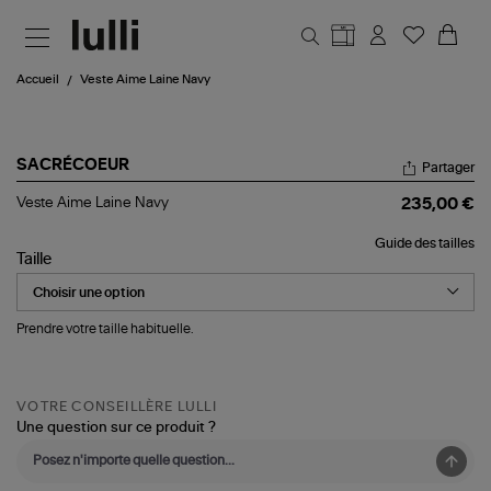
Aller au contenu principal
Accueil
Veste Aime Laine Navy
SACRÉCOEUR
Partager
Veste
Veste Aime Laine Navy
235,00 €
Aime
Laine
Guide des tailles
Navy
Taille
Prendre votre taille habituelle.
VOTRE CONSEILLÈRE LULLI
Une question sur ce produit ?