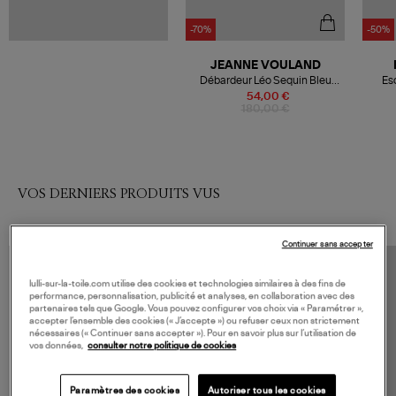
-70%
-50%
JEANNE VOULAND
Débardeur Léo Sequin Bleu
Esc
Nuit
54,00 €
180,00 €
VOS DERNIERS PRODUITS VUS
Continuer sans accepter
lulli-sur-la-toile.com utilise des cookies et technologies similaires à des fins de
performance, personnalisation, publicité et analyses, en collaboration avec des
partenaires tels que Google. Vous pouvez configurer vos choix via « Paramétrer »,
accepter l’ensemble des cookies (« J’accepte ») ou refuser ceux non strictement
nécessaires (« Continuer sans accepter »). Pour en savoir plus sur l’utilisation de
vos données,
consulter notre politique de cookies
Paramètres des cookies
Autoriser tous les cookies