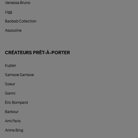
Vanessa Bruno
Ugg
Baobab Collection
Assouline
CRÉATEURS PRÊT-À-PORTER
Kujten
Samsoe Samsoe
Soeur
Ganni
Éric Bompard
Barbour
Ami Paris
Anine Bing