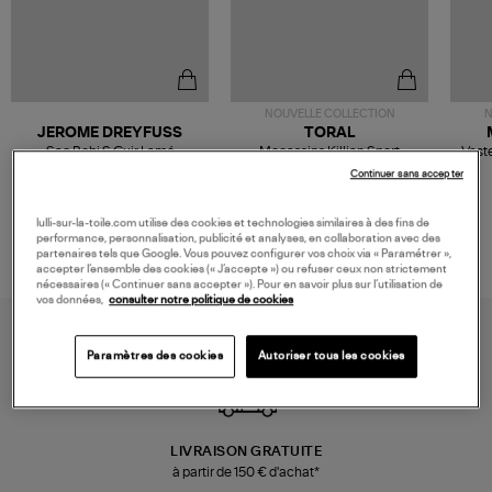
NOUVELLE COLLECTION
N
JEROME DREYFUSS
TORAL
Sac Bobi S Cuir Lamé
Mocassins Killian Sport
Veste
Champagne
Mousse
480,00 €
189,00 €
Continuer sans accepter
lulli-sur-la-toile.com utilise des cookies et technologies similaires à des fins de
performance, personnalisation, publicité et analyses, en collaboration avec des
partenaires tels que Google. Vous pouvez configurer vos choix via « Paramétrer »,
accepter l’ensemble des cookies (« J’accepte ») ou refuser ceux non strictement
nécessaires (« Continuer sans accepter »). Pour en savoir plus sur l’utilisation de
vos données,
consulter notre politique de cookies
Paramètres des cookies
Autoriser tous les cookies
LIVRAISON GRATUITE
à partir de 150 € d'achat*