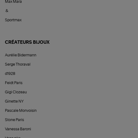
Max Mara
&
Sportmax
CRÉATEURS BIJOUX
Aurélie Bidermann
Serge Thoraval
d1928
Feidt Paris
Gigi Clozeau
Ginette NY
Pascale Monvoisin
Stone Paris
Vanessa Baroni