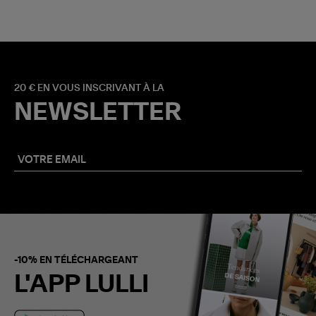
20 € EN VOUS INSCRIVANT À LA
NEWSLETTER
-10% EN TÉLÉCHARGEANT
L'APP LULLI