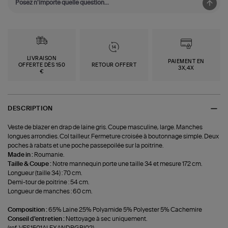
LIVRAISON
PAIEMENT EN
OFFERTE DÈS 150
RETOUR OFFERT
3X,4X
€
DESCRIPTION
Veste de blazer en drap de laine gris. Coupe masculine, large. Manches
longues arrondies. Col tailleur. Fermeture croisée à boutonnage simple. Deux
poches à rabats et une poche passepoilée sur la poitrine.
Made in :
Roumanie.
Taille & Coupe :
Notre mannequin porte une taille 34 et mesure 172 cm.
Longueur (taille 34) : 70 cm.
Demi-tour de poitrine : 54 cm.
Longueur de manches : 60 cm.
Composition :
65% Laine 25% Polyamide 5% Polyester 5% Cachemire
Conseil d'entretien :
Nettoyage à sec uniquement.
(ref-VES1501ALEXANDRGRI02)