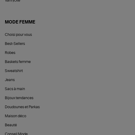
Vanrycke
MODE FEMME
Choisi pour vous
Best-Sellers
Robes
Baskets femme
Sweatshirt
Jeans
Sacs à main
Bijoux tendances
Doudounes et Parkas
Maison déco
Beauté
Conseil Mode