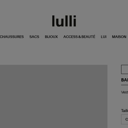
CHAUSSURES
SACS
BIJOUX
ACCESS & BEAUTÉ
LUI
MAISON
BA
Ve
Vest
Al
Wa
Sa
Arc
Tail
Oli
Be