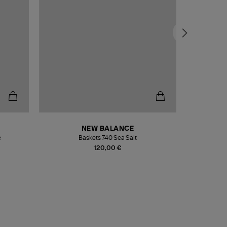
NEW BALANCE
e
Baskets 740 Sea Salt
Veste
120,00 €