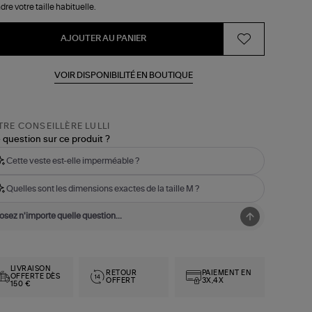
dre votre taille habituelle.
AJOUTER AU PANIER
VOIR DISPONIBILITÉ EN BOUTIQUE
RE CONSEILLÈRE LULLI
 question sur ce produit ?
Cette veste est-elle imperméable ?
Quelles sont les dimensions exactes de la taille M ?
LIVRAISON
RETOUR
PAIEMENT EN
OFFERTE DÈS
OFFERT
3X,4X
150 €