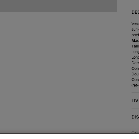
DE
Vest
sur 
poch
Made
Tail
Long
Long
Demi
Com
Doub
Cons
(re
LI
DI
Coll