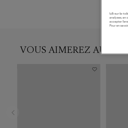
lulli-sur-la-t
analyses, en 
accepter l’en
Pour en savoir
VOUS AIMEREZ AUSSI