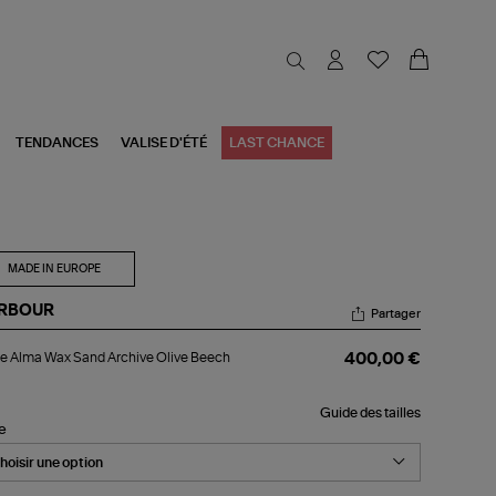
TENDANCES
VALISE D'ÉTÉ
LAST CHANCE
MADE IN EUROPE
RBOUR
Partager
ste
e Alma Wax Sand Archive Olive Beech
400,00 €
ma
x
nd
Guide des tailles
hive
le
ve
ech