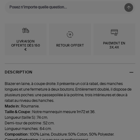
LIVRAISON
PAIEMENT EN
OFFERTE DÈS 150
RETOUR OFFERT
3X,4X
€
DESCRIPTION
Blazer en laine, à coupe droite. Il présente un col à rabat, des manches
longues et une fermeture à deux boutons. Entièrement doublé, il dispose de
plusieurs poches: une passepoilée à la poitrine, trois intérieures et deux à
rabat au niveau des hanches.
Made in :
Roumanie.
Taille & Coupe :
Notre mannequin mesure 1m72 et 36.
Longueur (taille S) : 74 cm.
Demi-tour de poitrine : 52 cm.
Longueur manches : 64 cm.
Composition :
100% Laine, Doublure: 50% Coton, 50% Polyester.
Conseil d'entretien :
Lavage par un professionnel.