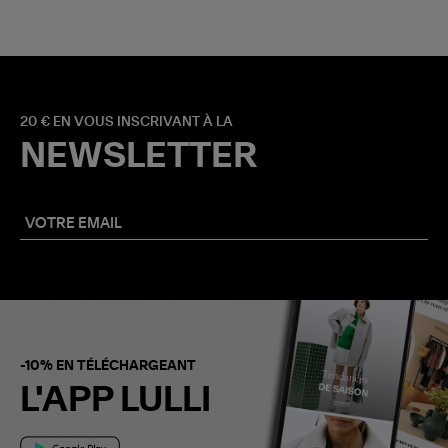
20 € EN VOUS INSCRIVANT À LA
NEWSLETTER
-10% EN TÉLÉCHARGEANT
L'APP LULLI