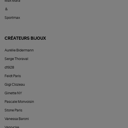
Max Mara
&
Sportmax
CRÉATEURS BIJOUX
Aurélie Bidermann
Serge Thoraval
d1928
Feidt Paris
Gigi Clozeau
Ginette NY
Pascale Monvoisin
Stone Paris
Vanessa Baroni
Vanrycke