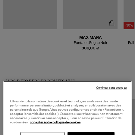
-30%
MAX MARA
Pantalon Pegno Noir
Pul
309,00 €
VOS DERNIERS PRODUITS VUS
Continuer sans accepter
lulli-sur-la-toile.com utilise des cookies et technologies similaires à des fins de
performance, personnalisation, publicité et analyses, en collaboration avec des
partenaires tels que Google. Vous pouvez configurer vos choix via « Paramétrer »,
accepter l’ensemble des cookies (« J’accepte ») ou refuser ceux non strictement
nécessaires (« Continuer sans accepter »). Pour en savoir plus sur l’utilisation de
vos données,
consulter notre politique de cookies