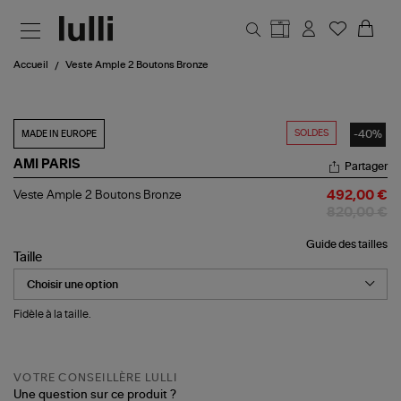
Aller au contenu principal
Accueil
Veste Ample 2 Boutons Bronze
SOLDES
-40%
MADE IN EUROPE
AMI PARIS
Partager
Veste
Veste Ample 2 Boutons Bronze
492,00 €
Ample
820,00 €
2
Boutons
Guide des tailles
Bronze
Taille
Fidèle à la taille.
VOTRE CONSEILLÈRE LULLI
Une question sur ce produit ?