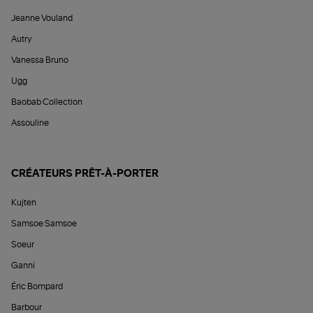
Jeanne Vouland
Autry
Vanessa Bruno
Ugg
Baobab Collection
Assouline
CRÉATEURS PRÊT-À-PORTER
Kujten
Samsoe Samsoe
Soeur
Ganni
Éric Bompard
Barbour