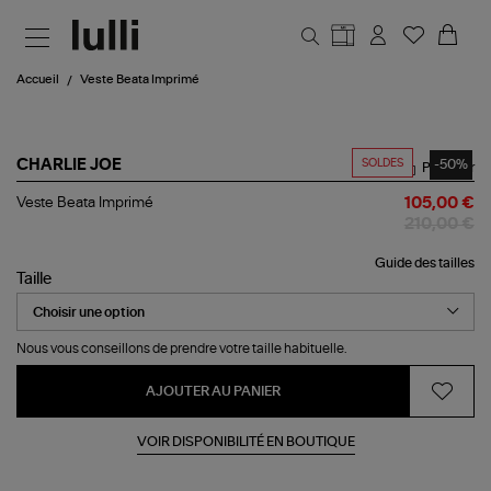
Aller au contenu principal
Accueil
Veste Beata Imprimé
SOLDES
-50%
CHARLIE JOE
Partager
Veste
Veste Beata Imprimé
105,00 €
Beata
210,00 €
Imprimé
Guide des tailles
Taille
Nous vous conseillons de prendre votre taille habituelle.
AJOUTER AU PANIER
VOIR DISPONIBILITÉ EN BOUTIQUE