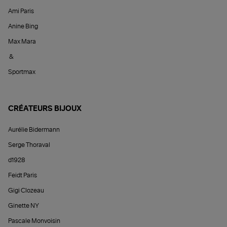
Ami Paris
Anine Bing
Max Mara
&
Sportmax
CRÉATEURS BIJOUX
Aurélie Bidermann
Serge Thoraval
d1928
Feidt Paris
Gigi Clozeau
Ginette NY
Pascale Monvoisin