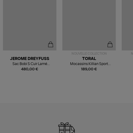
NOUVELLE COLLECTION
N
JEROME DREYFUSS
TORAL
Sac Bobi S Cuir Lamé
Mocassins Killian Sport
Champagne
Mousse
480,00 €
189,00 €