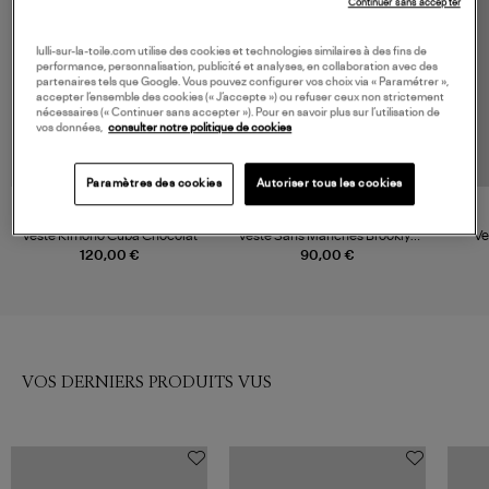
Continuer sans accepter
lulli-sur-la-toile.com utilise des cookies et technologies similaires à des fins de
performance, personnalisation, publicité et analyses, en collaboration avec des
partenaires tels que Google. Vous pouvez configurer vos choix via « Paramétrer »,
accepter l’ensemble des cookies (« J’accepte ») ou refuser ceux non strictement
nécessaires (« Continuer sans accepter »). Pour en savoir plus sur l’utilisation de
vos données,
consulter notre politique de cookies
Paramètres des cookies
Autoriser tous les cookies
AOKYANOS
AOKYANOS
Veste Kimono Cuba Chocolat
Veste Sans Manches Brooklyn
Ve
Chocolat
120,00 €
90,00 €
VOS DERNIERS PRODUITS VUS