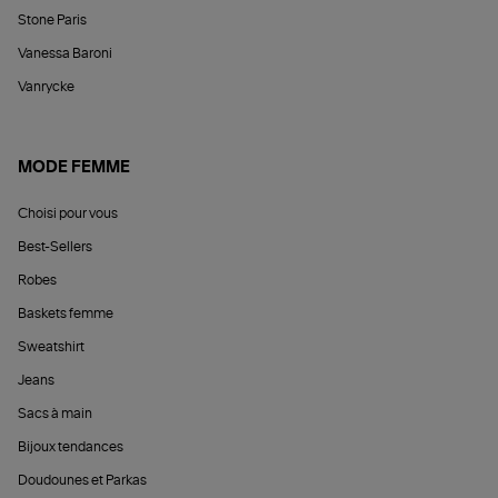
Stone Paris
Vanessa Baroni
Vanrycke
MODE FEMME
Choisi pour vous
Best-Sellers
Robes
Baskets femme
Sweatshirt
Jeans
Sacs à main
Bijoux tendances
Doudounes et Parkas