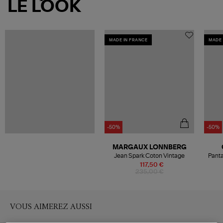
LE LOOK
MADE IN FRANCE
MADE 
-50%
-50%
MARGAUX LONNBERG
Jean Spark Coton Vintage
Pant
117,50 €
235,00 €
VOUS AIMEREZ AUSSI