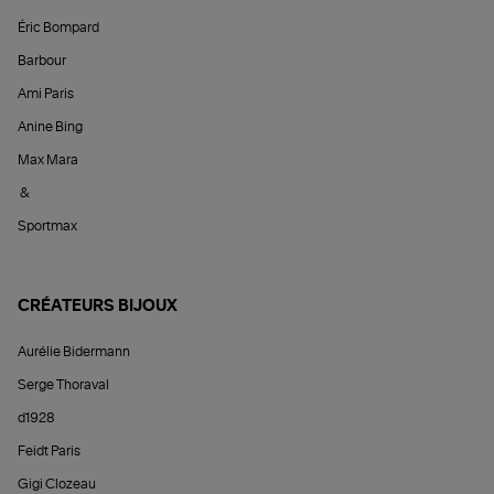
Éric Bompard
Barbour
Ami Paris
Anine Bing
Max Mara
&
Sportmax
CRÉATEURS BIJOUX
Aurélie Bidermann
Serge Thoraval
d1928
Feidt Paris
Gigi Clozeau