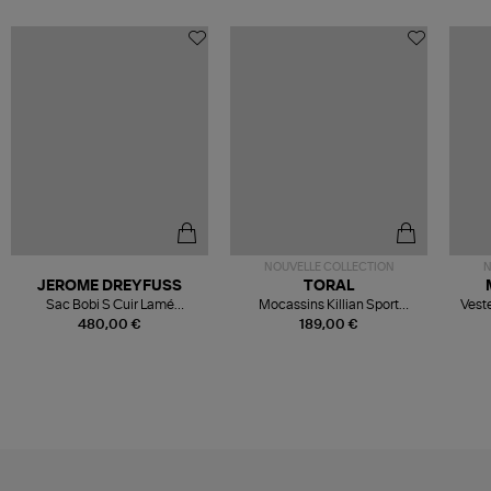
NOUVELLE COLLECTION
N
JEROME DREYFUSS
TORAL
Sac Bobi S Cuir Lamé
Mocassins Killian Sport
Veste
Champagne
Mousse
480,00 €
189,00 €