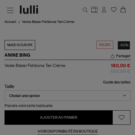
Aller au contenu principal
Accueil
Veste Blazer Fishbone Tan Crème
SOLDES
-60%
MADE IN EUROPE
ANINE BING
Partager
Veste
Veste Blazer Fishbone Tan Crème
180,00 €
Blazer
450,00 €
Fishbone
Tan
Guide des tailles
Crème
Taille
Prendre votre taille habituelle.
AJOUTER AU PANIER
VOIR DISPONIBILITÉ EN BOUTIQUE