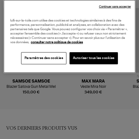
Continuer sans accepter
lulli-sur-la-toile.com utilise des cookies et technologies similaires à des fins de
performance, personnalisation, publicité et analyses, en collaboration avec des
partenaires tels que Google. Vous pouvez configurer vos choix via « Paramétrer »,
accepter l’ensemble des cookies (« J’accepte ») ou refuser ceux non strictement
nécessaires (« Continuer sans accepter »). Pour en savoir plus sur l’utilisation de
vos données,
consulter notre politique de cookies
Paramètres des cookies
Autoriser tous les cookies
N
SAMSOE SAMSOE
MAX MARA
Blazer Satova Gun Metal Mel
Veste Mira Noir
Bla
150,00 €
349,00 €
VOS DERNIERS PRODUITS VUS