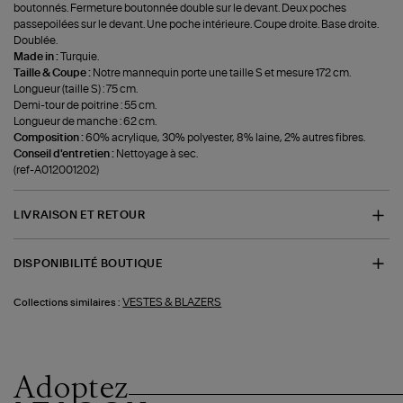
boutonnés. Fermeture boutonnée double sur le devant. Deux poches
passepoilées sur le devant. Une poche intérieure. Coupe droite. Base droite.
Doublée.
Made in :
Turquie.
Taille & Coupe :
Notre mannequin porte une taille S et mesure 172 cm.
Longueur (taille S) : 75 cm.
Demi-tour de poitrine : 55 cm.
Longueur de manche : 62 cm.
Composition :
60% acrylique, 30% polyester, 8% laine, 2% autres fibres.
Conseil d'entretien :
Nettoyage à sec.
(ref-A012001202)
LIVRAISON ET RETOUR
DISPONIBILITÉ BOUTIQUE
VESTES & BLAZERS
Collections similaires :
Adoptez