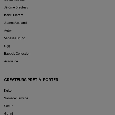
Jérôme Dreyfuss
Isabel Marant
Jeanne Vouland
Autry
Vanessa Bruno
Ugg
Baobab Collection
Assouline
CRÉATEURS PRÊT-À-PORTER
Kujten
Samsoe Samsoe
Soeur
Ganni