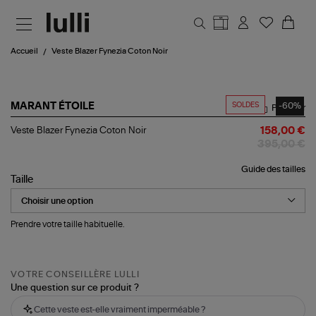
Aller au contenu principal
Accueil
Veste Blazer Fynezia Coton Noir
SOLDES
-60%
MARANT ÉTOILE
Partager
Veste
Veste Blazer Fynezia Coton Noir
158,00 €
Blazer
395,00 €
Fynezia
Coton
Guide des tailles
Noir
Taille
Prendre votre taille habituelle.
VOTRE CONSEILLÈRE LULLI
Une question sur ce produit ?
Cette veste est-elle vraiment imperméable ?