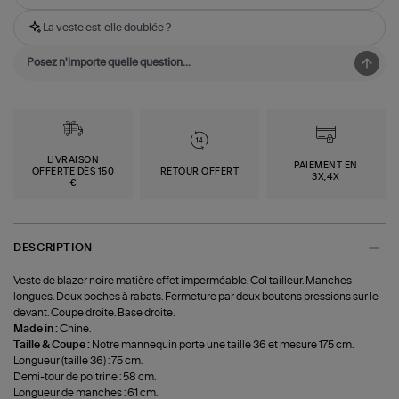
La veste est-elle doublée ?
LIVRAISON
PAIEMENT EN
OFFERTE DÈS 150
RETOUR OFFERT
3X,4X
€
DESCRIPTION
Veste de blazer noire matière effet imperméable. Col tailleur. Manches
longues. Deux poches à rabats. Fermeture par deux boutons pressions sur le
devant. Coupe droite. Base droite.
Made in :
Chine.
Taille & Coupe :
Notre mannequin porte une taille 36 et mesure 175 cm.
Longueur (taille 36) : 75 cm.
Demi-tour de poitrine : 58 cm.
Longueur de manches : 61 cm.