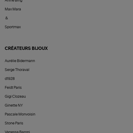
Anine Bing
Max Mara
&
Sportmax
CRÉATEURS BIJOUX
Aurélie Bidermann
Serge Thoraval
d1928
Feidt Paris
Gigi Clozeau
Ginette NY
Pascale Monvoisin
Stone Paris
Vanessa Baroni