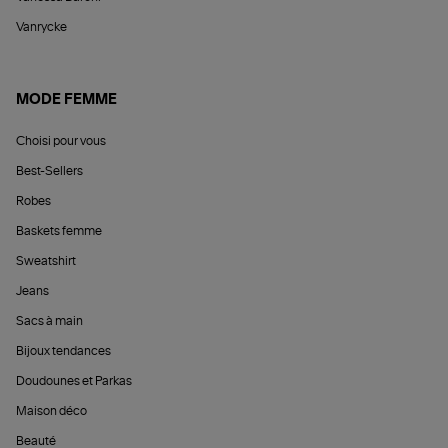
Vanrycke
MODE FEMME
Choisi pour vous
Best-Sellers
Robes
Baskets femme
Sweatshirt
Jeans
Sacs à main
Bijoux tendances
Doudounes et Parkas
Maison déco
Beauté