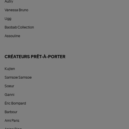
Autry
Vanessa Bruno
Ugg
Baobab Collection
Assouline
CRÉATEURS PRÊT-À-PORTER
Kujten
Samsoe Samsoe
Soeur
Ganni
Éric Bompard
Barbour
Ami Paris