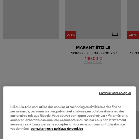
-50%
-40%
MARANT ÉTOILE
Pantalon Faliana Coton Noir
Sanda
Pul
160,00 €
320,00 €
VOS DERNIERS PRODUITS VUS
Continuer sans accepter
lulli-sur-la-toile.com utilise des cookies et technologies similaires à des fins de
performance, personnalisation, publicité et analyses, en collaboration avec des
partenaires tels que Google. Vous pouvez configurer vos choix via « Paramétrer »,
accepter l’ensemble des cookies (« J’accepte ») ou refuser ceux non strictement
nécessaires (« Continuer sans accepter »). Pour en savoir plus sur l’utilisation de
vos données,
consulter notre politique de cookies