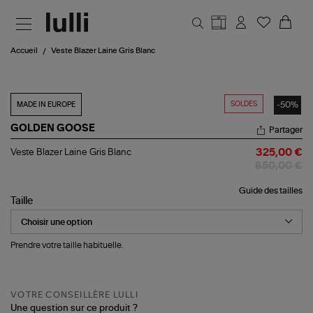
Aller au contenu principal
Accueil
Veste Blazer Laine Gris Blanc
SOLDES
-50%
MADE IN EUROPE
GOLDEN GOOSE
Partager
Veste
Veste Blazer Laine Gris Blanc
325,00 €
Blazer
650,00 €
Laine
Gris
Guide des tailles
Blanc
Taille
Prendre votre taille habituelle.
VOTRE CONSEILLÈRE LULLI
Une question sur ce produit ?