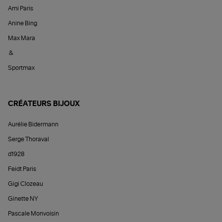
Ami Paris
Anine Bing
Max Mara
&
Sportmax
CRÉATEURS BIJOUX
Aurélie Bidermann
Serge Thoraval
d1928
Feidt Paris
Gigi Clozeau
Ginette NY
Pascale Monvoisin