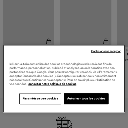
NOUVELLE COLLECTION
N
Continuer sans accepter
JEROME DREYFUSS
TORAL
Sac Bobi S Cuir Lamé
Mocassins Killian Sport
Veste
Champagne
Mousse
lulli-sur-la-toile.com utilise des cookies et technologies similaires à des fins de
480,00 €
189,00 €
performance, personnalisation, publicité et analyses, en collaboration avec des
partenaires tels que Google. Vous pouvez configurer vos choix via « Paramétrer »,
accepter l’ensemble des cookies (« J’accepte ») ou refuser ceux non strictement
nécessaires (« Continuer sans accepter »). Pour en savoir plus sur l’utilisation de
vos données,
consulter notre politique de cookies
Paramètres des cookies
Autoriser tous les cookies