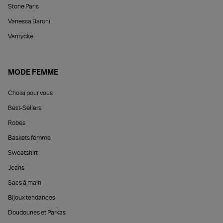
Stone Paris
Vanessa Baroni
Vanrycke
MODE FEMME
Choisi pour vous
Best-Sellers
Robes
Baskets femme
Sweatshirt
Jeans
Sacs à main
Bijoux tendances
Doudounes et Parkas