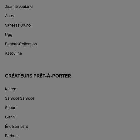
Jeanne Vouland
Autry
Vanessa Bruno
Ugg
Baobab Collection
Assouline
CRÉATEURS PRÊT-À-PORTER
Kujten
Samsoe Samsoe
Soeur
Ganni
Éric Bompard
Barbour