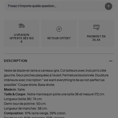
LIVRAISON
PAIEMENT EN
OFFERTE DÈS 150
RETOUR OFFERT
3X,4X
€
DESCRIPTION
Veste de blazer en laine a carreaux gris. Col tailleurs avec trois pin's côté
gauche. Deux poches plaquées à l'avant. Fermeture boutonnée. Doublure
intérieure avec inscription " we want everything to be as non perfect as
possible." Coupe droite. Base droite.
Made in :
Italie.
Taille & Coupe :
Notre mannequin porte une taille 36 et mesure 172 cm.
Longueur (taille 36) : 74 cm.
Demi-tour de poitrine : 50 cm.
Longueur de manches : 58 cm.
Composition :
61% laine vierge, 39% coton.
Doublure col : 80% polyester, 20% viscose.