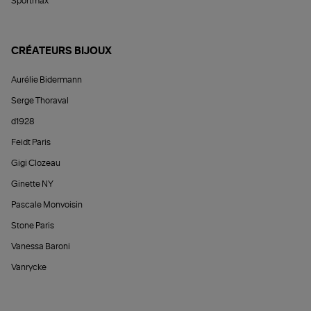
Sportmax
CRÉATEURS BIJOUX
Aurélie Bidermann
Serge Thoraval
d1928
Feidt Paris
Gigi Clozeau
Ginette NY
Pascale Monvoisin
Stone Paris
Vanessa Baroni
Vanrycke