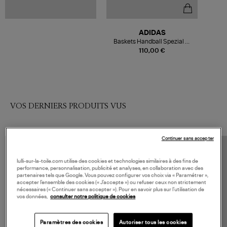
ADIDAS
Baskets Handball Spezial W
Dark Brown Alumina Wonder
110,00 €
Mauve
VOS DERNIERS PRODUITS VUS
Continuer sans accepter
lulli-sur-la-toile.com utilise des cookies et technologies similaires à des fins de
performance, personnalisation, publicité et analyses, en collaboration avec des
partenaires tels que Google. Vous pouvez configurer vos choix via « Paramétrer »,
accepter l’ensemble des cookies (« J’accepte ») ou refuser ceux non strictement
nécessaires (« Continuer sans accepter »). Pour en savoir plus sur l’utilisation de
vos données,
consulter notre politique de cookies
Paramètres des cookies
Autoriser tous les cookies