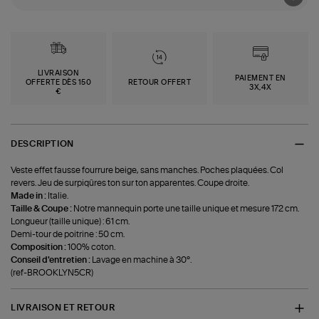
LIVRAISON
PAIEMENT EN
OFFERTE DÈS 150
RETOUR OFFERT
3X,4X
€
DESCRIPTION
Veste effet fausse fourrure beige, sans manches. Poches plaquées. Col
revers. Jeu de surpiqûres ton sur ton apparentes. Coupe droite.
Made in :
Italie.
Taille & Coupe :
Notre mannequin porte une taille unique et mesure 172 cm.
Longueur (taille unique) : 61 cm.
Demi-tour de poitrine : 50 cm.
Composition :
100% coton.
Conseil d'entretien :
Lavage en machine à 30°.
(ref-BROOKLYN5CR)
LIVRAISON ET RETOUR