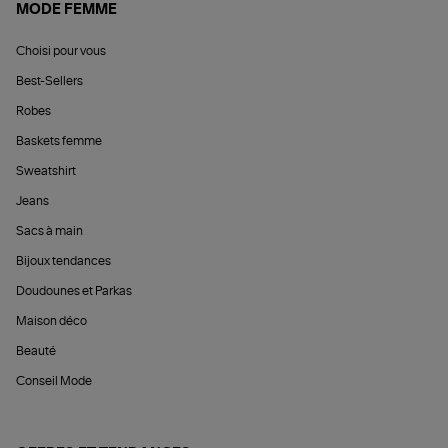
MODE FEMME
Choisi pour vous
Best-Sellers
Robes
Baskets femme
Sweatshirt
Jeans
Sacs à main
Bijoux tendances
Doudounes et Parkas
Maison déco
Beauté
Conseil Mode