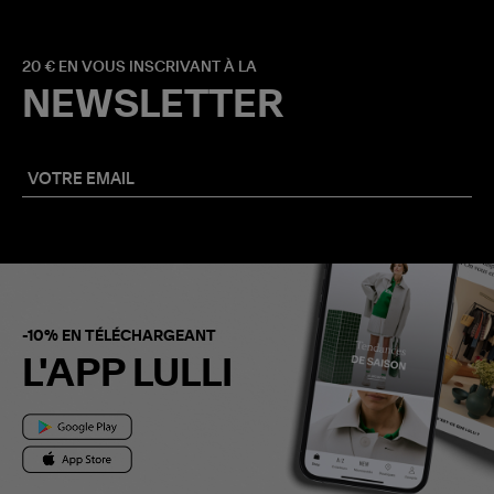
20 € EN VOUS INSCRIVANT À LA
NEWSLETTER
-10% EN TÉLÉCHARGEANT
L'APP LULLI