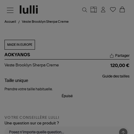
Aller au contenu principal
Accueil
Veste Brooklyn Sherpa Creme
MADE IN EUROPE
AOKYANOS
Partager
Veste
Veste Brooklyn Sherpa Creme
120,00 €
Brooklyn
Sherpa
Guide des tailles
Creme
Taille
unique
Prendre votre taille habituelle.
Épuisé
VOTRE CONSEILLÈRE LULLI
Une question sur ce produit ?