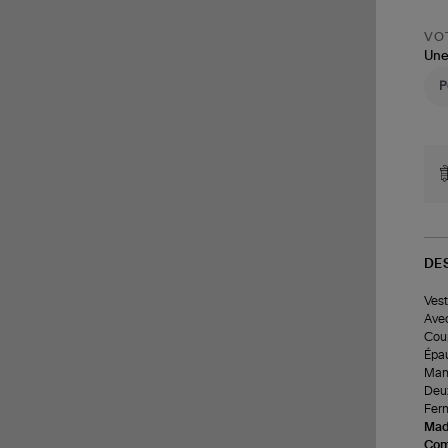
VOT
Une
DE
Vest
Avec
Coup
Épau
Manc
Deux
Ferm
Made
Com