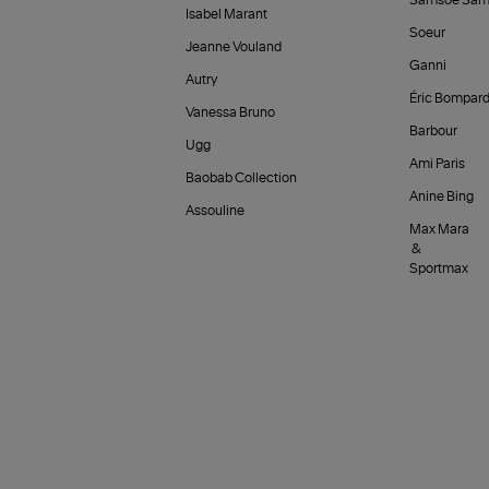
Samsoe Sam
Isabel Marant
Soeur
Jeanne Vouland
Ganni
Autry
Éric Bompar
Vanessa Bruno
Barbour
Ugg
Ami Paris
Baobab Collection
Anine Bing
Assouline
Max Mara
&
Sportmax