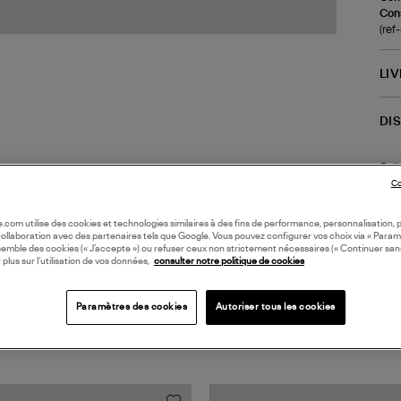
Cons
(re
LI
DI
Coll
Co
oile.com utilise des cookies et technologies similaires à des fins de performance, personnalisation, p
collaboration avec des partenaires tels que Google. Vous pouvez configurer vos choix via « Param
semble des cookies (« J’accepte ») ou refuser ceux non strictement nécessaires (« Continuer san
 plus sur l’utilisation de vos données,
consulter notre politique de cookies
Paramètres des cookies
Autoriser tous les cookies
TS VUS