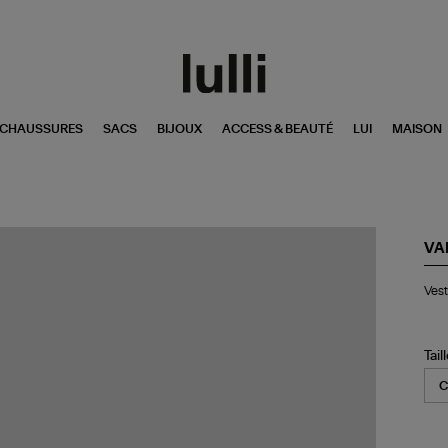
CHAUSSURES
SACS
BIJOUX
ACCESS & BEAUTÉ
LUI
MAISON
VA
Ve
Vest
Cal
Ver
Saf
Tail