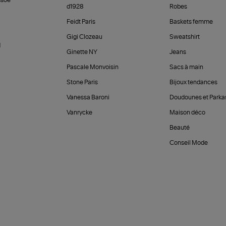
soe
d1928
Robes
Feidt Paris
Baskets femme
Gigi Clozeau
Sweatshirt
d
Ginette NY
Jeans
Pascale Monvoisin
Sacs à main
Stone Paris
Bijoux tendances
Vanessa Baroni
Doudounes et Parka
Vanrycke
Maison déco
Beauté
Conseil Mode