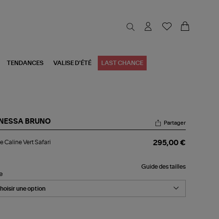
TENDANCES
VALISE D'ÉTÉ
LAST CHANCE
NESSA BRUNO
Partager
ste
e Caline Vert Safari
295,00 €
ine
t
ari
Guide des tailles
le