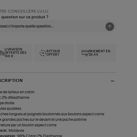
RE CONSEILLÈRE LULLI
 question sur ce produit ?
LIVRAISON
RETOUR
PAIEMENT EN
OFFERTE DÈS
OFFERT
3X,4X
150 €
SCRIPTION
e de tailleur en coton
 2% d'élasthanne
e droite
les ajustées
hes longues et poignets boutonnés aux boutons aspect corne
 grandes poches sur le devant et une poche poitrine
eture par un bouton aspect corne
 in :
Moldavie
position :
98% Coton 2% Elasthanne