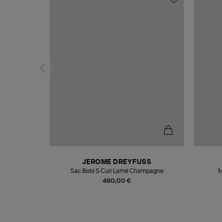
N
JEROME DREYFUSS
te
Sac Bobi S Cuir Lamé Champagne
M
480,00 €