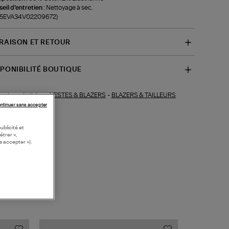
eil d'entretien :
Nettoyage à sec.
f-5EVA34V02209672)
VRAISON ET RETOUR
SPONIBILITÉ BOUTIQUE
VESTES & BLAZERS
-
BLAZERS & TAILLEURS
ections similaires :
ntinuer sans accepter
ublicité et
étrer »,
s accepter »).