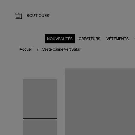
Aller au contenu principal
BOUTIQUES
NOUVEAUTÉS
CRÉATEURS
VÊTEMENTS
Accueil
Veste Caline Vert Safari