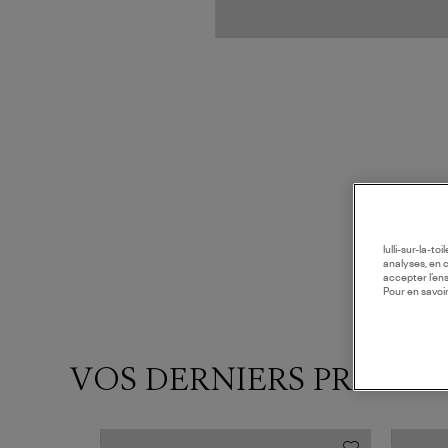
lulli-sur-la-t
analyses, en 
accepter l’en
Pour en savoir
VOS DERNIERS PRODUI