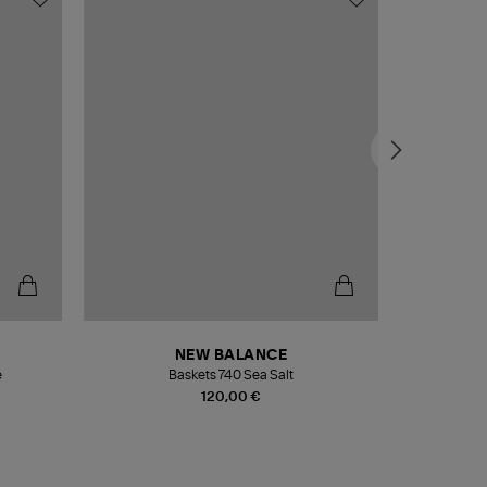
NEW BALANCE
e
Baskets 740 Sea Salt
Veste
120,00 €