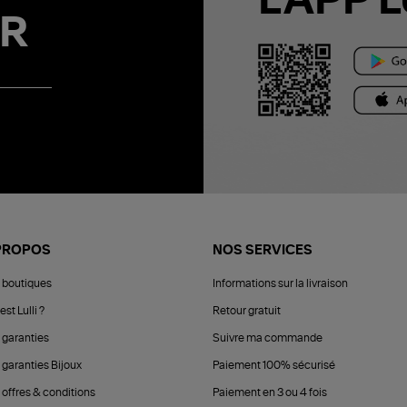
L'APP L
R
PROPOS
NOS SERVICES
 boutiques
Informations sur la livraison
est Lulli ?
Retour gratuit
 garanties
Suivre ma commande
 garanties Bijoux
Paiement 100% sécurisé
 offres & conditions
Paiement en 3 ou 4 fois