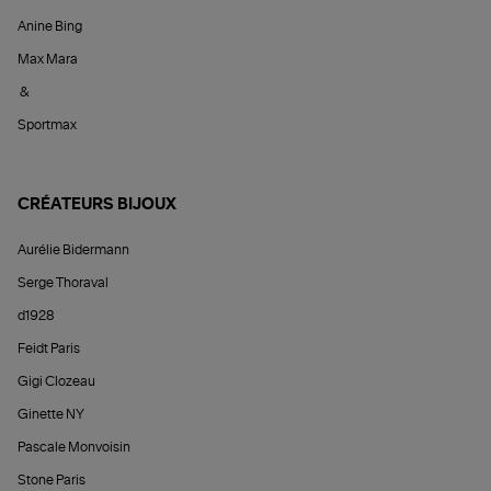
Anine Bing
Max Mara
&
Sportmax
CRÉATEURS BIJOUX
Aurélie Bidermann
Serge Thoraval
d1928
Feidt Paris
Gigi Clozeau
Ginette NY
Pascale Monvoisin
Stone Paris