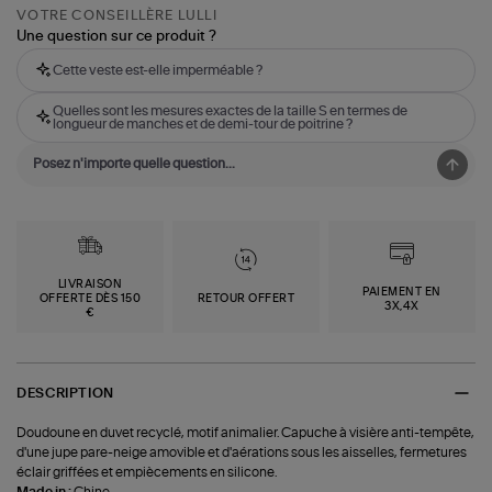
VOTRE CONSEILLÈRE LULLI
Une question sur ce produit ?
Cette veste est-elle imperméable ?
Quelles sont les mesures exactes de la taille S en termes de
longueur de manches et de demi-tour de poitrine ?
LIVRAISON
PAIEMENT EN
OFFERTE DÈS 150
RETOUR OFFERT
3X,4X
€
DESCRIPTION
Doudoune en duvet recyclé, motif animalier. Capuche à visière anti-tempête,
d'une jupe pare-neige amovible et d'aérations sous les aisselles, fermetures
éclair griffées et empiècements en silicone.