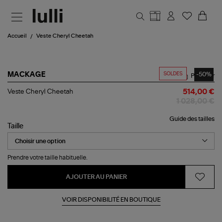
Aller au contenu principal
Accueil
Veste Cheryl Cheetah
SOLDES
-50%
MACKAGE
Partager
Veste
Veste Cheryl Cheetah
514,00 €
Cheryl
1 028,00 €
Cheetah
Guide des tailles
Taille
Prendre votre taille habituelle.
AJOUTER AU PANIER
VOIR DISPONIBILITÉ EN BOUTIQUE