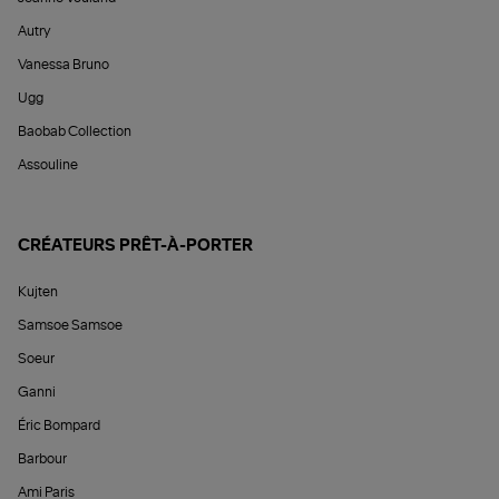
Autry
Vanessa Bruno
Ugg
Baobab Collection
Assouline
CRÉATEURS PRÊT-À-PORTER
Kujten
Samsoe Samsoe
Soeur
Ganni
Éric Bompard
Barbour
Ami Paris