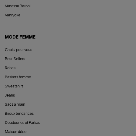
Vanessa Baroni
Vanrycke
MODE FEMME
Choisi pour vous
Best-Sellers
Robes
Baskets femme
Sweatshirt
Jeans
Sacs à main
Bijoux tendances
Doudounes et Parkas
Maison déco