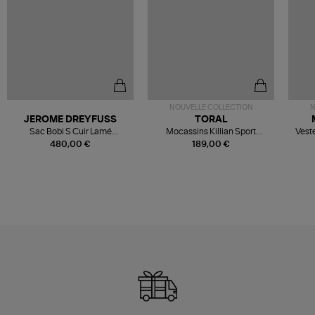
NOUVELLE COLLECTION
N
JEROME DREYFUSS
TORAL
Sac Bobi S Cuir Lamé
Mocassins Killian Sport
Veste
Champagne
Mousse
480,00 €
189,00 €