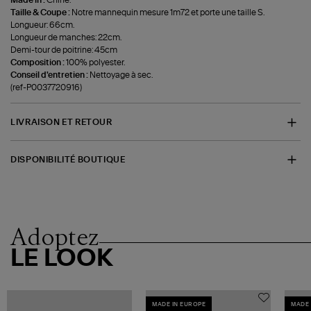
Made in :
Chine.
Taille & Coupe :
Notre mannequin mesure 1m72 et porte une taille S.
Longueur: 66cm.
Longueur de manches: 22cm.
Demi-tour de poitrine: 45cm
Composition :
100% polyester.
Conseil d'entretien :
Nettoyage à sec.
(ref-P0037720916)
LIVRAISON ET RETOUR
DISPONIBILITÉ BOUTIQUE
Adoptez
LE LOOK
MADE IN EUROPE
MADE 