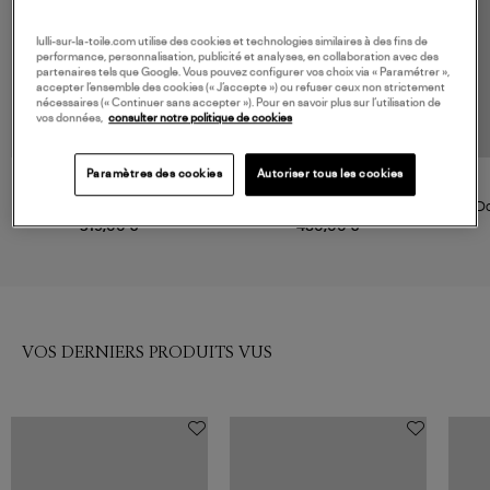
lulli-sur-la-toile.com utilise des cookies et technologies similaires à des fins de
performance, personnalisation, publicité et analyses, en collaboration avec des
partenaires tels que Google. Vous pouvez configurer vos choix via « Paramétrer »,
accepter l’ensemble des cookies (« J’accepte ») ou refuser ceux non strictement
nécessaires (« Continuer sans accepter »). Pour en savoir plus sur l’utilisation de
vos données,
consulter notre politique de cookies
Paramètres des cookies
Autoriser tous les cookies
MAX MARA
PYRENEX
Doudoune Tregic Marron
Doudoune Vintage Mythic
Do
Black
519,00 €
480,00 €
VOS DERNIERS PRODUITS VUS