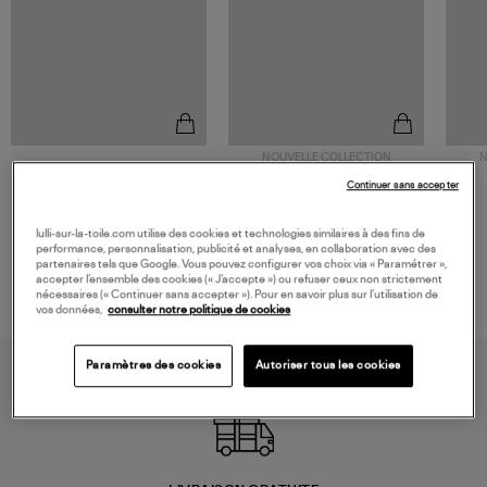
NOUVELLE COLLECTION
N
JEROME DREYFUSS
TORAL
Continuer sans accepter
Sac Bobi S Cuir Lamé
Mocassins Killian Sport
Champagne
Mousse
480,00 €
189,00 €
lulli-sur-la-toile.com utilise des cookies et technologies similaires à des fins de
performance, personnalisation, publicité et analyses, en collaboration avec des
partenaires tels que Google. Vous pouvez configurer vos choix via « Paramétrer »,
accepter l’ensemble des cookies (« J’accepte ») ou refuser ceux non strictement
nécessaires (« Continuer sans accepter »). Pour en savoir plus sur l’utilisation de
vos données,
consulter notre politique de cookies
Paramètres des cookies
Autoriser tous les cookies