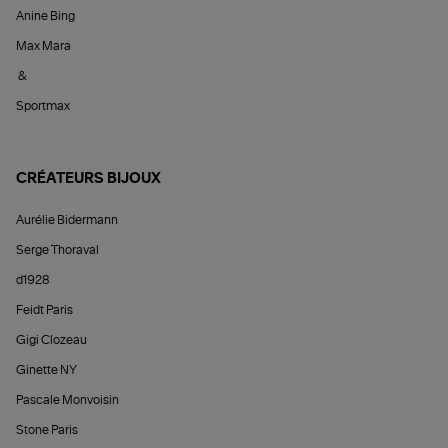
Anine Bing
Max Mara
&
Sportmax
CRÉATEURS BIJOUX
Aurélie Bidermann
Serge Thoraval
d1928
Feidt Paris
Gigi Clozeau
Ginette NY
Pascale Monvoisin
Stone Paris