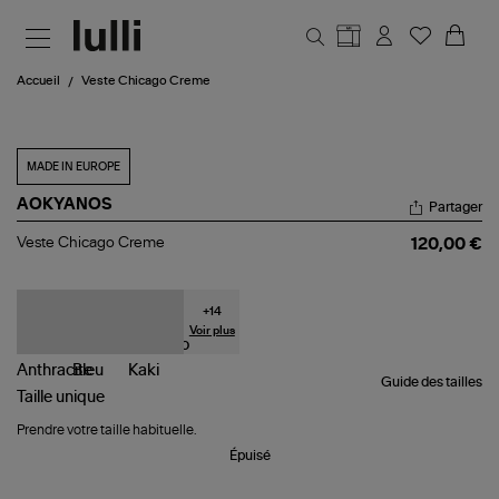
Aller au contenu principal
Accueil
Veste Chicago Creme
MADE IN EUROPE
AOKYANOS
Partager
Veste
Veste Chicago Creme
120,00 €
Chicago
Creme
+
14
Voir plus
Guide des tailles
Taille
unique
Prendre votre taille habituelle.
Épuisé