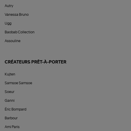
Autry
Vanessa Bruno
Ugg
Baobab Collection
Assouline
CRÉATEURS PRÊT-À-PORTER
Kujten
Samsoe Samsoe
Soeur
Ganni
Éric Bompard
Barbour
Ami Paris