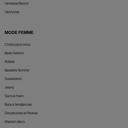
Vanessa Baroni
Vanrycke
MODE FEMME
Choisi pour vous
Best-Sellers
Robes
Baskets femme
Sweatshirt
Jeans
Sacs à main
Bijoux tendances
Doudounes et Parkas
Maison déco