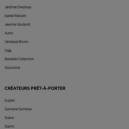
Jérôme Dreyfuss
Isabel Marant
Jeanne Vouland
Autry
Vanessa Bruno
Ugg
Baobab Collection
Assouline
CRÉATEURS PRÊT-À-PORTER
Kujten
Samsoe Samsoe
Soeur
Ganni