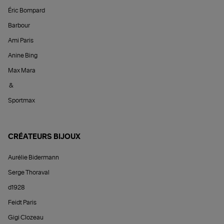
Éric Bompard
Barbour
Ami Paris
Anine Bing
Max Mara
&
Sportmax
CRÉATEURS BIJOUX
Aurélie Bidermann
Serge Thoraval
d1928
Feidt Paris
Gigi Clozeau