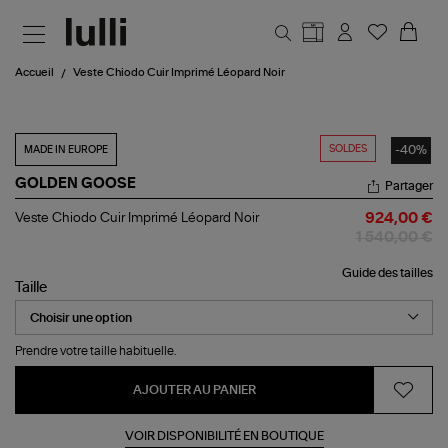
Aller au contenu principal
Accueil
Veste Chiodo Cuir Imprimé Léopard Noir
SOLDES
-40%
MADE IN EUROPE
GOLDEN GOOSE
Partager
Veste
Veste Chiodo Cuir Imprimé Léopard Noir
924,00 €
Chiodo
1 540,00 €
Cuir
Imprimé
Guide des tailles
Léopard
Taille
Noir
Prendre votre taille habituelle.
AJOUTER AU PANIER
VOIR DISPONIBILITÉ EN BOUTIQUE