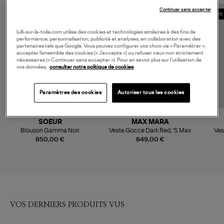
Continuer sans accepter
MADE IN EUROPE
MADE 
lulli-sur-la-toile.com utilise des cookies et technologies similaires à des fins de
performance, personnalisation, publicité et analyses, en collaboration avec des
partenaires tels que Google. Vous pouvez configurer vos choix via « Paramétrer »,
accepter l’ensemble des cookies (« J’accepte ») ou refuser ceux non strictement
nécessaires (« Continuer sans accepter »). Pour en savoir plus sur l’utilisation de
vos données,
consulter notre politique de cookies
Paramètres des cookies
Autoriser tous les cookies
SOEUR
MAX MARA
Blouson Gamma Noir
Veste Gocce Dark Red, 'S Max
Ves
850,00 €
849,00 €
VOS DERNIERS PRODUITS VUS