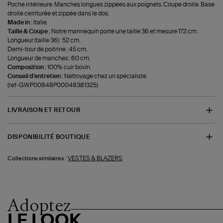
Poche intérieure. Manches longues zippées aux poignets. Coupe droite. Base
droite ceinturée et zippée dans le dos.
Made in :
Italie.
Taille & Coupe :
Notre mannequin porte une taille 36 et mesure 172 cm.
Longueur (taille 36) : 52 cm.
Demi-tour de poitrine : 45 cm.
Longueur de manches : 60 cm.
Composition :
100% cuir bovin.
Conseil d'entretien :
Nettoyage chez un spécialiste.
(ref-GWP00848P00048381325)
LIVRAISON ET RETOUR
DISPONIBILITÉ BOUTIQUE
VESTES & BLAZERS
Collections similaires :
Adoptez
LE LOOK