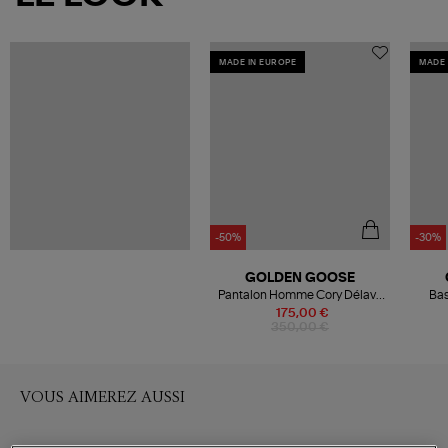
MADE IN EUROPE
MADE 
-50%
-30%
GOLDEN GOOSE
Pantalon Homme Cory Délavé
Bas
Noir
175,00 €
350,00 €
VOUS AIMEREZ AUSSI