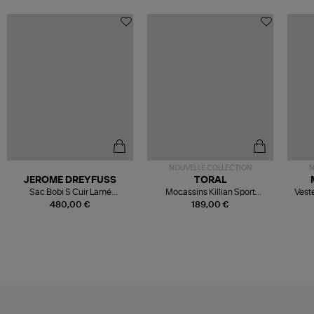
NOUVELLE COLLECTION
N
JEROME DREYFUSS
TORAL
Sac Bobi S Cuir Lamé
Mocassins Killian Sport
Veste
Champagne
Mousse
480,00 €
189,00 €