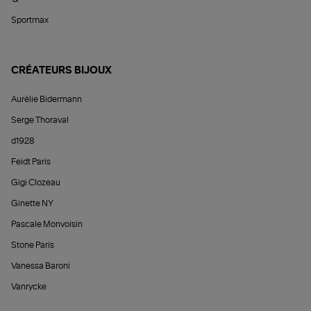
Sportmax
CRÉATEURS BIJOUX
Aurélie Bidermann
Serge Thoraval
d1928
Feidt Paris
Gigi Clozeau
Ginette NY
Pascale Monvoisin
Stone Paris
Vanessa Baroni
Vanrycke