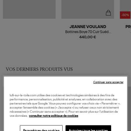
-50%
JEANNE VOULAND
PR
Bottines Boye 70 Cuir Suédé
Noir
440,00 €
VOS DERNIERS PRODUITS VUS
Continuer sans accepter
lulli-sur-la-toile.com utilise des cookies et technologies similaires à des fins de
performance, personnalisation, publicité et analyses, en collaboration avec des
partenaires tels que Google. Vous pouvez configurer vos choix via « Paramétrer »,
accepter l’ensemble des cookies (« J’accepte ») ou refuser ceux non strictement
nécessaires (« Continuer sans accepter »). Pour en savoir plus sur l’utilisation de
vos données,
consulter notre politique de cookies
Paramètres des cookies
Autoriser tous les cookies