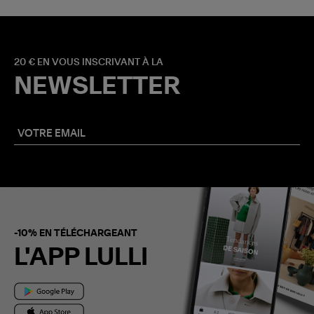
20 € EN VOUS INSCRIVANT À LA
NEWSLETTER
-10% EN TÉLÉCHARGEANT
L'APP LULLI