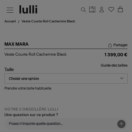
Aller au contenu principal
Accueil
Veste Courte Roll Cachemire Black
MAX MARA
Partager
Veste
Veste Courte Roll Cachemire Black
1 399,00 €
Courte
Roll
Guide des tailles
Cachemire
Taille
Black
Prendre votre taille habituelle.
VOTRE CONSEILLÈRE LULLI
Une question sur ce produit ?