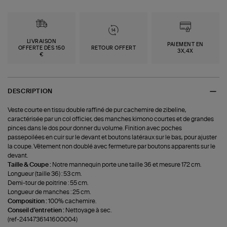
LIVRAISON
PAIEMENT EN
OFFERTE DÈS 150
RETOUR OFFERT
3X,4X
€
DESCRIPTION
Veste courte en tissu double raffiné de pur cachemire de zibeline,
caractérisée par un col officier, des manches kimono courtes et de grandes
pinces dans le dos pour donner du volume. Finition avec poches
passepoilées en cuir sur le devant et boutons latéraux sur le bas, pour ajuster
la coupe. Vêtement non doublé avec fermeture par boutons apparents sur le
devant.
Taille & Coupe :
Notre mannequin porte une taille 36 et mesure 172 cm.
Longueur (taille 36) : 53 cm.
Demi-tour de poitrine : 55 cm.
Longueur de manches : 25 cm.
Composition :
100% cachemire.
Conseil d'entretien :
Nettoyage à sec.
(ref-2414736141600004)