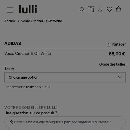
Aller au contenu principal
Accueil
Veste Crochet Tt Off White
ADIDAS
Partager
Veste
Veste Crochet Tt Off White
85,00 €
Crochet
Tt
Guide des tailles
Off
Taille
White
Prendre votre taille habituelle.
VOTRE CONSEILLÈRE LULLI
Une question sur ce produit ?
Cette veste est-elle fabriquée à partir de matériaux durables ?