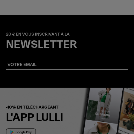
20 € EN VOUS INSCRIVANT À LA
NEWSLETTER
-10% EN TÉLÉCHARGEANT
L'APP LULLI