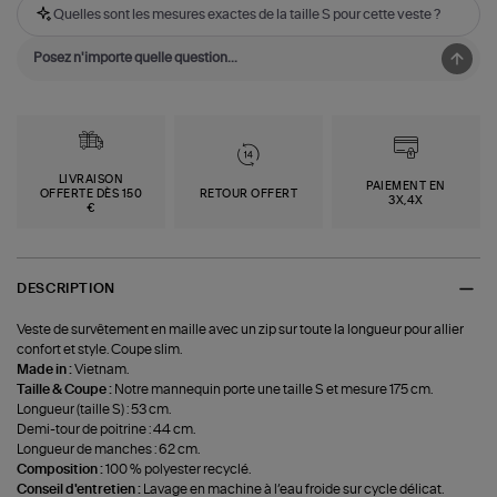
Quelles sont les mesures exactes de la taille S pour cette veste ?
LIVRAISON
PAIEMENT EN
OFFERTE DÈS 150
RETOUR OFFERT
3X,4X
€
DESCRIPTION
Veste de survêtement en maille avec un zip sur toute la longueur pour allier
confort et style. Coupe slim.
Made in :
Vietnam.
Taille & Coupe :
Notre mannequin porte une taille S et mesure 175 cm.
Longueur (taille S) : 53 cm.
Demi-tour de poitrine : 44 cm.
Longueur de manches : 62 cm.
Composition :
100 % polyester recyclé.
Conseil d'entretien :
Lavage en machine à l’eau froide sur cycle délicat.