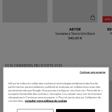
-40%
AEYDE
ES
Sandales à Talons Gilly Black
P
345,00 €
VOS DERNIERS PRODUITS VUS
Continuer sans accepter
lulli-sur-la-toile.com utilise des cookies et technologies similaires à des fins de
performance, personnalisation, publicité et analyses, en collaboration avec des
partenaires tels que Google. Vous pouvez configurer vos choix via « Paramétrer »,
accepter l’ensemble des cookies (« J’accepte ») ou refuser ceux non strictement
nécessaires (« Continuer sans accepter »). Pour en savoir plus sur l’utilisation de
vos données,
consulter notre politique de cookies