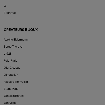
&
Sportmax
CRÉATEURS BIJOUX
Aurélie Bidermann
Serge Thoraval
d1928
Feidt Paris
Gigi Clozeau
Ginette NY
Pascale Monvoisin
Stone Paris
Vanessa Baroni
Vanrycke