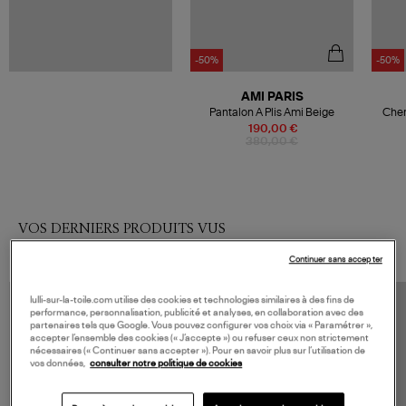
-50%
-50%
AMI PARIS
Pantalon A Plis Ami Beige
Chem
190,00 €
380,00 €
VOS DERNIERS PRODUITS VUS
Continuer sans accepter
lulli-sur-la-toile.com utilise des cookies et technologies similaires à des fins de
performance, personnalisation, publicité et analyses, en collaboration avec des
partenaires tels que Google. Vous pouvez configurer vos choix via « Paramétrer »,
accepter l’ensemble des cookies (« J’accepte ») ou refuser ceux non strictement
nécessaires (« Continuer sans accepter »). Pour en savoir plus sur l’utilisation de
vos données,
consulter notre politique de cookies