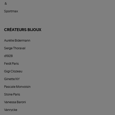
&
Sportmax
CRÉATEURS BIJOUX
Aurélie Bidermann
Serge Thoraval
d1928
Feidt Paris
Gigi Clozeau
Ginette NY
Pascale Monvoisin
Stone Paris
Vanessa Baroni
Vanrycke