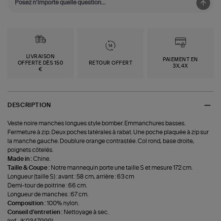
LIVRAISON
PAIEMENT EN
OFFERTE DÈS 150
RETOUR OFFERT
3X,4X
€
DESCRIPTION
Veste noire manches longues style bomber. Emmanchures basses.
Fermeture à zip. Deux poches latérales à rabat. Une poche plaquée à zip sur
la manche gauche. Doublure orange contrastée. Col rond, base droite,
poignets côtelés.
Made in :
Chine.
Taille & Coupe :
Notre mannequin porte une taille S et mesure 172 cm.
Longueur (taille S) : avant : 58 cm, arrière : 63 cm
Demi-tour de poitrine : 66 cm.
Longueur de manches : 67 cm.
Composition :
100% nylon.
Conseil d'entretien :
Nettoyage à sec.
(ref-JK0347999)