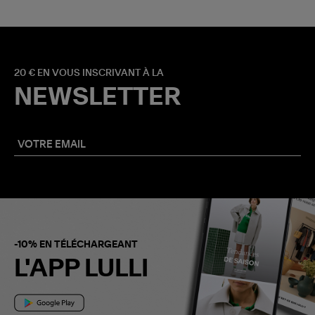
20 € EN VOUS INSCRIVANT À LA
NEWSLETTER
-10% EN TÉLÉCHARGEANT
L'APP LULLI