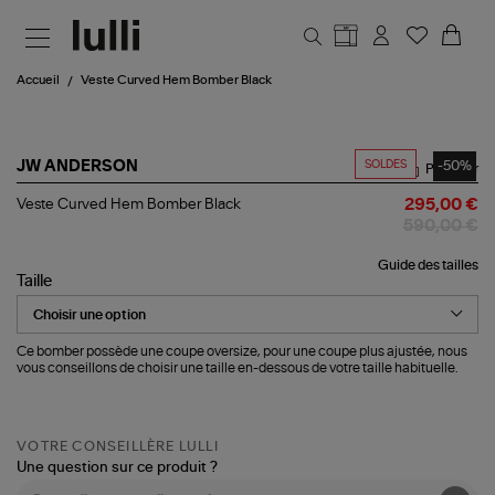
Aller au contenu principal
Accueil
Veste Curved Hem Bomber Black
SOLDES
-50%
JW ANDERSON
Partager
Veste
Veste Curved Hem Bomber Black
295,00 €
Curved
590,00 €
Hem
Bomber
Guide des tailles
Black
Taille
Ce bomber possède une coupe oversize, pour une coupe plus ajustée, nous
vous conseillons de choisir une taille en-dessous de votre taille habituelle.
VOTRE CONSEILLÈRE LULLI
Une question sur ce produit ?