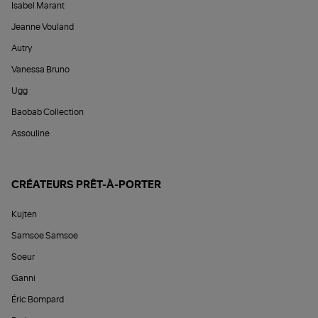
Isabel Marant
Jeanne Vouland
Autry
Vanessa Bruno
Ugg
Baobab Collection
Assouline
CRÉATEURS PRÊT-À-PORTER
Kujten
Samsoe Samsoe
Soeur
Ganni
Éric Bompard