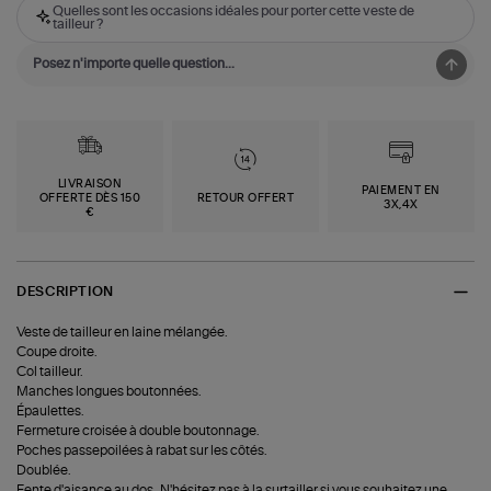
Quelles sont les occasions idéales pour porter cette veste de
tailleur ?
LIVRAISON
PAIEMENT EN
OFFERTE DÈS 150
RETOUR OFFERT
3X,4X
€
DESCRIPTION
Veste de tailleur en laine mélangée.
Coupe droite.
Col tailleur.
Manches longues boutonnées.
Épaulettes.
Fermeture croisée à double boutonnage.
Poches passepoilées à rabat sur les côtés.
Doublée.
Fente d'aisance au dos.. N'hésitez pas à la surtailler si vous souhaitez une