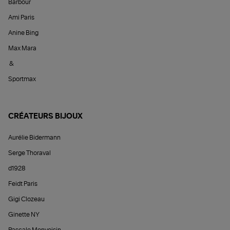
Barbour
Ami Paris
Anine Bing
Max Mara
&
Sportmax
CRÉATEURS BIJOUX
Aurélie Bidermann
Serge Thoraval
d1928
Feidt Paris
Gigi Clozeau
Ginette NY