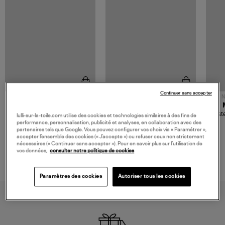
Continuer sans accepter
NOUVELLE COLLECTION
N
JEROME DREYFUSS
TORAL
Sac Bobi S Cuir Lamé
Mocassins Killian Sport
Veste
lulli-sur-la-toile.com utilise des cookies et technologies similaires à des fins de
Champagne
Mousse
performance, personnalisation, publicité et analyses, en collaboration avec des
480,00 €
189,00 €
partenaires tels que Google. Vous pouvez configurer vos choix via « Paramétrer »,
accepter l’ensemble des cookies (« J’accepte ») ou refuser ceux non strictement
nécessaires (« Continuer sans accepter »). Pour en savoir plus sur l’utilisation de
vos données,
consulter notre politique de cookies
Paramètres des cookies
Autoriser tous les cookies