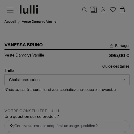
Aller au contenu principal
Accueil
Veste Damarys Vanille
VANESSA BRUNO
Partager
Veste
Veste Damarys Vanille
395,00 €
Damarys
Vanille
Guide des tailles
Taille
N'hésitez pas à la surtailler si vous souhaitez une coupe plus oversize
VOTRE CONSEILLÈRE LULLI
Une question sur ce produit ?
Cette veste est-elle adaptée à un usage quotidien ?