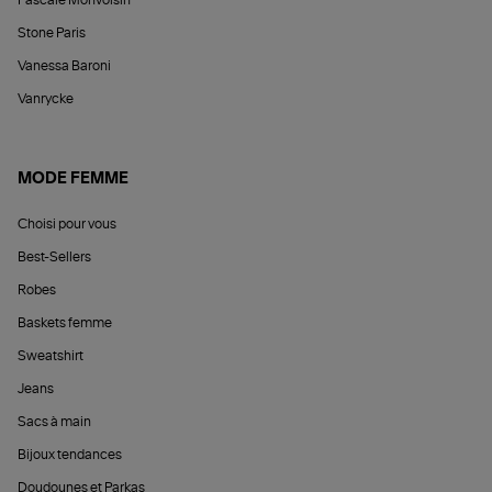
Pascale Monvoisin
Stone Paris
Vanessa Baroni
Vanrycke
MODE FEMME
Choisi pour vous
Best-Sellers
Robes
Baskets femme
Sweatshirt
Jeans
Sacs à main
Bijoux tendances
Doudounes et Parkas