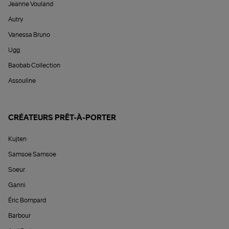
Jeanne Vouland
Autry
Vanessa Bruno
Ugg
Baobab Collection
Assouline
CRÉATEURS PRÊT-À-PORTER
Kujten
Samsoe Samsoe
Soeur
Ganni
Éric Bompard
Barbour