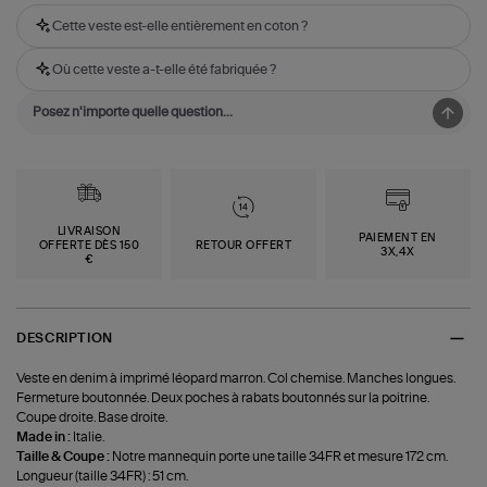
Cette veste est-elle entièrement en coton ?
Où cette veste a-t-elle été fabriquée ?
LIVRAISON
PAIEMENT EN
OFFERTE DÈS 150
RETOUR OFFERT
3X,4X
€
DESCRIPTION
Veste en denim à imprimé léopard marron. Col chemise. Manches longues.
Fermeture boutonnée. Deux poches à rabats boutonnés sur la poitrine.
Coupe droite. Base droite.
Made in :
Italie.
Taille & Coupe :
Notre mannequin porte une taille 34FR et mesure 172 cm.
Longueur (taille 34FR) : 51 cm.