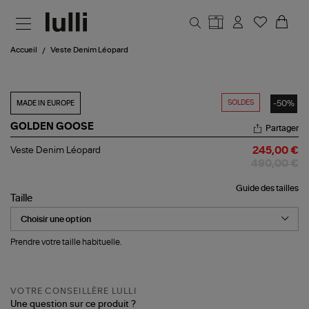
Aller au contenu principal
Accueil
Veste Denim Léopard
SOLDES
-50%
MADE IN EUROPE
GOLDEN GOOSE
Partager
Veste
Veste Denim Léopard
245,00 €
Denim
490,00 €
Léopard
Guide des tailles
Taille
Prendre votre taille habituelle.
VOTRE CONSEILLÈRE LULLI
Une question sur ce produit ?