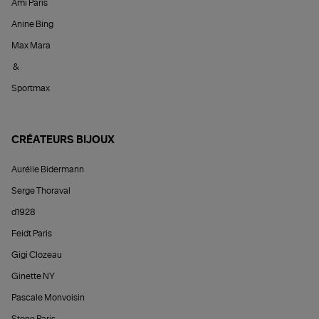
Ami Paris
Anine Bing
Max Mara
&
Sportmax
CRÉATEURS BIJOUX
Aurélie Bidermann
Serge Thoraval
d1928
Feidt Paris
Gigi Clozeau
Ginette NY
Pascale Monvoisin