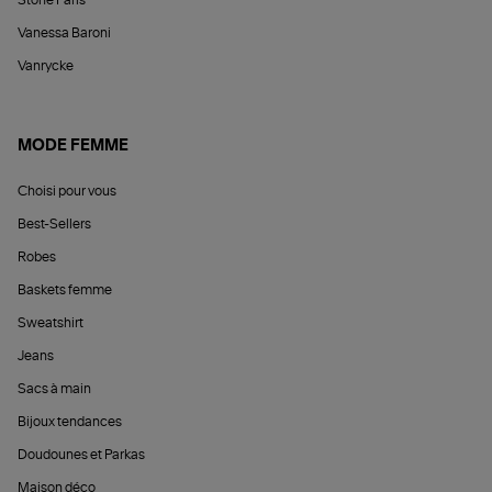
Stone Paris
Vanessa Baroni
Vanrycke
MODE FEMME
Choisi pour vous
Best-Sellers
Robes
Baskets femme
Sweatshirt
Jeans
Sacs à main
Bijoux tendances
Doudounes et Parkas
Maison déco