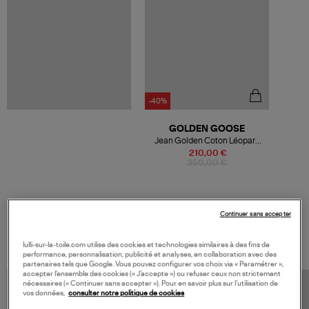
-40%
GOLDEN GOOSE
Jean Golden Coton Léopard
Noir
210,00 €
350,00 €
Continuer sans accepter
VOS DERNIERS PRODUITS VUS
lulli-sur-la-toile.com utilise des cookies et technologies similaires à des fins de
performance, personnalisation, publicité et analyses, en collaboration avec des
partenaires tels que Google. Vous pouvez configurer vos choix via « Paramétrer »,
accepter l’ensemble des cookies (« J’accepte ») ou refuser ceux non strictement
nécessaires (« Continuer sans accepter »). Pour en savoir plus sur l’utilisation de
vos données,
consulter notre politique de cookies