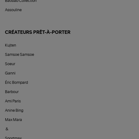
Baobab Collection
Assouline
CRÉATEURS PRÊT-À-PORTER
Kujten
Samsoe Samsoe
Soeur
Ganni
Éric Bompard
Barbour
Ami Paris
Anine Bing
Max Mara
&
Sportmax