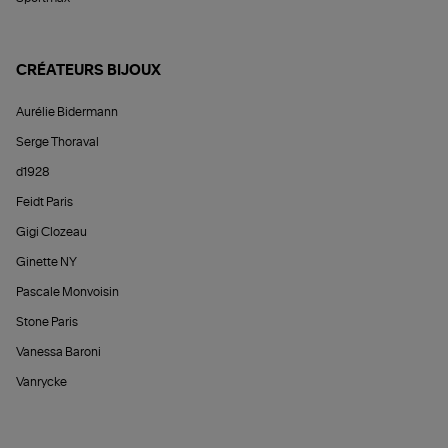
CRÉATEURS BIJOUX
Aurélie Bidermann
Serge Thoraval
d1928
Feidt Paris
Gigi Clozeau
Ginette NY
Pascale Monvoisin
Stone Paris
Vanessa Baroni
Vanrycke