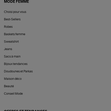
MODE FEMME
Choisi pour vous
Best-Sellers
Robes
Baskets femme
Sweatshirt
Jeans
Sacs à main
Bijoux tendances
Doudounes et Parkas
Maison déco
Beauté
Conseil Mode