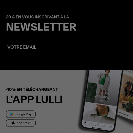
20 € EN VOUS INSCRIVANT À LA
NEWSLETTER
-10% EN TÉLÉCHARGEANT
L'APP LULLI