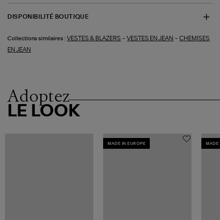
DISPONIBILITÉ BOUTIQUE
-
-
VESTES & BLAZERS
VESTES EN JEAN
CHEMISES
Collections similaires :
EN JEAN
Adoptez
LE LOOK
MADE IN EUROPE
MADE 