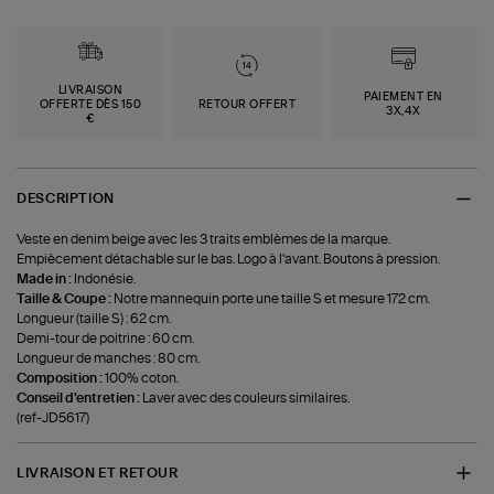
LIVRAISON
PAIEMENT EN
OFFERTE DÈS 150
RETOUR OFFERT
3X,4X
€
DESCRIPTION
Veste en denim beige avec les 3 traits emblèmes de la marque.
Empiècement détachable sur le bas. Logo à l'avant. Boutons à pression.
Made in :
Indonésie.
Taille & Coupe :
Notre mannequin porte une taille S et mesure 172 cm.
Longueur (taille S) : 62 cm.
Demi-tour de poitrine : 60 cm.
Longueur de manches : 80 cm.
Composition :
100% coton.
Conseil d'entretien :
Laver avec des couleurs similaires.
(ref-JD5617)
LIVRAISON ET RETOUR