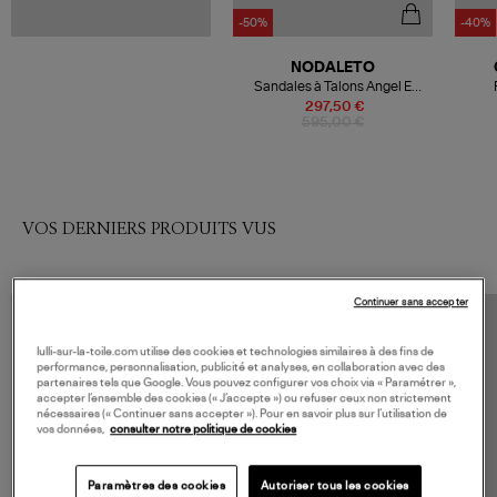
-50%
-40%
NODALETO
Sandales à Talons Angel E
Ceramica Patent
297,50 €
595,00 €
VOS DERNIERS PRODUITS VUS
Continuer sans accepter
lulli-sur-la-toile.com utilise des cookies et technologies similaires à des fins de
performance, personnalisation, publicité et analyses, en collaboration avec des
partenaires tels que Google. Vous pouvez configurer vos choix via « Paramétrer »,
accepter l’ensemble des cookies (« J’accepte ») ou refuser ceux non strictement
nécessaires (« Continuer sans accepter »). Pour en savoir plus sur l’utilisation de
vos données,
consulter notre politique de cookies
Paramètres des cookies
Autoriser tous les cookies