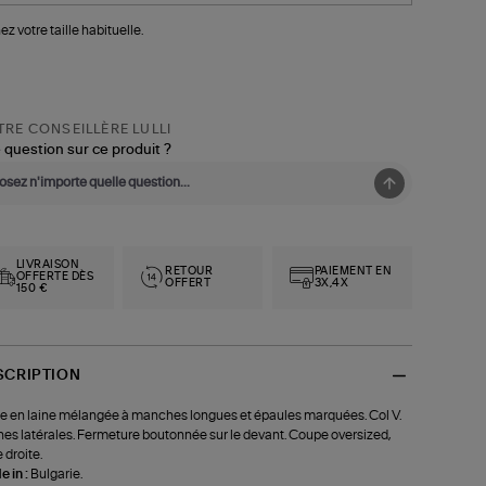
ez votre taille habituelle.
RE CONSEILLÈRE LULLI
 question sur ce produit ?
LIVRAISON
RETOUR
PAIEMENT EN
OFFERTE DÈS
OFFERT
3X,4X
150 €
SCRIPTION
e en laine mélangée à manches longues et épaules marquées. Col V.
es latérales. Fermeture boutonnée sur le devant. Coupe oversized,
 droite.
 in :
Bulgarie.