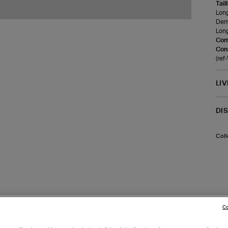
Tail
Long
Demi
Long
Com
Cons
(re
LI
DI
Coll
Co