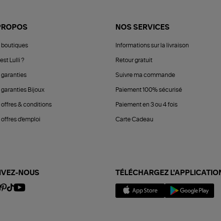
PROPOS
NOS SERVICES
 boutiques
Informations sur la livraison
est Lulli ?
Retour gratuit
 garanties
Suivre ma commande
 garanties Bijoux
Paiement 100% sécurisé
 offres & conditions
Paiement en 3 ou 4 fois
offres d'emploi
Carte Cadeau
IVEZ-NOUS
TÉLÉCHARGEZ L'APPLICATIO