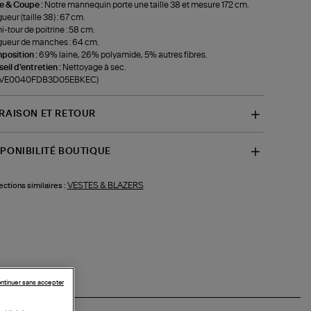
le & Coupe :
Notre mannequin porte une taille 38 et mesure 172 cm.
ueur (taille 38) : 67 cm.
-tour de poitrine : 58 cm.
ueur de manches : 64 cm.
position :
69% laine, 26% polyamide, 5% autres fibres.
eil d'entretien :
Nettoyage à sec.
f-VE0040FDB3D05EBKEC)
VRAISON ET RETOUR
SPONIBILITÉ BOUTIQUE
VESTES & BLAZERS
ections similaires :
ntinuer sans accepter