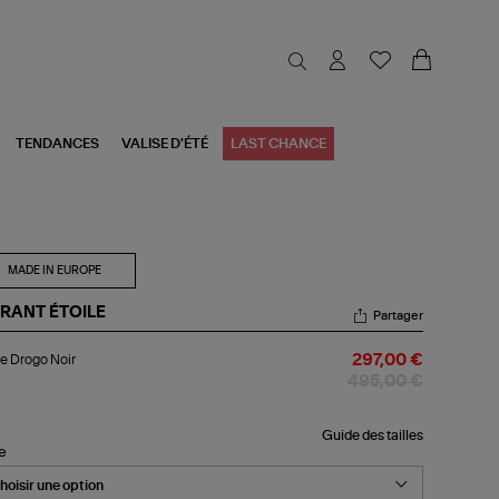
TENDANCES
VALISE D'ÉTÉ
LAST CHANCE
MADE IN EUROPE
RANT ÉTOILE
Partager
ste
e Drogo Noir
297,00 €
ogo
r
495,00 €
Guide des tailles
le