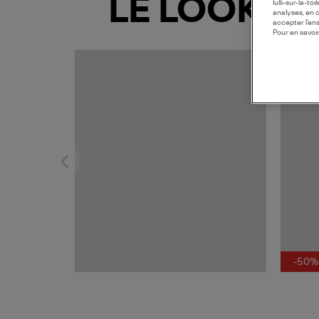
LE LOOK
lulli-sur-la-t
analyses, en 
accepter l’en
Pour en savoir
MADE I
-50%