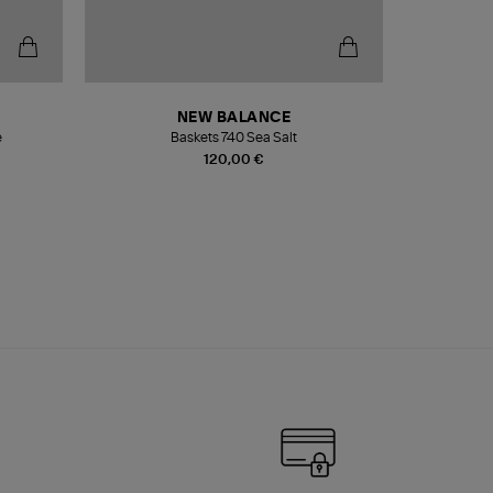
NEW BALANCE
e
Baskets 740 Sea Salt
Veste
120,00 €