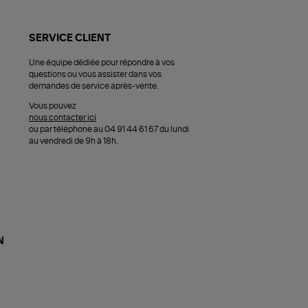
SERVICE CLIENT
Une équipe dédiée pour répondre à vos
questions ou vous assister dans vos
demandes de service après-vente.
Vous pouvez
nous contacter ici
ou par téléphone au 04 91 44 61 67 du lundi
au vendredi de 9h à 18h.
N