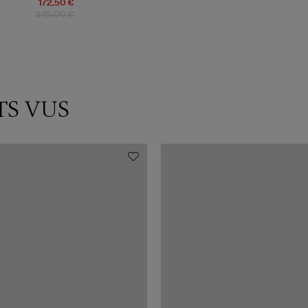
172,50 €
345,00 €
TS VUS