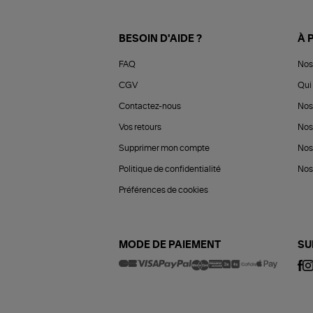
BESOIN D'AIDE ?
À 
FAQ
Nos
CGV
Qui 
Contactez-nous
Nos
Vos retours
Nos
Supprimer mon compte
Nos
Politique de confidentialité
Nos 
Préférences de cookies
MODE DE PAIEMENT
SU