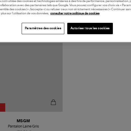
oile.com utilise des cookies et technologies similaires à des fins de performance, personnalisation, p
collaboration avec des partenaires tels que Google. Vous pouvez configurer vos choix via « Param
semble des cookies (« J’accepte ») ou refuser ceux non strictement nécessaires (« Continuer san
 plus sur l’utilisation de vos données,
consulter notre politique de cookies
N EUROPE
Paramètres des cookies
Autoriser tous les cookies
MSGM
Pantalon Laine Gris