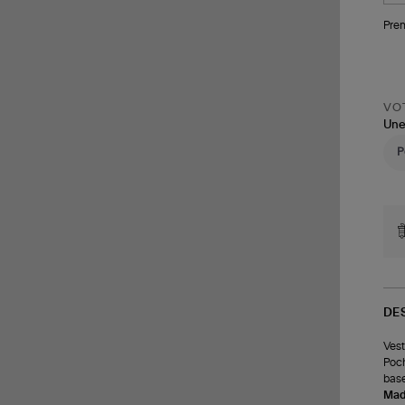
Pren
VOT
Une
DE
Vest
Poch
base
Made