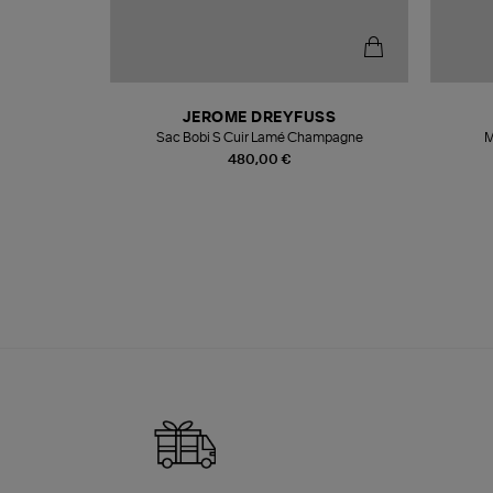
N
JEROME DREYFUSS
te
Sac Bobi S Cuir Lamé Champagne
M
480,00 €