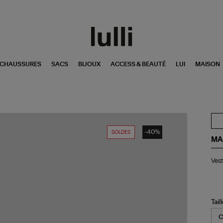
CHAUSSURES
SACS
BIJOUX
ACCESS & BEAUTÉ
LUI
MAISON
-40%
SOLDES
MA
Ve
Vest
Dr
Noi
Tail