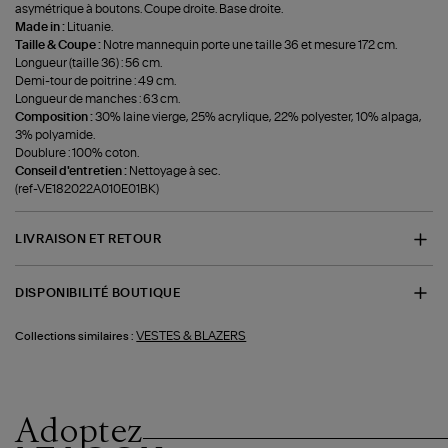
asymétrique à boutons. Coupe droite. Base droite.
Made in :
Lituanie.
Taille & Coupe :
Notre mannequin porte une taille 36 et mesure 172 cm.
Longueur (taille 36) : 56 cm.
Demi-tour de poitrine : 49 cm.
Longueur de manches : 63 cm.
Composition :
30% laine vierge, 25% acrylique, 22% polyester, 10% alpaga,
3% polyamide.
Doublure : 100% coton.
Conseil d'entretien :
Nettoyage à sec.
(ref-VE182022A010E01BK)
LIVRAISON ET RETOUR
DISPONIBILITÉ BOUTIQUE
VESTES & BLAZERS
Collections similaires :
Adoptez