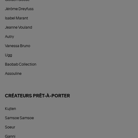
Jérôme Dreyfuss
Isabel Marant
Jeanne Vouland
Autry
Vanessa Bruno
Ugg
Baobab Collection
Assouline
CRÉATEURS PRÊT-À-PORTER
Kujten
Samsoe Samsoe
Soeur
Ganni