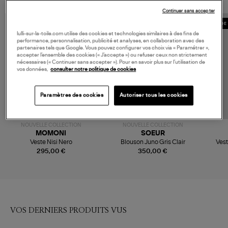
Continuer sans accepter
MADE 
lulli-sur-la-toile.com utilise des cookies et technologies similaires à des fins de
performance, personnalisation, publicité et analyses, en collaboration avec des
partenaires tels que Google. Vous pouvez configurer vos choix via « Paramétrer »,
accepter l’ensemble des cookies (« J’accepte ») ou refuser ceux non strictement
nécessaires (« Continuer sans accepter »). Pour en savoir plus sur l’utilisation de
vos données,
consulter notre politique de cookies
Paramètres des cookies
Autoriser tous les cookies
NOUVELLE COLLECTION
NOUVELLE COLLECTION
MOMONI
SOEUR
Veste Nisi Nero
Blouson Juno Gris Clair
Vest
295,00 €
350,00 €
VOS DERNIERS PRODUITS VUS