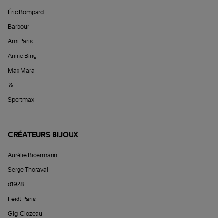
Éric Bompard
Barbour
Ami Paris
Anine Bing
Max Mara
&
Sportmax
CRÉATEURS BIJOUX
Aurélie Bidermann
Serge Thoraval
d1928
Feidt Paris
Gigi Clozeau