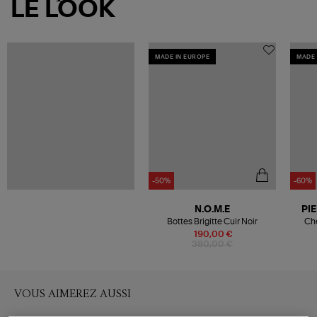
LE LOOK
MADE IN EUROPE
MADE 
-50%
-60%
N.O.M.E
PI
Bottes Brigitte Cuir Noir
Ch
190,00 €
380,00 €
VOUS AIMEREZ AUSSI