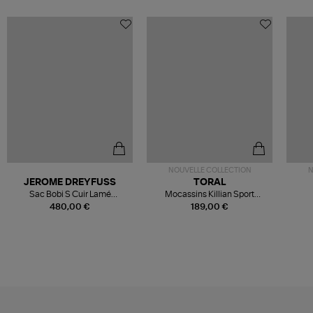
NOUVELLE COLLECTION
N
JEROME DREYFUSS
TORAL
Sac Bobi S Cuir Lamé
Mocassins Killian Sport
Champagne
Mousse
480,00 €
189,00 €