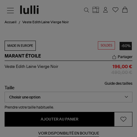
Aller au contenu principal
Accueil
Veste Edith Laine Vierge Noir
SOLDES
-60%
MADE IN EUROPE
MARANT ÉTOILE
Partager
Veste
Veste Edith Laine Vierge Noir
196,00 €
Edith
490,00 €
Laine
Vierge
Guide des tailles
Noir
Taille
Prendre votre taille habituelle.
AJOUTER AU PANIER
VOIR DISPONIBILITÉ EN BOUTIQUE