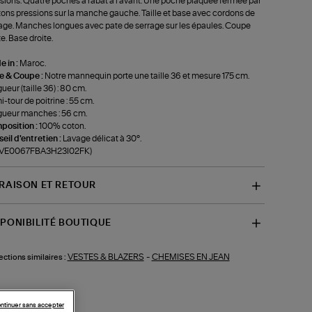
sions. Quatre poches à rabat à l'avant. Une poche plaquée fermée par
ons pressions sur la manche gauche. Taille et base avec cordons de
age. Manches longues avec pate de serrage sur les épaules. Coupe
te. Base droite.
 in :
Maroc.
le & Coupe :
Notre mannequin porte une taille 36 et mesure 175 cm.
ueur (taille 36) : 80 cm.
-tour de poitrine : 55 cm.
ueur manches : 56 cm.
position :
100% coton.
eil d'entretien :
Lavage délicat à 30°.
f-VE0067FBA3H23I02FK)
VRAISON ET RETOUR
SPONIBILITÉ BOUTIQUE
VESTES & BLAZERS
-
CHEMISES EN JEAN
ections similaires :
ntinuer sans accepter