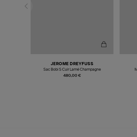
N
JEROME DREYFUSS
te
Sac Bobi S Cuir Lamé Champagne
M
480,00 €