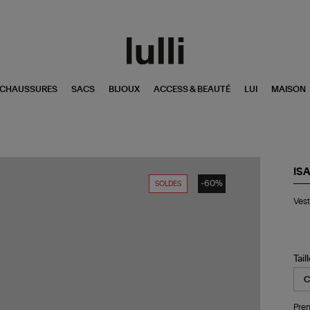
CHAUSSURES
SACS
BIJOUX
ACCESS & BEAUTÉ
LUI
MAISON
IS
-60%
SOLDES
Ve
Vest
Eli
Fa
Bla
Tail
Pren