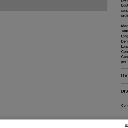
pres
bout
serr
droi
Made
Tail
Long
Demi
Long
Com
Cons
(re
LI
DI
Coll
Co