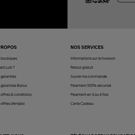
PROPOS
NOS SERVICES
 boutiques
Informations sur la livraison
est Lulli ?
Retour gratuit
 garanties
Suivre ma commande
 garanties Bijoux
Paiement 100% sécurisé
 offres & conditions
Paiement en 3 ou 4 fois
offres d'emploi
Carte Cadeau