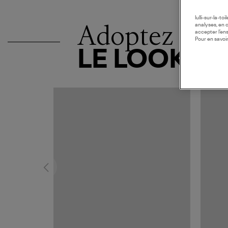
lulli-sur-la-t
Adoptez
analyses, en 
accepter l’en
Pour en savoir
LE LOOK