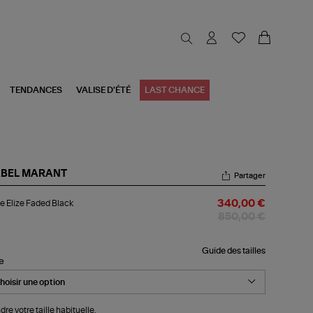
TENDANCES
VALISE D'ÉTÉ
LAST CHANCE
ABEL MARANT
Partager
ste
e Elize Faded Black
340,00 €
ze
ded
850,00 €
ck
Guide des tailles
le
dre votre taille habituelle.