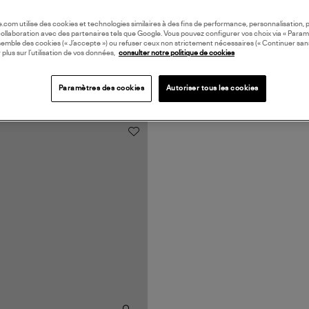
oile.com utilise des cookies et technologies similaires à des fins de performance, personnalisation, p
collaboration avec des partenaires tels que Google. Vous pouvez configurer vos choix via « Param
semble des cookies (« J’accepte ») ou refuser ceux non strictement nécessaires (« Continuer san
 plus sur l’utilisation de vos données,
consulter notre politique de cookies
Paramètres des cookies
Autoriser tous les cookies