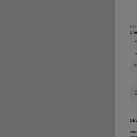
VOT
Une
DE
Vest