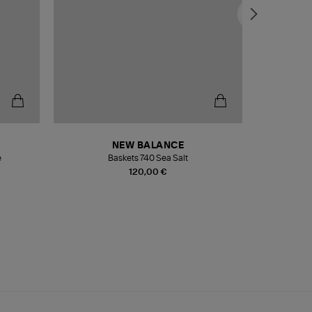
NEW BALANCE
e
Baskets 740 Sea Salt
Veste
120,00 €