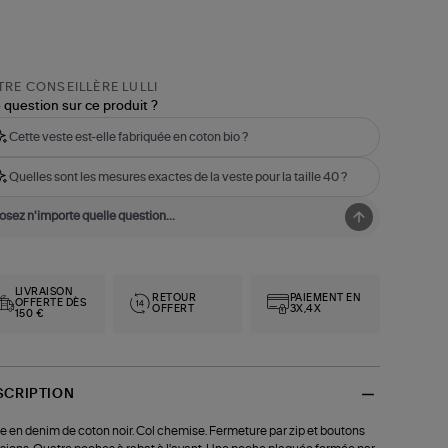
RE CONSEILLÈRE LULLI
 question sur ce produit ?
Cette veste est-elle fabriquée en coton bio ?
Quelles sont les mesures exactes de la veste pour la taille 40 ?
LIVRAISON
RETOUR
PAIEMENT EN
OFFERTE DÈS
OFFERT
3X,4X
150 €
SCRIPTION
e en denim de coton noir. Col chemise. Fermeture par zip et boutons