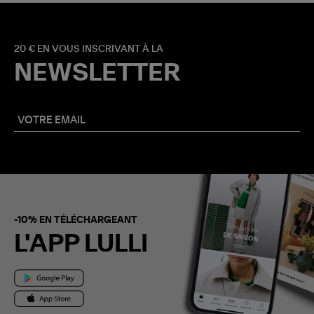
20 € EN VOUS INSCRIVANT À LA
NEWSLETTER
-10% EN TÉLÉCHARGEANT
L'APP LULLI