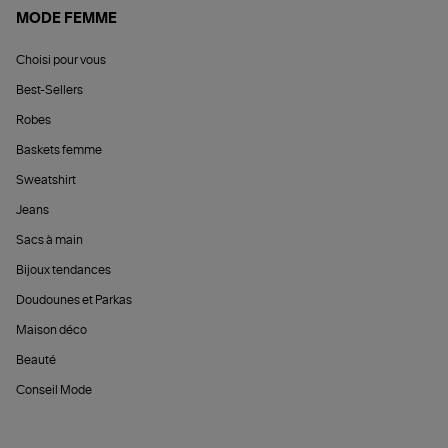
MODE FEMME
Choisi pour vous
Best-Sellers
Robes
Baskets femme
Sweatshirt
Jeans
Sacs à main
Bijoux tendances
Doudounes et Parkas
Maison déco
Beauté
Conseil Mode