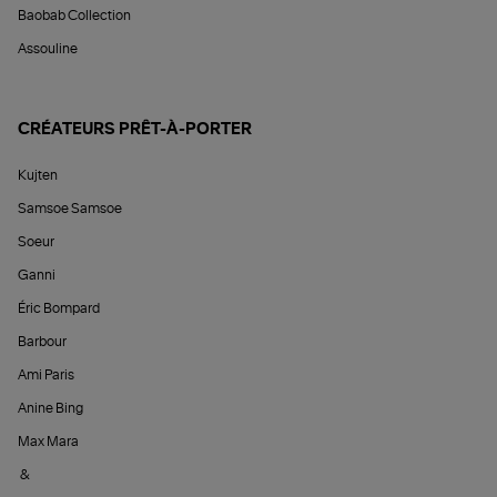
Baobab Collection
Assouline
CRÉATEURS PRÊT-À-PORTER
Kujten
Samsoe Samsoe
Soeur
Ganni
Éric Bompard
Barbour
Ami Paris
Anine Bing
Max Mara
&