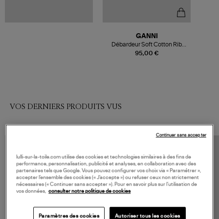
GANNI
Débardeur Soft Cotton Rib
Black
95,00 €
VOS DERNIERS PRODUITS VUS
Continuer sans accepter
lulli-sur-la-toile.com utilise des cookies et technologies similaires à des fins de
performance, personnalisation, publicité et analyses, en collaboration avec des
partenaires tels que Google. Vous pouvez configurer vos choix via « Paramétrer »,
accepter l’ensemble des cookies (« J’accepte ») ou refuser ceux non strictement
nécessaires (« Continuer sans accepter »). Pour en savoir plus sur l’utilisation de
vos données,
consulter notre politique de cookies
Paramètres des cookies
Autoriser tous les cookies