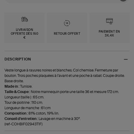
LIVRAISON
PAIEMENT EN
OFFERTE DÈS 150
RETOUR OFFERT
3X,4X
€
DESCRIPTION
Veste longue à rayures noires et blanches. Col chemise. Fermeture par
bouton. Trois poches plaquées à l'avant et une poche à rabat. Coupe droite.
Base droite.
Made in :
Tunisie.
Taille & Coupe :
Notre mannequin porte une taille 36 et mesure 172 cm.
Longueur (taille ) : 65 cm.
Tour de poitrine : 110 cm.
Longueur de manche : 61 cm
Composition :
81% coton, 19% lin.
Conseil d'entretien :
Lavage en machine à 30°.
(ref-COHBIF02943TIF)