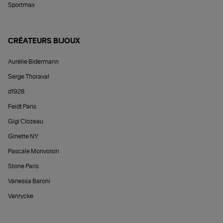
Sportmax
CRÉATEURS BIJOUX
Aurélie Bidermann
Serge Thoraval
d1928
Feidt Paris
Gigi Clozeau
Ginette NY
Pascale Monvoisin
Stone Paris
Vanessa Baroni
Vanrycke