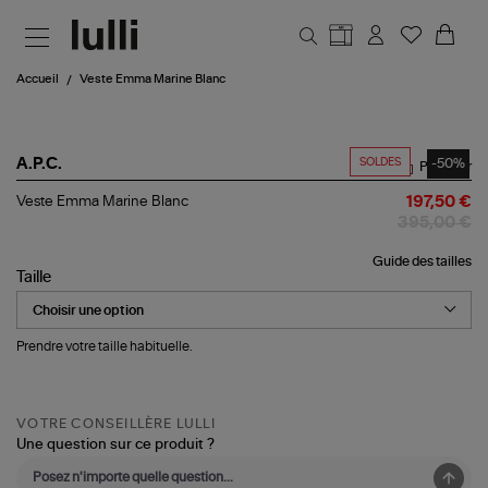
Aller au contenu principal
Accueil
Veste Emma Marine Blanc
SOLDES
-50%
A.P.C.
Partager
Veste
Veste Emma Marine Blanc
197,50 €
Emma
395,00 €
Marine
Blanc
Guide des tailles
Taille
Prendre votre taille habituelle.
VOTRE CONSEILLÈRE LULLI
Une question sur ce produit ?