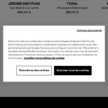
JEROME DREYFUSS
TORAL
Sac Bobi S Cuir Lamé
Mocassins Killian Sport
Veste
Champagne
Mousse
480,00 €
189,00 €
Continuer sans accepter
lulli-sur-la-toile.com utilise des cookies et technologies similaires à des fins de
performance, personnalisation, publicité et analyses, en collaboration avec des
partenaires tels que Google. Vous pouvez configurer vos choix via « Paramétrer »,
accepter l’ensemble des cookies (« J’accepte ») ou refuser ceux non strictement
nécessaires (« Continuer sans accepter »). Pour en savoir plus sur l’utilisation de
vos données,
consulter notre politique de cookies
Paramètres des cookies
Autoriser tous les cookies
LIVRAISON GRATUITE
à partir de 150 € d'achat*