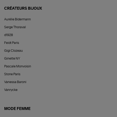
CRÉATEURS BIJOUX
Aurélie Bidermann
Serge Thoraval
d1928
Feidt Paris
Gigi Clozeau
Ginette NY
Pascale Monvoisin
Stone Paris
Vanessa Baroni
Vanrycke
MODE FEMME