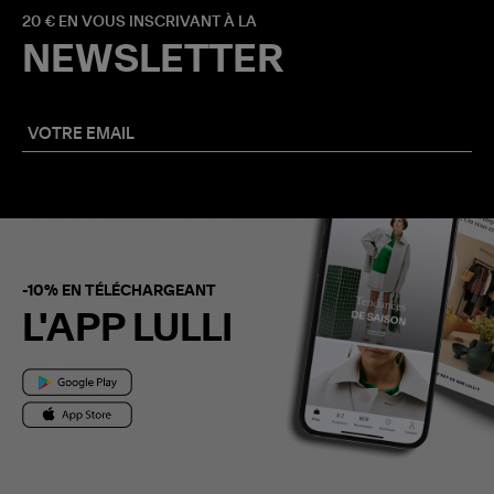
20 € EN VOUS INSCRIVANT À LA
NEWSLETTER
-10% EN TÉLÉCHARGEANT
L'APP LULLI