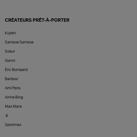
CRÉATEURS PRÊT-À-PORTER
Kujten
Samsoe Samsoe
Soeur
Ganni
Éric Bompard
Barbour
Ami Paris
Anine Bing
Max Mara
&
Sportmax