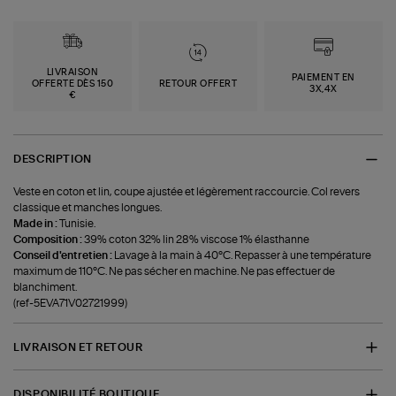
LIVRAISON
PAIEMENT EN
OFFERTE DÈS 150
RETOUR OFFERT
3X,4X
€
DESCRIPTION
Veste en coton et lin, coupe ajustée et légèrement raccourcie. Col revers
classique et manches longues.
Made in :
Tunisie.
Composition :
39% coton 32% lin 28% viscose 1% élasthanne
Conseil d'entretien :
Lavage à la main à 40°C. Repasser à une température
maximum de 110°C. Ne pas sécher en machine. Ne pas effectuer de
blanchiment.
(ref-5EVA71V02721999)
LIVRAISON ET RETOUR
DISPONIBILITÉ BOUTIQUE