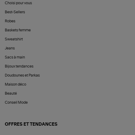
Choisi pour vous
Best-Sellers
Robes
Baskets femme
Sweatshirt
Jeans
Sacs à main
Bijoux tendances
Doudounes et Parkas
Maison déco
Beauté
Conseil Mode
OFFRES ET TENDANCES