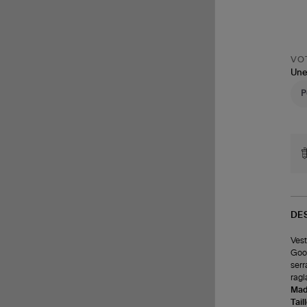
VOT
Une
DE
Vest
Goos
serr
ragl
Made
Tail