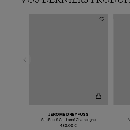
N
JEROME DREYFUSS
te
Sac Bobi S Cuir Lamé Champagne
M
480,00 €