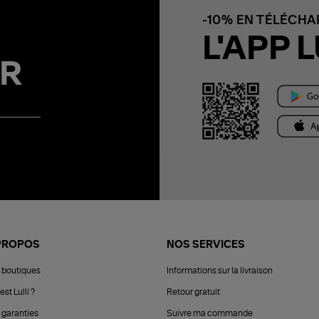
-10% EN TÉLÉCH
L'APP L
R
PROPOS
NOS SERVICES
 boutiques
Informations sur la livraison
est Lulli ?
Retour gratuit
 garanties
Suivre ma commande