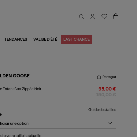
TENDANCES
VALISE D'ÉTÉ
LAST CHANCE
LDEN GOOSE
Partager
ste
e Enfant Star Zippée Noir
95,00 €
ant
r
190,00 €
ppée
r
Guide des tailles
le
dre votre taille habituelle.