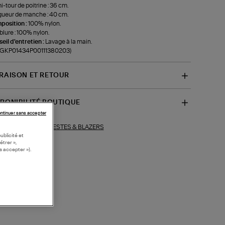
-tour de poitrine : 36 cm.
ueur de manche : 40 cm.
position :
100% nylon.
lure : 100% nylon.
eil d'entretien :
Lavage à la main.
f-GKP01434P00111380203)
VRAISON ET RETOUR
SPONIBILITÉ BOUTIQUE
ntinuer sans accepter
VESTES & BLAZERS
ections similaires :
ublicité et
étrer »,
s accepter »).