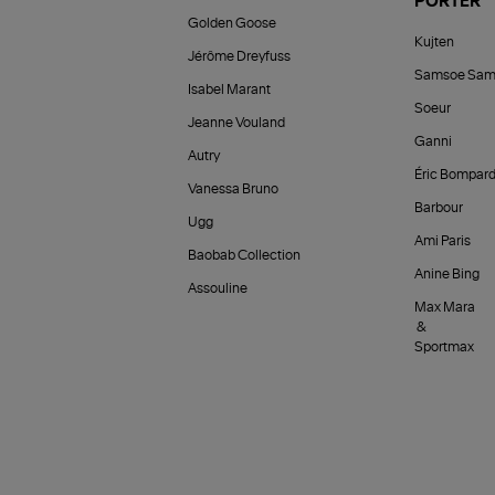
PORTER
Golden Goose
Kujten
Jérôme Dreyfuss
Samsoe Sam
Isabel Marant
Soeur
Jeanne Vouland
Ganni
Autry
Éric Bompar
Vanessa Bruno
Barbour
Ugg
Ami Paris
Baobab Collection
Anine Bing
Assouline
Max Mara
&
Sportmax