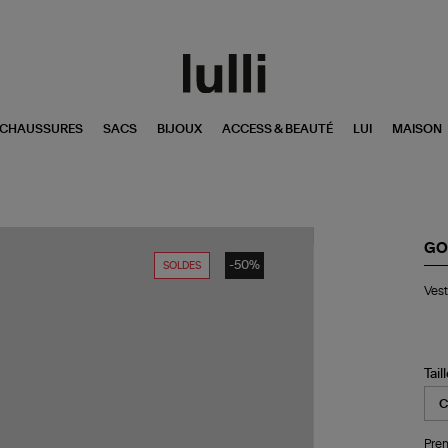
CHAUSSURES
SACS
BIJOUX
ACCESS & BEAUTÉ
LUI
MAISON
GO
-50%
SOLDES
Ve
Vest
Enf
Sta
Zi
Noi
Tail
Pren