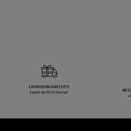
LIVRAISON GRATUITE
RET
à partir de 150 € d'achat*
d