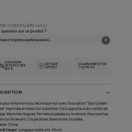
RE CONSEILLÈRE LULLI
 question sur ce produit ?
LIVRAISON
RETOUR
PAIEMENT EN
OFFERTE DÈS
OFFERT
3X,4X
150 €
SCRIPTION
e pour enfant en tissu technique noir avec l'inscription "Star Golden
e" imprimée en blanc sur la poitrine. Col à capuche avec cordon de
age. Manches longues. Fermeture zippée sur le devant. Deux poches
ans sur le devant. Coupe droite. Base droite. Doublée.
 in :
Chine.
le & Coupe :
Longueur (taille 4A) : 45 cm.