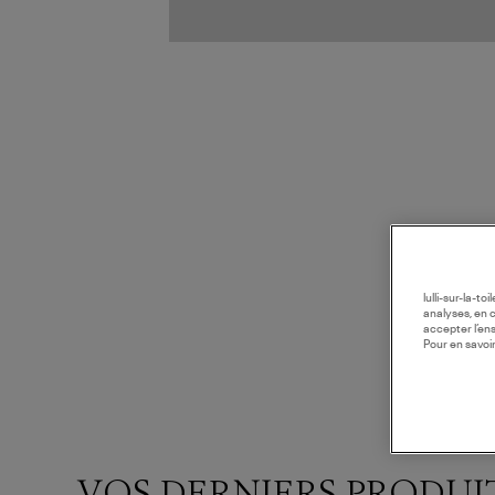
lulli-sur-la-t
analyses, en 
accepter l’en
Pour en savoir
VOS DERNIERS PRODUI