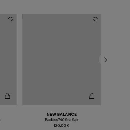
NEW BALANCE
e
Baskets 740 Sea Salt
Veste
120,00 €