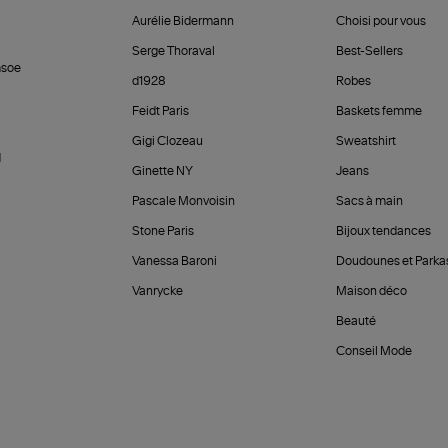
Aurélie Bidermann
Choisi pour vous
Serge Thoraval
Best-Sellers
soe
d1928
Robes
Feidt Paris
Baskets femme
Gigi Clozeau
Sweatshirt
d
Ginette NY
Jeans
Pascale Monvoisin
Sacs à main
Stone Paris
Bijoux tendances
Vanessa Baroni
Doudounes et Parka
Vanrycke
Maison déco
Beauté
Conseil Mode