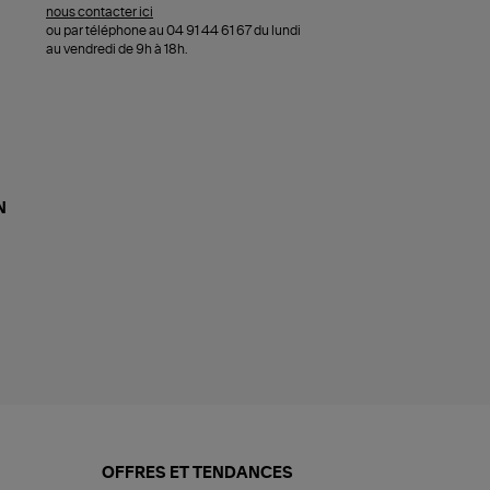
nous contacter ici
ou par téléphone au 04 91 44 61 67 du lundi
au vendredi de 9h à 18h.
N
OFFRES ET TENDANCES