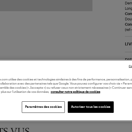
Demi
Long
Com
Doub
Cons
(re
LI
DI
Co
Coll
oile.com utilise des cookies et technologies similaires à des fins de performance, personnalisation, p
collaboration avec des partenaires tels que Google. Vous pouvez configurer vos choix via « Param
semble des cookies (« J’accepte ») ou refuser ceux non strictement nécessaires (« Continuer san
 plus sur l’utilisation de vos données,
consulter notre politique de cookies
Paramètres des cookies
Autoriser tous les cookies
TS VUS