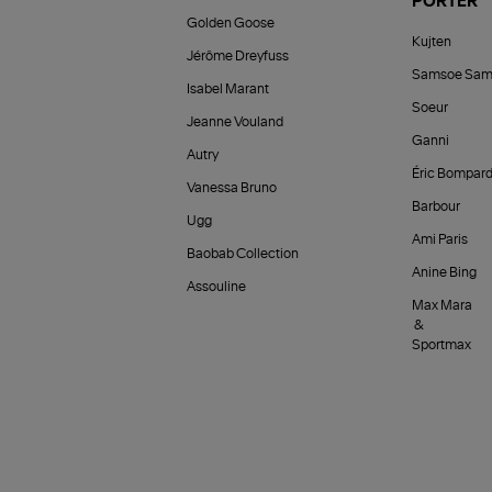
PORTER
Golden Goose
Kujten
Jérôme Dreyfuss
Samsoe Sam
Isabel Marant
Soeur
Jeanne Vouland
Ganni
Autry
Éric Bompar
Vanessa Bruno
Barbour
Ugg
Ami Paris
Baobab Collection
Anine Bing
Assouline
Max Mara
&
Sportmax