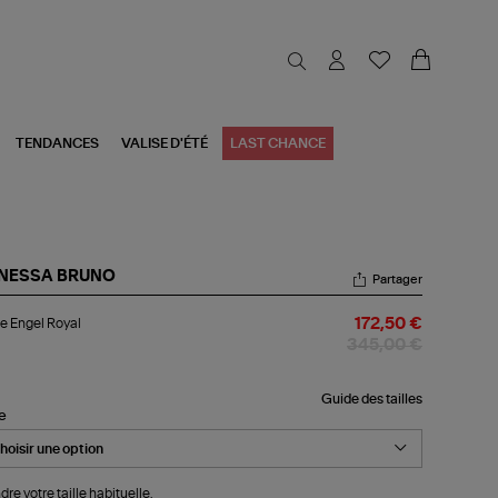
TENDANCES
VALISE D'ÉTÉ
LAST CHANCE
NESSA BRUNO
Partager
ste
e Engel Royal
172,50 €
el
al
345,00 €
Guide des tailles
le
dre votre taille habituelle.