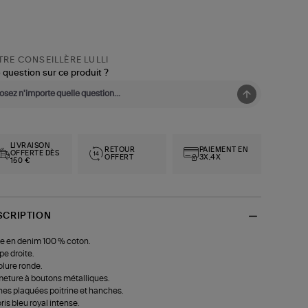
RE CONSEILLÈRE LULLI
 question sur ce produit ?
LIVRAISON
RETOUR
PAIEMENT EN
OFFERTE DÈS
OFFERT
3X,4X
150 €
SCRIPTION
e en denim 100 % coton.
e droite.
lure ronde.
eture à boutons métalliques.
es plaquées poitrine et hanches.
ris bleu royal intense.