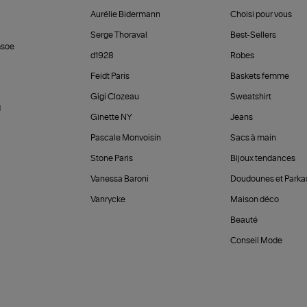
Aurélie Bidermann
Choisi pour vous
Serge Thoraval
Best-Sellers
soe
d1928
Robes
Feidt Paris
Baskets femme
Gigi Clozeau
Sweatshirt
d
Ginette NY
Jeans
Pascale Monvoisin
Sacs à main
Stone Paris
Bijoux tendances
Vanessa Baroni
Doudounes et Parka
Vanrycke
Maison déco
Beauté
Conseil Mode