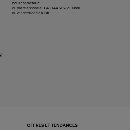
nous contacter ici
ou par téléphone au 04 91 44 61 67 du lundi
au vendredi de 9h à 18h.
N
OFFRES ET TENDANCES