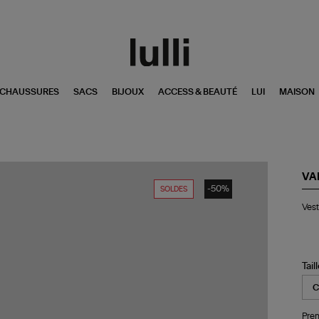
CHAUSSURES
SACS
BIJOUX
ACCESS & BEAUTÉ
LUI
MAISON
VA
-50%
SOLDES
Ve
Vest
Eng
Roy
Tail
Pren