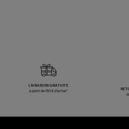
LIVRAISON GRATUITE
RET
à partir de 150 € d'achat*
d