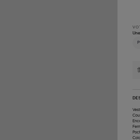
VOT
Une
DE
Vest
Coup
Enco
Ferm
Poch
Colo