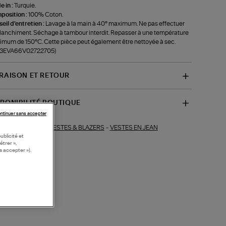
 in :
Turquie.
position :
100% Coton.
eil d'entretien :
Lavage à la main à 40° maximum. Ne pas effectuer
lanchiment. Séchage à tambour interdit. Repasser à une température
mum de 150°C. Cette pièce peut également être nettoyée à sec.
f-3EVA66V02722705)
VRAISON ET RETOUR
SPONIBILITÉ BOUTIQUE
ntinuer sans accepter
VESTES & BLAZERS
-
VESTES EN JEAN
ections similaires :
ublicité et
étrer »,
s accepter »).