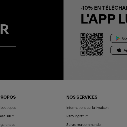
-10% EN TÉLÉCH
L'APP L
R
PROPOS
NOS SERVICES
 boutiques
Informations sur la livraison
est Lulli ?
Retour gratuit
 garanties
Suivre ma commande