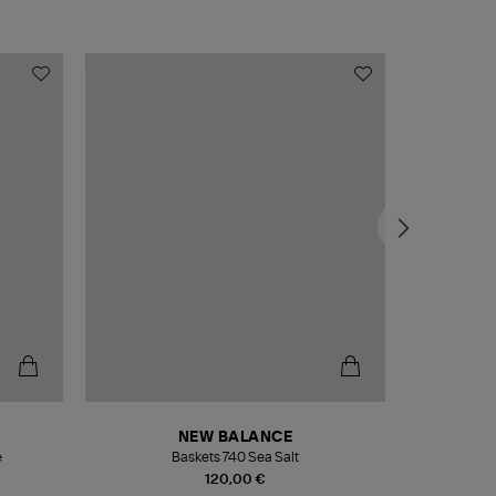
NEW BALANCE
e
Baskets 740 Sea Salt
Veste
120,00 €