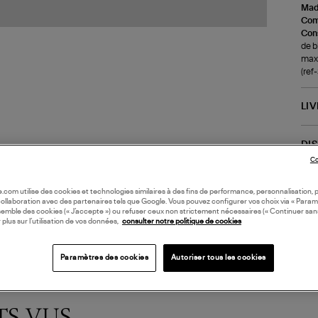
Made
Com
Cons
de b
maxi
(re
LI
DI
Co
Coll
oile.com utilise des cookies et technologies similaires à des fins de performance, personnalisation, p
collaboration avec des partenaires tels que Google. Vous pouvez configurer vos choix via « Param
semble des cookies (« J’accepte ») ou refuser ceux non strictement nécessaires (« Continuer san
 plus sur l’utilisation de vos données,
consulter notre politique de cookies
Paramètres des cookies
Autoriser tous les cookies
TS VUS