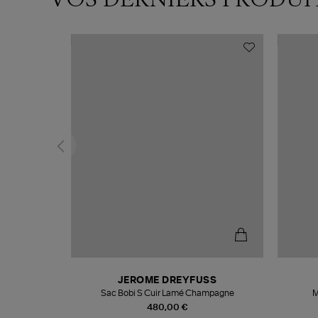
N
JEROME DREYFUSS
te
Sac Bobi S Cuir Lamé Champagne
M
480,00 €