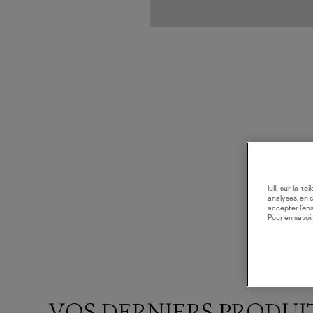
lulli-sur-la-t
analyses, en 
accepter l’en
Pour en savoir
VOS DERNIERS PRODUI