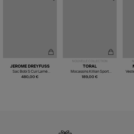
NOUVELLE COLLECTION
N
JEROME DREYFUSS
TORAL
Sac Bobi S Cuir Lamé
Mocassins Killian Sport
Veste
Champagne
Mousse
480,00 €
189,00 €