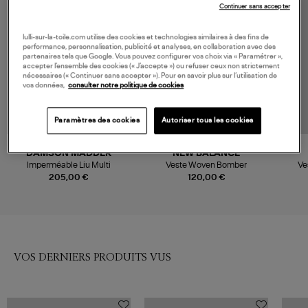
Continuer sans accepter
lulli-sur-la-toile.com utilise des cookies et technologies similaires à des fins de
performance, personnalisation, publicité et analyses, en collaboration avec des
partenaires tels que Google. Vous pouvez configurer vos choix via « Paramétrer »,
accepter l’ensemble des cookies (« J’accepte ») ou refuser ceux non strictement
nécessaires (« Continuer sans accepter »). Pour en savoir plus sur l’utilisation de
vos données,
consulter notre politique de cookies
Paramètres des cookies
Autoriser tous les cookies
NOUVEAU CRÉATEUR
DAMSON MADDER
NEW BALANCE
Imperméable Liu Multi
Veste Woven Bomber
Ve
205,00 €
120,00 €
VOS DERNIERS PRODUITS VUS