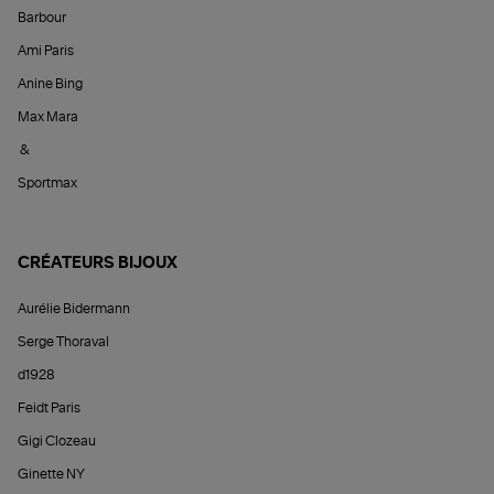
Barbour
Ami Paris
Anine Bing
Max Mara
&
Sportmax
CRÉATEURS BIJOUX
Aurélie Bidermann
Serge Thoraval
d1928
Feidt Paris
Gigi Clozeau
Ginette NY