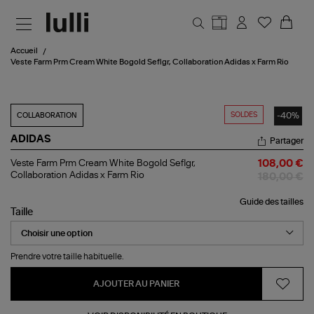
Aller au contenu principal
Accueil
Veste Farm Prm Cream White Bogold Seflgr, Collaboration Adidas x Farm Rio
SOLDES
-40%
COLLABORATION
ADIDAS
Partager
Veste
Veste Farm Prm Cream White Bogold Seflgr,
108,00 €
Farm
Collaboration Adidas x Farm Rio
180,00 €
Prm
Cream
Guide des tailles
White
Taille
Bogold
Seflgr,
Collaboration
Adidas
Prendre votre taille habituelle.
x
Farm
Rio
AJOUTER AU PANIER