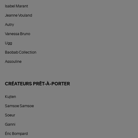
Isabel Marant
Jeanne Vouland
Autry
Vanessa Bruno
Ugg
Baobab Collection
Assouline
CRÉATEURS PRÊT-À-PORTER
Kujten
Samsoe Samsoe
Soeur
Ganni
Éric Bompard