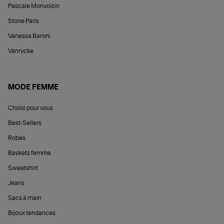
Pascale Monvoisin
Stone Paris
Vanessa Baroni
Vanrycke
MODE FEMME
Choisi pour vous
Best-Sellers
Robes
Baskets femme
Sweatshirt
Jeans
Sacs à main
Bijoux tendances