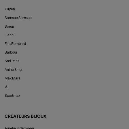
Kujten
Samsoe Samsoe
Soeur
Ganni
Éric Bompard
Barbour
Ami Paris
Anine Bing
Max Mara
&
Sportmax
CRÉATEURS BIJOUX
Aurélie Bidermann