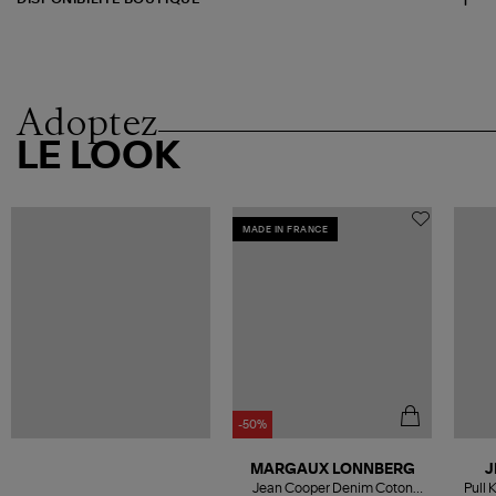
Adoptez
LE LOOK
MADE IN FRANCE
-50%
MARGAUX LONNBERG
J
Jean Cooper Denim Coton
Pull 