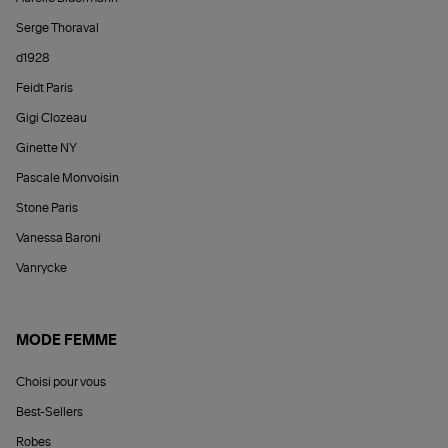
Serge Thoraval
d1928
Feidt Paris
Gigi Clozeau
Ginette NY
Pascale Monvoisin
Stone Paris
Vanessa Baroni
Vanrycke
MODE FEMME
Choisi pour vous
Best-Sellers
Robes