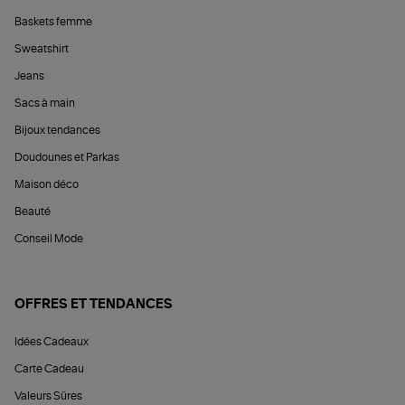
Baskets femme
Sweatshirt
Jeans
Sacs à main
Bijoux tendances
Doudounes et Parkas
Maison déco
Beauté
Conseil Mode
OFFRES ET TENDANCES
Idées Cadeaux
Carte Cadeau
Valeurs Sûres