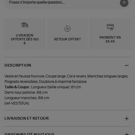
LIVRAISON
PAIEMENT EN
OFFERTE DÈS 150
RETOUR OFFERT
3X,4X
€
DESCRIPTION
Veste en fausse fourrure. Coupe large. Col à revers. Manches longues larges.
Poignets réversibles. Doublure à imprimé fantaisie.
Taille & Coupe :
Longueur (taille unique) : 61 cm
Demi-tour poitrine : 66 cm
Longueur manches : 68 cm
(ref-VESTEFJA)
LIVRAISON ET RETOUR
DISPONIBILITÉ BOUTIQUE