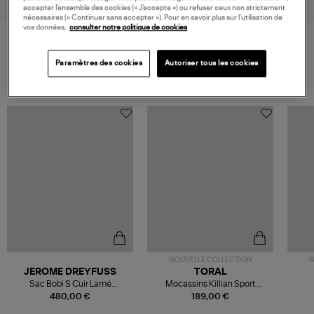
accepter l’ensemble des cookies (« J’accepte ») ou refuser ceux non strictement
nécessaires (« Continuer sans accepter »). Pour en savoir plus sur l’utilisation de
vos données,
consulter notre politique de cookies
VOS DERNIERS PRODUITS VUS
Paramètres des cookies
Autoriser tous les cookies
NOUVELLE COLLECTION
N
JEROME DREYFUSS
TORAL
Sac Bobi S Cuir Lamé
Mocassins Killian Sport
Champagne
Mousse
480,00 €
189,00 €