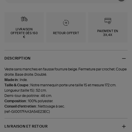
LIVRAISON
PAIEMENT EN
OFFERTE DÈS 150
RETOUR OFFERT
3X,4X
€
DESCRIPTION
Veste sans manches en fausse fourrure beige. Fermeture par crochet. Coupe
droite. Base droite. Doublé.
Made in :
Inde.
Taille & Coupe :
Notre mannequin porte une taille 1S et mesure 172 cm.
Longueur (taille 1S) : 52 cm.
Demi-tour de poitrine : 46 cm.
Composition :
100% polyester.
Conseil d'entretien :
Nettoyage à sec.
(ref-GI0017FAA3A54E23EC)
LIVRAISON ET RETOUR