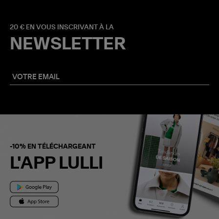
20 € EN VOUS INSCRIVANT À LA
NEWSLETTER
-10% EN TÉLÉCHARGEANT
L'APP LULLI