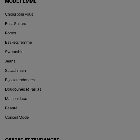
MODE FEMME
Choisi pour vous
Best-Sellers
Robes
Baskets femme
Sweatshirt
Jeans
Sacs à main
Bijoux tendances
Doudounes et Parkas
Maison déco
Beauté
Conseil Mode