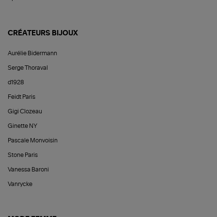
CRÉATEURS BIJOUX
Aurélie Bidermann
Serge Thoraval
d1928
Feidt Paris
Gigi Clozeau
Ginette NY
Pascale Monvoisin
Stone Paris
Vanessa Baroni
Vanrycke