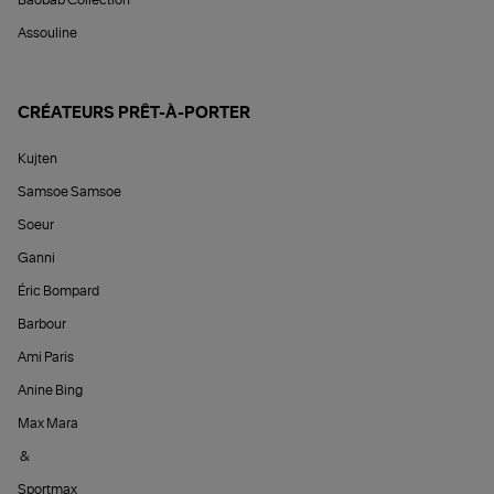
Baobab Collection
Assouline
CRÉATEURS PRÊT-À-PORTER
Kujten
Samsoe Samsoe
Soeur
Ganni
Éric Bompard
Barbour
Ami Paris
Anine Bing
Max Mara
&
Sportmax