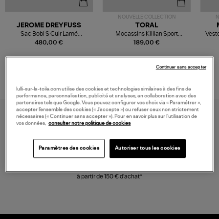
NOUVELLE COLLECTION
N
JEROME DREYFUSS
TORAL
Sac Bobi S Cuir Lamé
Mocassins Killian Sport
Veste
Champagne
Mousse
480,00 €
189,00 €
Continuer sans accepter
lulli-sur-la-toile.com utilise des cookies et technologies similaires à des fins de
performance, personnalisation, publicité et analyses, en collaboration avec des
partenaires tels que Google. Vous pouvez configurer vos choix via « Paramétrer »,
accepter l’ensemble des cookies (« J’accepte ») ou refuser ceux non strictement
nécessaires (« Continuer sans accepter »). Pour en savoir plus sur l’utilisation de
vos données,
consulter notre politique de cookies
Paramètres des cookies
Autoriser tous les cookies
LIVRAISON GRATUITE
à partir de 150 € d'achat*