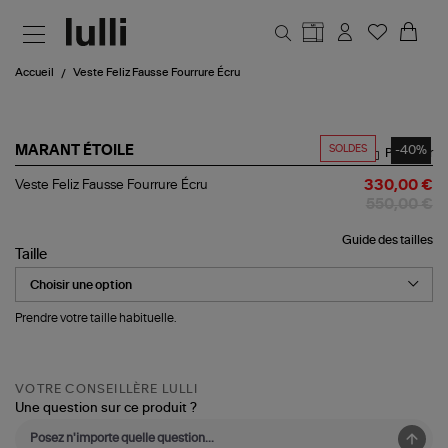
Aller au contenu principal
Accueil
Veste Feliz Fausse Fourrure Écru
SOLDES
-40%
MARANT ÉTOILE
Partager
Veste
Veste Feliz Fausse Fourrure Écru
330,00 €
Feliz
550,00 €
Fausse
Fourrure
Guide des tailles
Écru
Taille
Prendre votre taille habituelle.
VOTRE CONSEILLÈRE LULLI
Une question sur ce produit ?