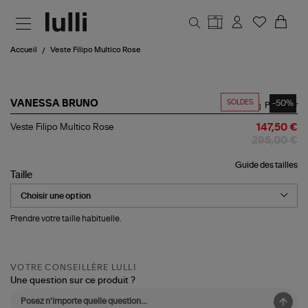
Aller au contenu principal
Accueil
Veste Filipo Multico Rose
SOLDES
-50%
VANESSA BRUNO
Partager
Veste
Veste Filipo Multico Rose
147,50 €
Filipo
295,00 €
Multico
Rose
Guide des tailles
Taille
Prendre votre taille habituelle.
VOTRE CONSEILLÈRE LULLI
Une question sur ce produit ?