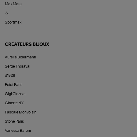
Max Mara
&
Sportmax
CRÉATEURS BIJOUX
Aurélie Bidermann
Serge Thoraval
d1928
Feidt Paris
Gigi Clozeau
Ginette NY
Pascale Monvoisin
Stone Paris
Vanessa Baroni