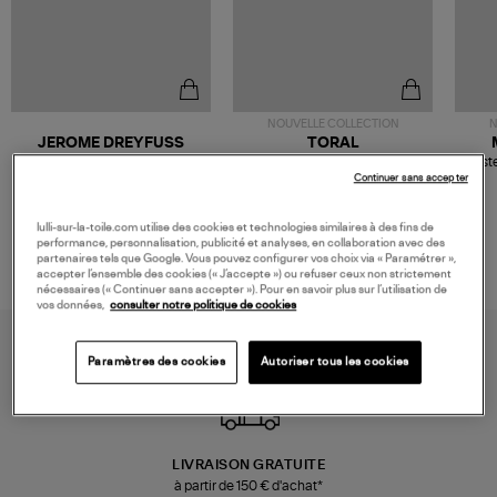
NOUVELLE COLLECTION
N
JEROME DREYFUSS
TORAL
Sac Bobi S Cuir Lamé
Mocassins Killian Sport
Veste
Champagne
Mousse
Continuer sans accepter
480,00 €
189,00 €
lulli-sur-la-toile.com utilise des cookies et technologies similaires à des fins de
performance, personnalisation, publicité et analyses, en collaboration avec des
partenaires tels que Google. Vous pouvez configurer vos choix via « Paramétrer »,
accepter l’ensemble des cookies (« J’accepte ») ou refuser ceux non strictement
nécessaires (« Continuer sans accepter »). Pour en savoir plus sur l’utilisation de
vos données,
consulter notre politique de cookies
Paramètres des cookies
Autoriser tous les cookies
LIVRAISON GRATUITE
à partir de 150 € d'achat*