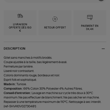
LIVRAISON
PAIEMENT EN
OFFERTE DÈS 150
RETOUR OFFERT
3X,4X
€
DESCRIPTION
Gilet sans manches à motifs brodés.
Coupe ajustée à la taille, bas légèrement évasé.
Fermeture par lanière.
Liseré noir contrastant.
Coloris dominants rouge, bordeaux et noir.
Esprit folk et sophistiqué.
Made in :
Tunisie.
Composition :
66% Coton 30% Polyester 4% Autres Fibres.
Conseil d'entretien :
Lavage en machine sur cycle très doux à 30°C
maximum. Ne pas effectuer de blanchiment. Ne pas sécher en machine.
Repasser à une température maximum de 110°C. Nettoyage à sec interdit.
(ref-5HVA10V02730481)