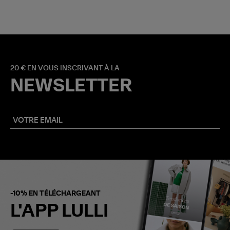
20 € EN VOUS INSCRIVANT À LA
NEWSLETTER
-10% EN TÉLÉCHARGEANT
L'APP LULLI