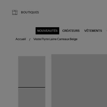
Aller au contenu principal
BOUTIQUES
NOUVEAUTÉS
CRÉATEURS
VÊTEMENTS
Accueil
Veste Flynn Laine Carreaux Beige