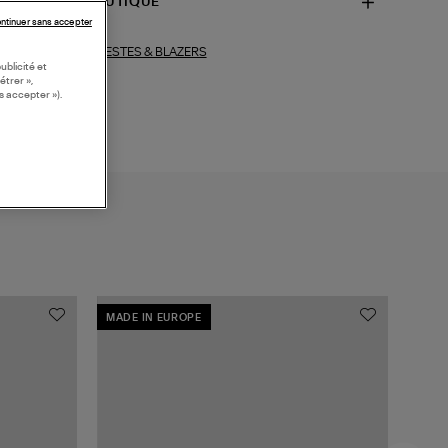
SPONIBILITÉ BOUTIQUE
ntinuer sans accepter
VESTES & BLAZERS
ections similaires :
ublicité et
étrer »,
s accepter »).
MADE IN EUROPE