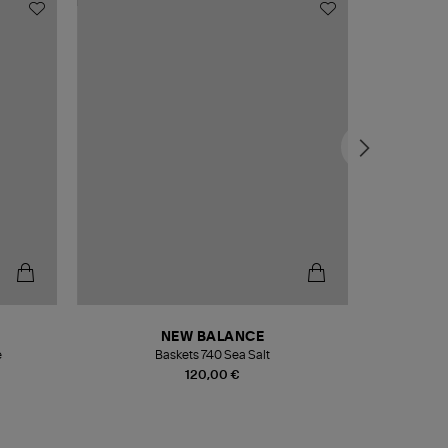
NEW BALANCE
e
Baskets 740 Sea Salt
Veste
120,00 €