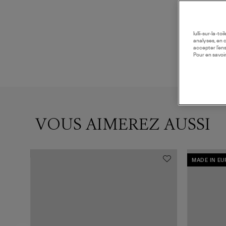
lulli-sur-la-t
analyses, en 
accepter l’en
Pour en savoir
VOUS AIMEREZ AUSSI
MADE IN E