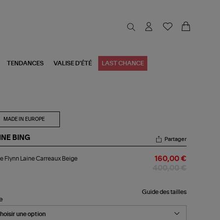
TENDANCES
VALISE D'ÉTÉ
LAST CHANCE
MADE IN EUROPE
INE BING
Partager
ste
e Flynn Laine Carreaux Beige
160,00 €
nn
ne
400,00 €
reaux
ige
Guide des tailles
le