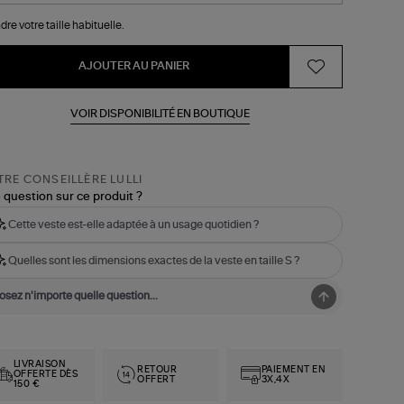
dre votre taille habituelle.
AJOUTER AU PANIER
VOIR DISPONIBILITÉ EN BOUTIQUE
RE CONSEILLÈRE LULLI
 question sur ce produit ?
Cette veste est-elle adaptée à un usage quotidien ?
Quelles sont les dimensions exactes de la veste en taille S ?
LIVRAISON
RETOUR
PAIEMENT EN
OFFERTE DÈS
OFFERT
3X,4X
150 €