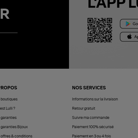
L'APP L
R
PROPOS
NOS SERVICES
 boutiques
Informations sur la livraison
est Lulli ?
Retour gratuit
 garanties
Suivre ma commande
 garanties Bijoux
Paiement 100% sécurisé
 offres & conditions
Paiement en 3 ou 4 fois