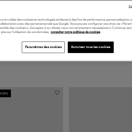
DI
Co
Coll
oile.com utilise des cookies et technologies similaires à des fins de performance, personnalisation, p
collaboration avec des partenaires tels que Google. Vous pouvez configurer vos choix via « Param
semble des cookies (« J’accepte ») ou refuser ceux non strictement nécessaires (« Continuer san
 plus sur l’utilisation de vos données,
consulter notre politique de cookies
Paramètres des cookies
Autoriser tous les cookies
UROPE