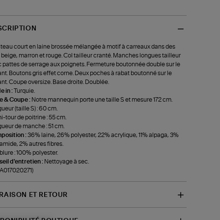
SCRIPTION
eau court en laine brossée mélangée à motif à carreaux dans des
 beige, marron et rouge. Col tailleur cranté. Manches longues tailleur
 pattes de serrage aux poignets. Fermeture boutonnée double sur le
nt. Boutons gris effet corne. Deux poches à rabat boutonné sur le
nt. Coupe oversize. Base droite. Doublée.
 in :
Turquie.
le & Coupe :
Notre mannequin porte une taille S et mesure 172 cm.
ueur (taille S) : 60 cm.
-tour de poitrine : 55 cm.
ueur de manche : 51 cm.
position :
36% laine, 26% polyester, 22% acrylique, 11% alpaga, 3%
amide, 2% autres fibres.
lure : 100% polyester.
eil d'entretien :
Nettoyage à sec.
-A017020271)
VRAISON ET RETOUR