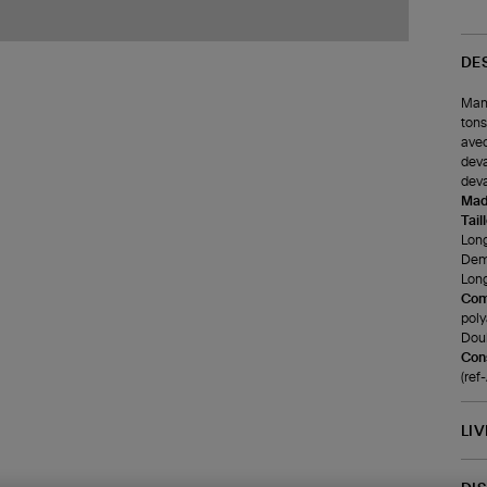
DE
Mant
tons
avec
deva
deva
Made
Tail
Long
Demi
Long
Com
poly
Doub
Cons
(ref
LI