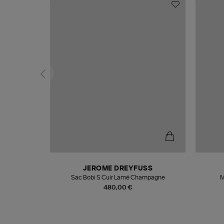
N
JEROME DREYFUSS
te
Sac Bobi S Cuir Lamé Champagne
M
480,00 €