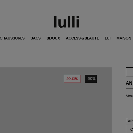
CHAUSSURES
SACS
BIJOUX
ACCESS & BEAUTÉ
LUI
MAISON
-60%
SOLDES
AN
Ve
Vest
Fly
Lai
Car
Be
Tail