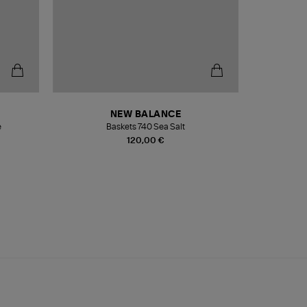
NEW BALANCE
e
Baskets 740 Sea Salt
Veste
120,00 €