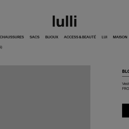
CHAUSSURES
SACS
BIJOUX
ACCESS & BEAUTÉ
LUI
MAISON
6)
BL
Ve
Vest
Fro
FRO
515
M
Noi
(B
FR