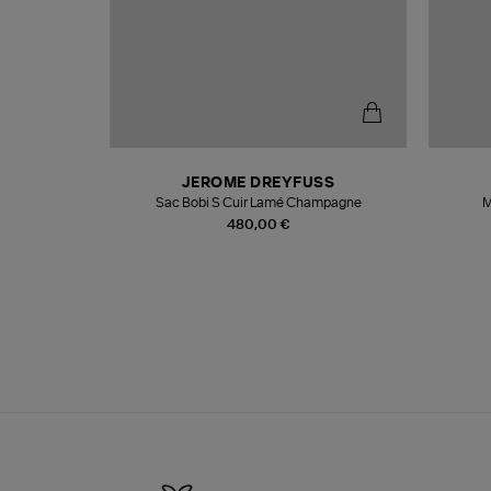
N
JEROME DREYFUSS
te
Sac Bobi S Cuir Lamé Champagne
M
480,00 €