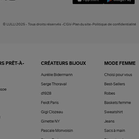
© LULLI 2025 - Tous droits réservés -CGV-Plan du site-Politique de confidentialité
S PRÊT-À-
CRÉATEURS BIJOUX
MODE FEMME
Aurélie Bidermann
Choisi pour vous
Serge Thoraval
Best-Sellers
soe
d1928
Robes
Feidt Paris
Baskets femme
Gigi Clozeau
Sweatshirt
d
Ginette NY
Jeans
Pascale Monvoisin
Sacs à main