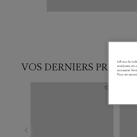
lulli-sur-la-t
VOS DERNIERS PRODUI
analyses, en 
accepter l’en
Pour en savoir