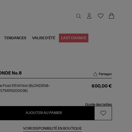
TENDANCES
VALISE D'ÉTÉ
LAST CHANCE
ONDE No.8
Partager
ste
e Frost 515 M Noir (BLONDEN8-
600,00 €
st
STM515200036)
r
Guide des tailles
LONDEN8-
OSTM515200036)
AJOUTER AU PANIER
VOIR DISPONIBILITÉ EN BOUTIQUE