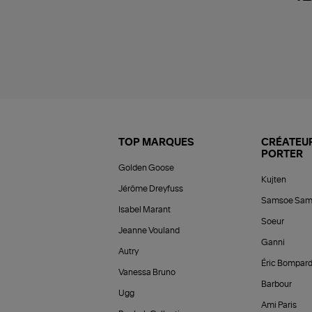
TOP MARQUES
CRÉATEUR
PORTER
Golden Goose
Kujten
Jérôme Dreyfuss
Samsoe Sam
Isabel Marant
Soeur
Jeanne Vouland
Ganni
Autry
Éric Bompar
Vanessa Bruno
Barbour
Ugg
Ami Paris