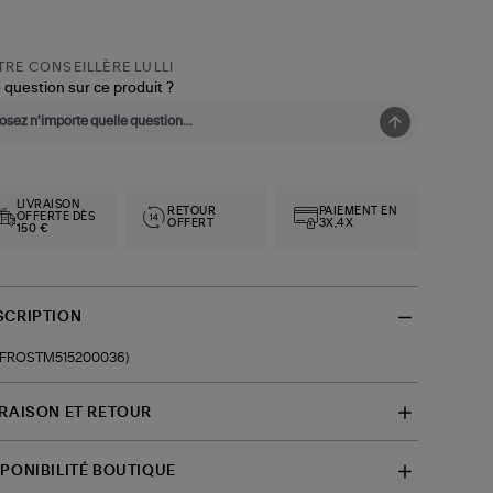
RE CONSEILLÈRE LULLI
 question sur ce produit ?
LIVRAISON
RETOUR
PAIEMENT EN
OFFERTE DÈS
OFFERT
3X,4X
150 €
SCRIPTION
f-FROSTM515200036)
VRAISON ET RETOUR
SPONIBILITÉ BOUTIQUE