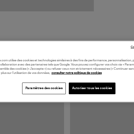
Co
oile.com utilise des cookies et technologies similaires à des fins de performance, personnalisation, p
TS VUS
collaboration avec des partenaires tels que Google. Vous pouvez configurer vos choix via « Param
semble des cookies (« J’accepte ») ou refuser ceux non strictement nécessaires (« Continuer san
 plus sur l’utilisation de vos données,
consulter notre politique de cookies
Paramètres des cookies
Autoriser tous les cookies