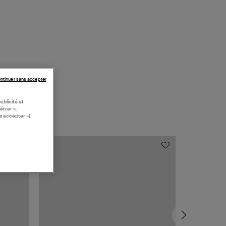
ntinuer sans accepter
ublicité et
étrer »,
s accepter »).