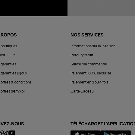
PROPOS
NOS SERVICES
 boutiques
Informations sur la livraison
est Lulli ?
Retour gratuit
 garanties
Suivre ma commande
 garanties Bijoux
Paiement 100% sécurisé
 offres & conditions
Paiement en 3 ou 4 fois
offres d'emploi
Carte Cadeau
IVEZ-NOUS
TÉLÉCHARGEZ L'APPLICATIO