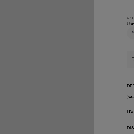
VOT
Une
DE
(re
LI
DI