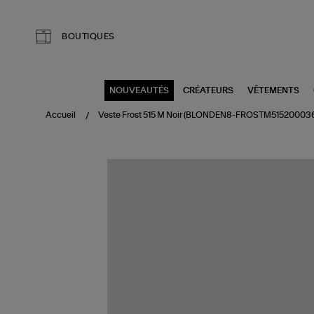
Aller au contenu principal
BOUTIQUES
NOUVEAUTÉS
CRÉATEURS
VÊTEMENTS
Accueil
Veste Frost 515 M Noir (BLONDEN8-FROSTM51520003