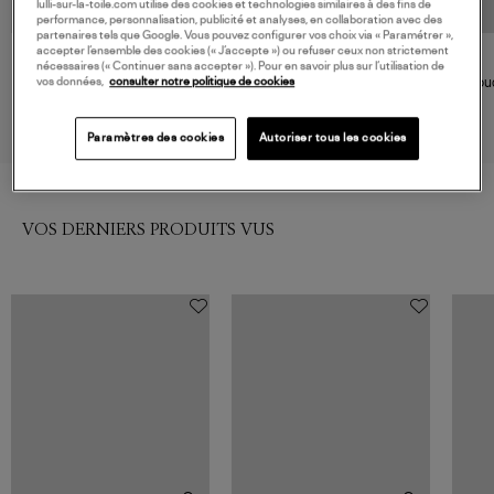
lulli-sur-la-toile.com utilise des cookies et technologies similaires à des fins de
performance, personnalisation, publicité et analyses, en collaboration avec des
partenaires tels que Google. Vous pouvez configurer vos choix via « Paramétrer »,
accepter l’ensemble des cookies (« J’accepte ») ou refuser ceux non strictement
BLONDE NO.8
PYRENEX
nécessaires (« Continuer sans accepter »). Pour en savoir plus sur l’utilisation de
Veste Snow 515 Salbei
Doudoune Sten Deep Khaki
Doud
vos données,
consulter notre politique de cookies
500,00 €
530,00 €
Paramètres des cookies
Autoriser tous les cookies
VOS DERNIERS PRODUITS VUS