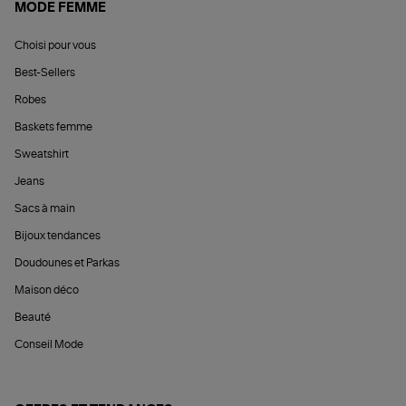
MODE FEMME
Choisi pour vous
Best-Sellers
Robes
Baskets femme
Sweatshirt
Jeans
Sacs à main
Bijoux tendances
Doudounes et Parkas
Maison déco
Beauté
Conseil Mode