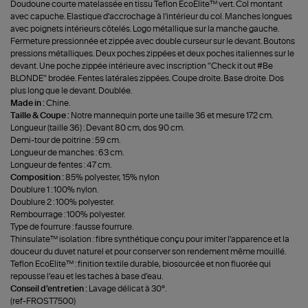
Doudoune courte matelassée en tissu Teflon EcoElite™ vert. Col montant
avec capuche. Elastique d'accrochage à l'intérieur du col. Manches longues
avec poignets intérieurs côtelés. Logo métallique sur la manche gauche.
Fermeture pressionnée et zippée avec double curseur sur le devant. Boutons
pressions métalliques. Deux poches zippées et deux poches italiennes sur le
devant. Une poche zippée intérieure avec inscription "Check it out #Be
BLONDE" brodée. Fentes latérales zippées. Coupe droite. Base droite. Dos
plus long que le devant. Doublée.
Made in :
Chine.
Taille & Coupe :
Notre mannequin porte une taille 36 et mesure 172 cm.
Longueur (taille 36) : Devant 80 cm, dos 90 cm.
Demi-tour de poitrine : 59 cm.
Longueur de manches : 63 cm.
Longueur de fentes : 47 cm.
Composition :
85% polyester, 15% nylon
Doublure 1 : 100% nylon.
Doublure 2 : 100% polyester.
Rembourrage : 100% polyester.
Type de fourrure : fausse fourrure.
Thinsulate™ isolation : fibre synthétique conçu pour imiter l'apparence et la
douceur du duvet naturel et pour conserver son rendement même mouillé.
Teflon EcoElite™ : finition textile durable, biosourcée et non fluorée qui
repousse l’eau et les taches à base d’eau.
Conseil d'entretien :
Lavage délicat à 30°.
(ref-FROST7500)