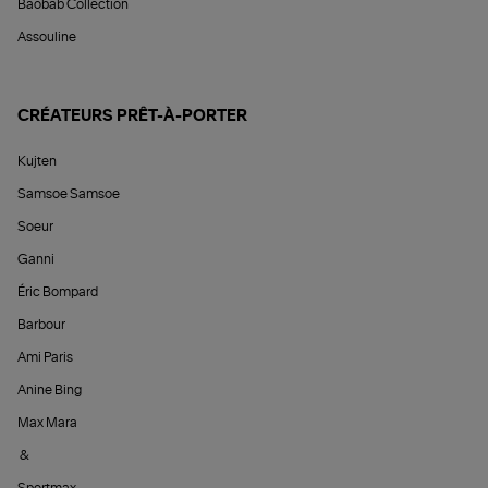
Baobab Collection
Assouline
CRÉATEURS PRÊT-À-PORTER
Kujten
Samsoe Samsoe
Soeur
Ganni
Éric Bompard
Barbour
Ami Paris
Anine Bing
Max Mara
&