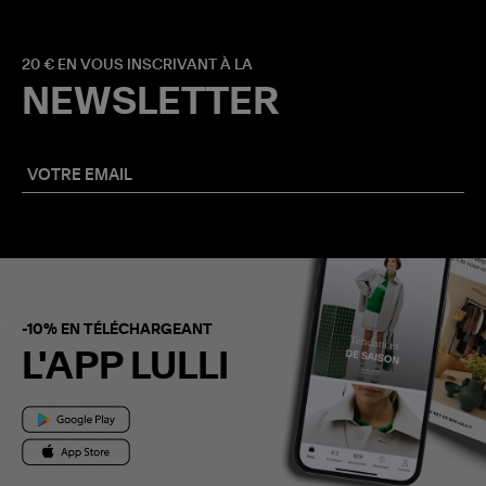
20 € EN VOUS INSCRIVANT À LA
NEWSLETTER
-10% EN TÉLÉCHARGEANT
L'APP LULLI