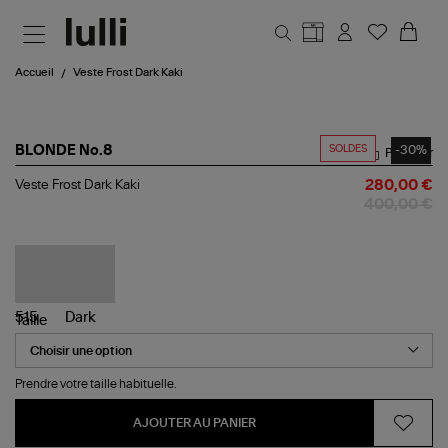
Aller au contenu principal
Accueil
Veste Frost Dark Kaki
SOLDES
-30%
BLONDE No.8
Partager
Veste
Veste Frost Dark Kaki
280,00 €
Frost
400,00 €
Dark
Kaki
Taille
Prendre votre taille habituelle.
AJOUTER AU PANIER