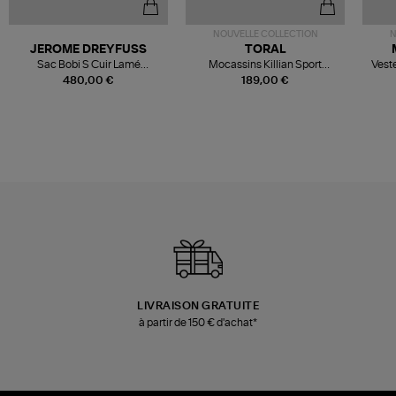
NOUVELLE COLLECTION
N
JEROME DREYFUSS
TORAL
Sac Bobi S Cuir Lamé
Mocassins Killian Sport
Veste
Champagne
Mousse
480,00 €
189,00 €
LIVRAISON GRATUITE
à partir de 150 € d'achat*