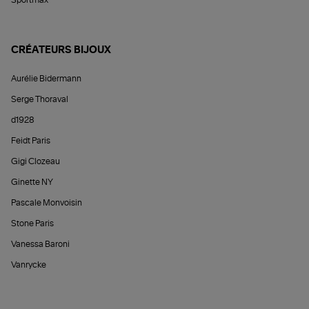
Sportmax
CRÉATEURS BIJOUX
Aurélie Bidermann
Serge Thoraval
d1928
Feidt Paris
Gigi Clozeau
Ginette NY
Pascale Monvoisin
Stone Paris
Vanessa Baroni
Vanrycke