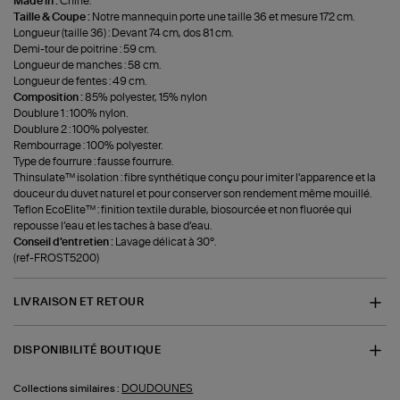
Made in :
Chine.
Taille & Coupe :
Notre mannequin porte une taille 36 et mesure 172 cm.
Longueur (taille 36) : Devant 74 cm, dos 81 cm.
Demi-tour de poitrine : 59 cm.
Longueur de manches : 58 cm.
Longueur de fentes : 49 cm.
Composition :
85% polyester, 15% nylon
Doublure 1 : 100% nylon.
Doublure 2 : 100% polyester.
Rembourrage : 100% polyester.
Type de fourrure : fausse fourrure.
Thinsulate™ isolation : fibre synthétique conçu pour imiter l'apparence et la
douceur du duvet naturel et pour conserver son rendement même mouillé.
Teflon EcoElite™ : finition textile durable, biosourcée et non fluorée qui
repousse l’eau et les taches à base d’eau.
Conseil d'entretien :
Lavage délicat à 30°.
(ref-FROST5200)
LIVRAISON ET RETOUR
DISPONIBILITÉ BOUTIQUE
DOUDOUNES
Collections similaires :