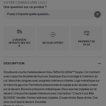
VOTRE CONSEILLÈRE LULLI
Une question sur ce produit ?
LIVRAISON
PAIEMENT EN
OFFERTE DÈS 150
RETOUR OFFERT
3X,4X
€
DESCRIPTION
Doudoune courte matelassée en tissu Teflon EcoElite™ taupe. Col montant
avec capuche doublée de fourrure. Elastique d'accrochage à l'intérieur du
col. Manches longues avec poignets intérieurs côtelés. Logo métallique sur
la manche gauche. Fermeture pressionnée et zippée avec double curseur
sur le devant. Boutons pressions métalliques. Deux poches zippées sur le
devant. Une poche zippée intérieure avec inscription "Check it out #Be
BLONDE" brodée. Fentes latérales zippées. Coupe droite. Base droite. Dos
plus court que le devant. Doublée.