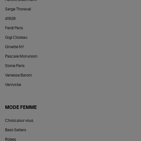
Serge Thoraval
d1928
Feidt Paris
Gigi Clozeau
Ginette NY
Pascale Monvoisin
Stone Paris
Vanessa Baroni
Vanrycke
MODE FEMME
Choisi pour vous
Best-Sellers
Robes