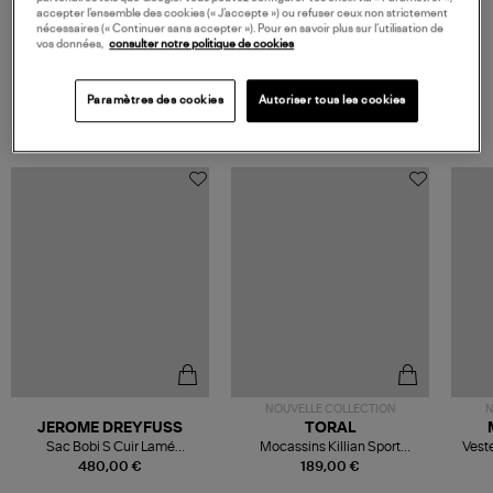
accepter l’ensemble des cookies (« J’accepte ») ou refuser ceux non strictement
nécessaires (« Continuer sans accepter »). Pour en savoir plus sur l’utilisation de
vos données,
consulter notre politique de cookies
VOS DERNIERS PRODUITS VUS
Paramètres des cookies
Autoriser tous les cookies
NOUVELLE COLLECTION
N
JEROME DREYFUSS
TORAL
Sac Bobi S Cuir Lamé
Mocassins Killian Sport
Veste
Champagne
Mousse
480,00 €
189,00 €