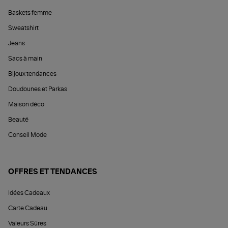
Baskets femme
Sweatshirt
Jeans
Sacs à main
Bijoux tendances
Doudounes et Parkas
Maison déco
Beauté
Conseil Mode
OFFRES ET TENDANCES
Idées Cadeaux
Carte Cadeau
Valeurs Sûres