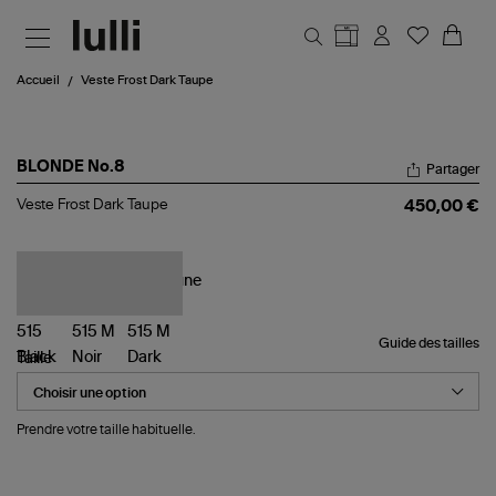
Aller au contenu principal
Accueil
Veste Frost Dark Taupe
BLONDE No.8
Partager
Veste
Veste Frost Dark Taupe
450,00 €
Frost
Dark
Taupe
Guide des tailles
Taille
Prendre votre taille habituelle.