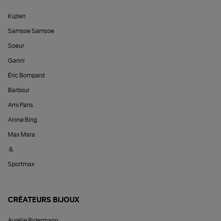
Kujten
Samsoe Samsoe
Soeur
Ganni
Éric Bompard
Barbour
Ami Paris
Anine Bing
Max Mara
&
Sportmax
CRÉATEURS BIJOUX
Aurélie Bidermann