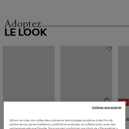
Adoptez
LE LOOK
-40%
Continuer sans accepter
SOEUR
Sac Bellissima Maxi Moka
Jogg
lulli-sur-la-toile.com utilise des cookies et technologies similaires à des fins de
425,00 €
performance, personnalisation, publicité et analyses, en collaboration avec des
partenaires tels que Google. Vous pouvez configurer vos choix via « Paramétrer »,