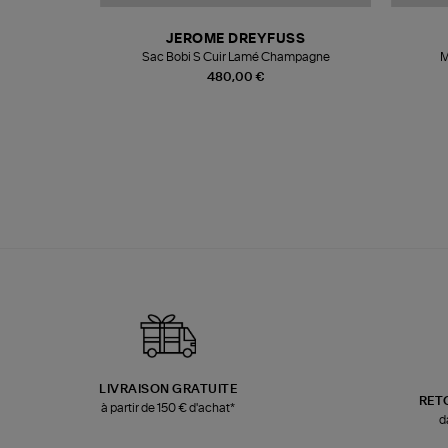
N
JEROME DREYFUSS
te
Sac Bobi S Cuir Lamé Champagne
M
480,00 €
LIVRAISON GRATUITE
RET
à partir de 150 € d'achat*
d