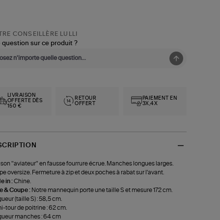
RE CONSEILLÈRE LULLI
 question sur ce produit ?
LIVRAISON
RETOUR
PAIEMENT EN
OFFERTE DÈS
OFFERT
3X,4X
150 €
SCRIPTION
son "aviateur" en fausse fourrure écrue. Manches longues larges.
e oversize. Fermeture à zip et deux poches à rabat sur l'avant.
 in :
Chine.
le & Coupe :
Notre mannequin porte une taille S et mesure 172 cm.
ueur (taille S) : 58,5 cm.
-tour de poitrine : 62 cm.
gueur manches : 64 cm