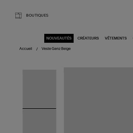
Aller au contenu principal
BOUTIQUES
NOUVEAUTÉS
CRÉATEURS
VÊTEMENTS
Accueil
Veste Genz Beige