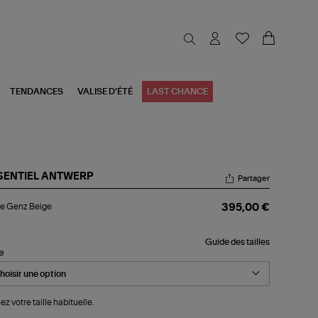
TENDANCES
VALISE D'ÉTÉ
LAST CHANCE
SENTIEL ANTWERP
Partager
ste
e Genz Beige
395,00 €
nz
ige
Guide des tailles
le
ez votre taille habituelle.