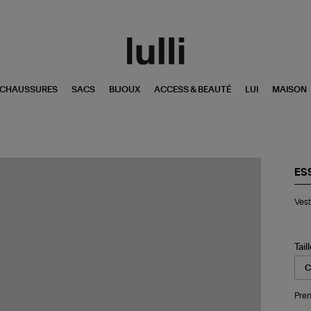
CHAUSSURES
SACS
BIJOUX
ACCESS & BEAUTÉ
LUI
MAISON
ES
Ve
Vest
Ge
Be
Tail
Pren