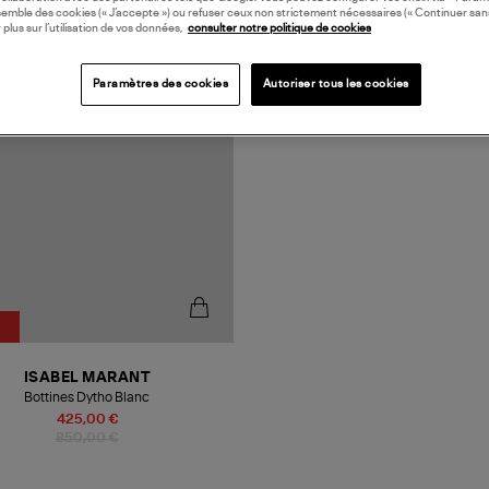
semble des cookies (« J’accepte ») ou refuser ceux non strictement nécessaires (« Continuer san
N EUROPE
 plus sur l’utilisation de vos données,
consulter notre politique de cookies
Paramètres des cookies
Autoriser tous les cookies
ISABEL MARANT
Bottines Dytho Blanc
425,00 €
850,00 €