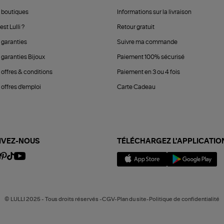
 boutiques
Informations sur la livraison
est Lulli ?
Retour gratuit
 garanties
Suivre ma commande
 garanties Bijoux
Paiement 100% sécurisé
 offres & conditions
Paiement en 3 ou 4 fois
offres d'emploi
Carte Cadeau
IVEZ-NOUS
TÉLÉCHARGEZ L'APPLICATIO
© LULLI 2025 - Tous droits réservés -CGV-Plan du site-Politique de confidentialité