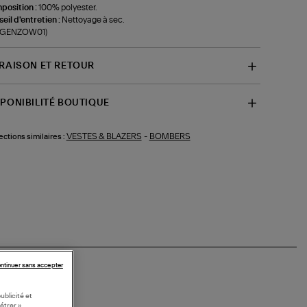
position :
100% polyester.
eil d'entretien :
Nettoyage à sec.
f-GENZOW01)
VRAISON ET RETOUR
SPONIBILITÉ BOUTIQUE
VESTES & BLAZERS
-
BOMBERS
ections similaires :
ntinuer sans accepter
ublicité et
étrer »,