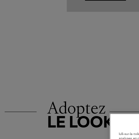
Adoptez
LE LOOK
lulli-sur-la-t
analyses, en 