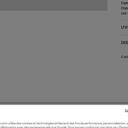
Com
Cons
(re
LI
DI
Coll
Co
oile.com utilise des cookies et technologies similaires à des fins de performance, personnalisation, p
collaboration avec des partenaires tels que Google. Vous pouvez configurer vos choix via « Param