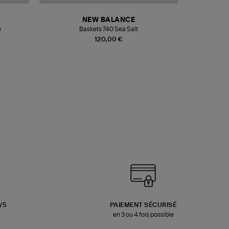
NEW BALANCE
e
Baskets 740 Sea Salt
Veste
120,00 €
3/5
PAIEMENT SÉCURISÉ
en 3 ou 4 fois possible