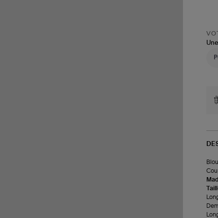
VOT
Une
DE
Blou
Coup
Made
Tail
Long
Demi
Lon