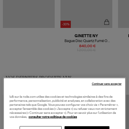
-30%
GINETTE NY
Bague Disc Quartz Fumé Or
Rose
840,00 €
1 200,00 €
VOS DERNIERS PRODUITS VUS
Continuer sans accepter
lulli-sur-la-toile.com utilise des cookies et technologies similaires à des fins de
performance, personnalisation, publicité et analyses, en collaboration avec des
partenaires tels que Google. Vous pouvez configurer vos choix via « Paramétrer »,
accepter l’ensemble des cookies (« J’accepte ») ou refuser ceux non strictement
nécessaires (« Continuer sans accepter »). Pour en savoir plus sur l’utilisation de
vos données,
consulter notre politique de cookies