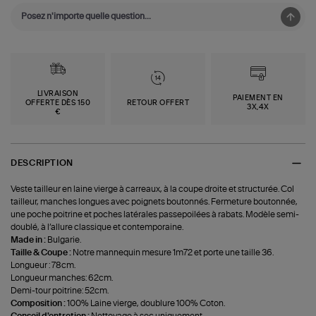
LIVRAISON
PAIEMENT EN
OFFERTE DÈS 150
RETOUR OFFERT
3X,4X
€
DESCRIPTION
Veste tailleur en laine vierge à carreaux, à la coupe droite et structurée. Col
tailleur, manches longues avec poignets boutonnés. Fermeture boutonnée,
une poche poitrine et poches latérales passepoilées à rabats. Modèle semi-
doublé, à l’allure classique et contemporaine.
Made in :
Bulgarie.
Taille & Coupe :
Notre mannequin mesure 1m72 et porte une taille 36.
Longueur : 78cm.
Longueur manches: 62cm.
Demi-tour poitrine: 52cm.
Composition :
100% Laine vierge, doublure 100% Coton.
Conseil d'entretien :
Nettoyage à sec uniquement.