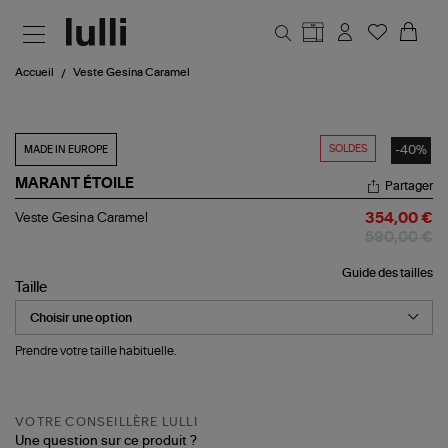
Aller au contenu principal
Accueil
Veste Gesina Caramel
SOLDES
-40%
MADE IN EUROPE
MARANT ÉTOILE
Partager
Veste
Veste Gesina Caramel
354,00 €
Gesina
590,00 €
Caramel
Guide des tailles
Taille
Prendre votre taille habituelle.
VOTRE CONSEILLÈRE LULLI
Une question sur ce produit ?