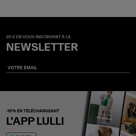
20 € EN VOUS INSCRIVANT À LA
NEWSLETTER
-10% EN TÉLÉCHARGEANT
L'APP LULLI