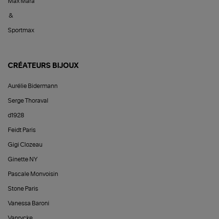
Max Mara
&
Sportmax
CRÉATEURS BIJOUX
Aurélie Bidermann
Serge Thoraval
d1928
Feidt Paris
Gigi Clozeau
Ginette NY
Pascale Monvoisin
Stone Paris
Vanessa Baroni
Vanrycke