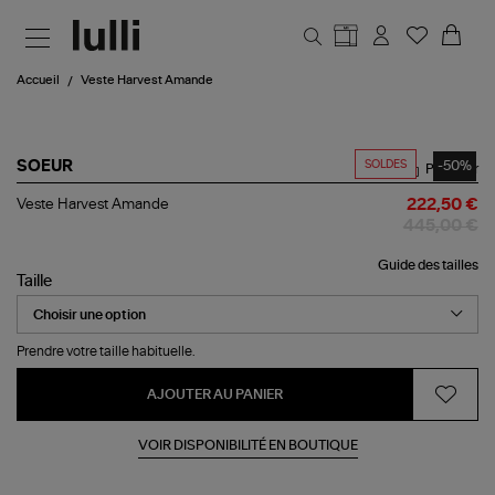
Aller au contenu principal
Accueil
Veste Harvest Amande
SOLDES
-50%
SOEUR
Partager
Veste
Veste Harvest Amande
222,50 €
Harvest
445,00 €
Amande
Guide des tailles
Taille
Prendre votre taille habituelle.
AJOUTER AU PANIER
VOIR DISPONIBILITÉ EN BOUTIQUE