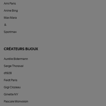
Ami Paris
Anine Bing
Max Mara
&
Sportmax
CRÉATEURS BIJOUX
Aurélie Bidermann
Serge Thoraval
d1928
Feidt Paris
Gigi Clozeau
Ginette NY
Pascale Monvoisin