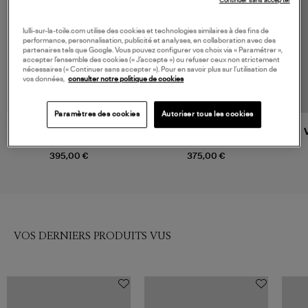
Continuer sans accepter
lulli-sur-la-toile.com utilise des cookies et technologies similaires à des fins de
performance, personnalisation, publicité et analyses, en collaboration avec des
partenaires tels que Google. Vous pouvez configurer vos choix via « Paramétrer »,
accepter l’ensemble des cookies (« J’accepte ») ou refuser ceux non strictement
nécessaires (« Continuer sans accepter »). Pour en savoir plus sur l’utilisation de
vos données,
consulter notre politique de cookies
Paramètres des cookies
Autoriser tous les cookies
VANESSA BRUNO
VANESSA BRUNO
Veste Marc Gris Chine
Veste Tilia Noir
395,00 €
375,00 €
VOS DERNIERS PRODUITS VUS