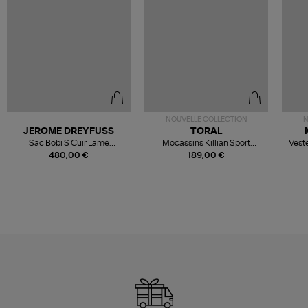
NOUVELLE COLLECTION
N
JEROME DREYFUSS
TORAL
Sac Bobi S Cuir Lamé
Mocassins Killian Sport
Veste
Champagne
Mousse
480,00 €
189,00 €