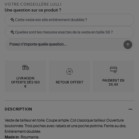
VOTRE CONSEILLÈRE LULLI
Une question sur ce produit ?
Cette veste est-elle entièrement doublée ?
Quelles sont les mesures exactes de la veste en taille 36 ?
LIVRAISON
PAIEMENT EN
OFFERTE DÈS 150
RETOUR OFFERT
3X,4X
€
DESCRIPTION
Veste de tailleur en toile. Coupe ample. Col classique tailleur. Ouverture
boutonnée. Trois poches avec rabats et une poche poitrine. Fente au dos.
Entièrement doublée.
Made in :
Roumanie.