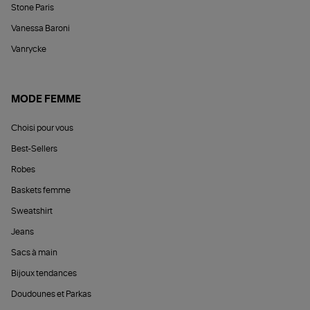
Stone Paris
Vanessa Baroni
Vanrycke
MODE FEMME
Choisi pour vous
Best-Sellers
Robes
Baskets femme
Sweatshirt
Jeans
Sacs à main
Bijoux tendances
Doudounes et Parkas