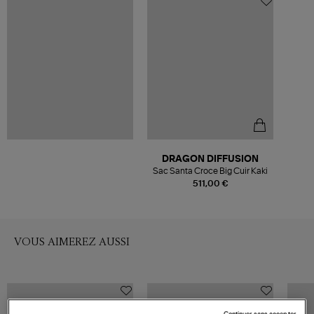
DRAGON DIFFUSION
Sac Santa Croce Big Cuir Kaki
511,00 €
VOUS AIMEREZ AUSSI