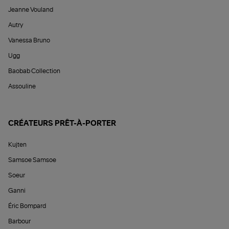
Jeanne Vouland
Autry
Vanessa Bruno
Ugg
Baobab Collection
Assouline
CRÉATEURS PRÊT-À-PORTER
Kujten
Samsoe Samsoe
Soeur
Ganni
Éric Bompard
Barbour