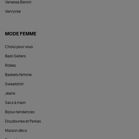
Vanessa Baroni
Vanrycke
MODE FEMME
Choisi pour vous
Best-Sellers
Robes
Baskets femme
Sweatshirt
Jeans
Sacs à main
Bijoux tendances
Doudounes et Parkas
Maison déco