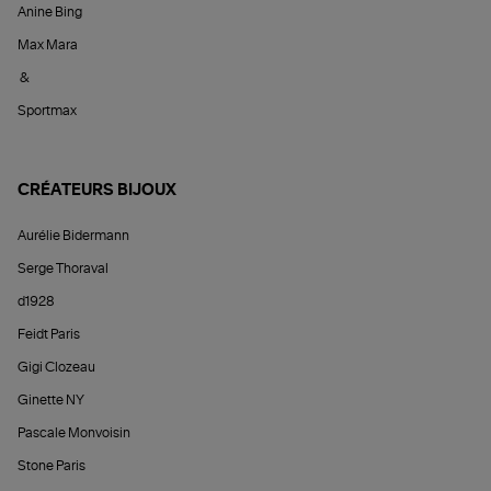
Anine Bing
Max Mara
&
Sportmax
CRÉATEURS BIJOUX
Aurélie Bidermann
Serge Thoraval
d1928
Feidt Paris
Gigi Clozeau
Ginette NY
Pascale Monvoisin
Stone Paris