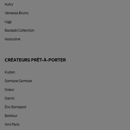
Autry
Vanessa Bruno
Ugg
Baobab Collection
Assouline
CRÉATEURS PRÊT-À-PORTER
Kujten
Samsoe Samsoe
Soeur
Ganni
Éric Bompard
Barbour
Ami Paris