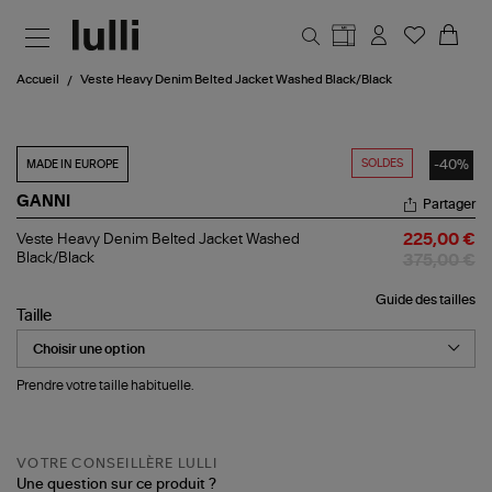
Aller au contenu principal
Accueil
Veste Heavy Denim Belted Jacket Washed Black/Black
SOLDES
-40%
MADE IN EUROPE
GANNI
Partager
Veste
Veste Heavy Denim Belted Jacket Washed
225,00 €
Heavy
Black/Black
375,00 €
Denim
Belted
Guide des tailles
Jacket
Taille
Washed
Black/Black
Prendre votre taille habituelle.
VOTRE CONSEILLÈRE LULLI
Une question sur ce produit ?