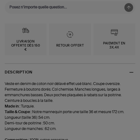
LIVRAISON
PAIEMENT EN
OFFERTE DÈS 150
RETOUR OFFERT
3X,4X
€
DESCRIPTION
Veste en denim de coton noir délavé effet usé blanc. Coupe oversize.
Fermeture à boutons dorés. Col chemise. Manches longues, larges à
emmanchures basses. Deux poches plaquées à rabats sur la poitrine.
Ceinture à boucles à la taille.
Made in :
Turquie.
Taille & Coupe :
Notre mannequin porte une taille 36 et mesure 172 cm.
Longueur (taille 36) :54 cm.
Demi-tour de poitrine : 50 cm.
Longueur de manches : 62 cm.
Composition :
100% coton organique.