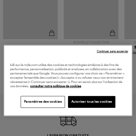
NOUVELLE COLLECTION
N
JEROME DREYFUSS
TORAL
Continuer sans accepter
Sac Bobi S Cuir Lamé
Mocassins Killian Sport
Veste
Champagne
Mousse
480,00 €
189,00 €
lulli-sur-la-toile.com utilise des cookies et technologies similaires à des fins de
performance, personnalisation, publicité et analyses, en collaboration avec des
partenaires tels que Google. Vous pouvez configurer vos choix via « Paramétrer »,
accepter l’ensemble des cookies (« J’accepte ») ou refuser ceux non strictement
nécessaires (« Continuer sans accepter »). Pour en savoir plus sur l’utilisation de
vos données,
consulter notre politique de cookies
Paramètres des cookies
Autoriser tous les cookies
LIVRAISON GRATUITE