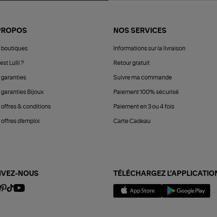
PROPOS
NOS SERVICES
 boutiques
Informations sur la livraison
est Lulli ?
Retour gratuit
 garanties
Suivre ma commande
 garanties Bijoux
Paiement 100% sécurisé
 offres & conditions
Paiement en 3 ou 4 fois
offres d'emploi
Carte Cadeau
IVEZ-NOUS
TÉLÉCHARGEZ L'APPLICATIO