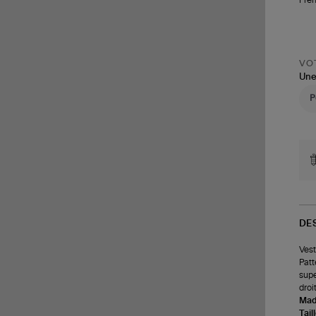
VOT
Une
DE
Vest
Patt
supe
droit
Made
Tail