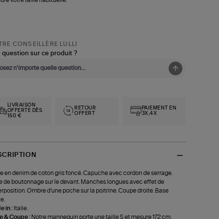
RE CONSEILLÈRE LULLI
 question sur ce produit ?
LIVRAISON
RETOUR
PAIEMENT EN
OFFERTE DÈS
OFFERT
3X,4X
150 €
SCRIPTION
e en denim de coton gris foncé. Capuche avec cordon de serrage.
e de boutonnage sur le devant. Manches longues avec effet de
rposition. Ombre d'une poche sur la poitrine. Coupe droite. Base
e.
 in :
Italie.
le & Coupe :
Notre mannequin porte une taille S et mesure 172 cm.