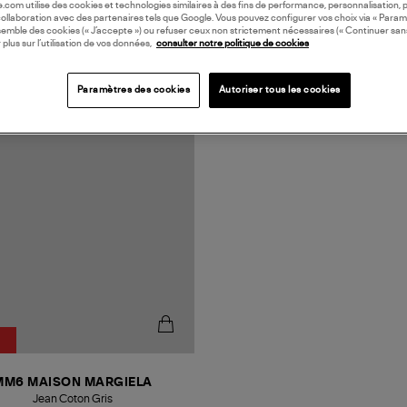
oile.com utilise des cookies et technologies similaires à des fins de performance, personnalisation, p
collaboration avec des partenaires tels que Google. Vous pouvez configurer vos choix via « Param
semble des cookies (« J’accepte ») ou refuser ceux non strictement nécessaires (« Continuer san
 plus sur l’utilisation de vos données,
consulter notre politique de cookies
Paramètres des cookies
Autoriser tous les cookies
N EUROPE
MM6 MAISON MARGIELA
Jean Coton Gris