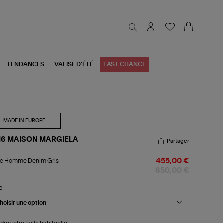
TENDANCES
VALISE D'ÉTÉ
LAST CHANCE
MADE IN EUROPE
6 MAISON MARGIELA
Partager
ste
te Homme Denim Gris
455,00 €
mme
nim
650,00 €
s
le
dre votre taille habituelle.