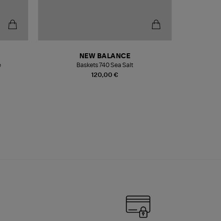
NEW BALANCE
e
Baskets 740 Sea Salt
Veste
120,00 €