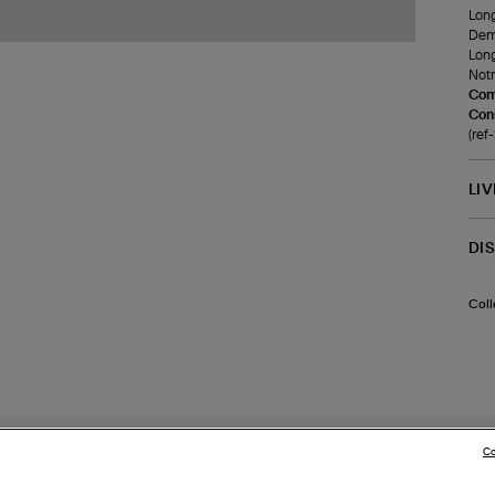
Long
Demi
Long
Notr
Com
Cons
(re
LI
DI
Coll
Co