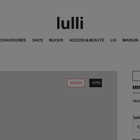
CHAUSSURES
SACS
BIJOUX
ACCESS & BEAUTÉ
LUI
MAISON
-30%
SOLDES
MM
Ve
Ves
Ho
De
Gri
Tail
Pren