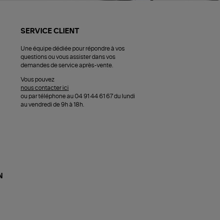
SERVICE CLIENT
Une équipe dédiée pour répondre à vos
questions ou vous assister dans vos
demandes de service après-vente.
Vous pouvez
nous contacter ici
ou par téléphone au 04 91 44 61 67 du lundi
au vendredi de 9h à 18h.
N