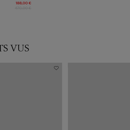
188,00 €
470,00 €
TS VUS