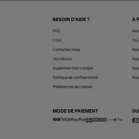
BESOIN D'AIDE ?
À 
FAQ
Nos
CGV
Qui 
Contactez-nous
Nos
Vos retours
Nos
Supprimer mon compte
Nos
Politique de confidentialité
Nos 
Préférences de cookies
MODE DE PAIEMENT
SU