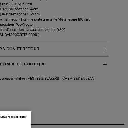
ueur (taille S) : 73 cm.
-tour de poitrine : 54 cm.
ueur de manches : 63 cm.
e mannequin homme porte une taille M et mesure 190 cm.
position :
100% coton.
eil d'entretien :
Lavage en machine à 30°.
f-SH0AM0003STZ123961)
VRAISON ET RETOUR
SPONIBILITÉ BOUTIQUE
VESTES & BLAZERS
-
CHEMISES EN JEAN
ections similaires :
ntinuer sans accepter