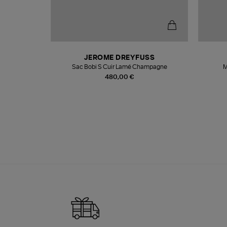
N
JEROME DREYFUSS
te
Sac Bobi S Cuir Lamé Champagne
M
480,00 €