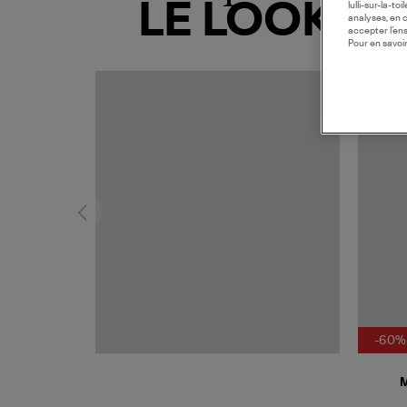
LE LOOK
lulli-sur-la-t
analyses, en 
accepter l’en
Pour en savoir
MADE I
-60%