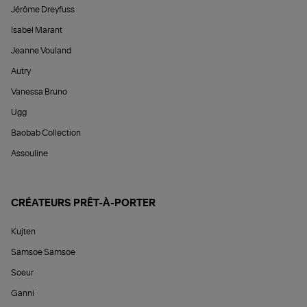
Jérôme Dreyfuss
Isabel Marant
Jeanne Vouland
Autry
Vanessa Bruno
Ugg
Baobab Collection
Assouline
CRÉATEURS PRÊT-À-PORTER
Kujten
Samsoe Samsoe
Soeur
Ganni