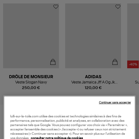
-40%
DRÔLE DE MONSIEUR
ADIDAS
Veste Slogan Navy
Veste Jamaica Jff A Og Jk
Su
Black
250,00 €
120,00 €
Continuer sans accepter
lulli-sur-la-toile.com utilise des cookies et technologies similaires à des fins de
performance, personnalisation, publicité et analyses, en collaboration avec des
VOS DERNIERS PRODUITS VUS
partenaires tels que Google. Vous pouvez configurer vos choix via « Paramétrer »,
accepter l’ensemble des cookies (« J’accepte ») ou refuser ceux non strictement
nécessaires (« Continuer sans accepter »). Pour en savoir plus sur l’utilisation de
vos données,
consulter notre politique de cookies