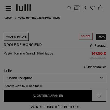
Aller au contenu principal
Accueil
Veste Homme Grand Hôtel Taupe
SOLDES
-50%
MADE IN EUROPE
DRÔLE DE MONSIEUR
Partager
Veste
Veste Homme Grand Hôtel Taupe
147,50 €
Homme
295,00 €
Grand
Hôtel
Guide des tailles
Taupe
Taille
Prendre votre taille habituelle.
AJOUTER AU PANIER
VOIR DISPONIBILITÉ EN BOUTIQUE