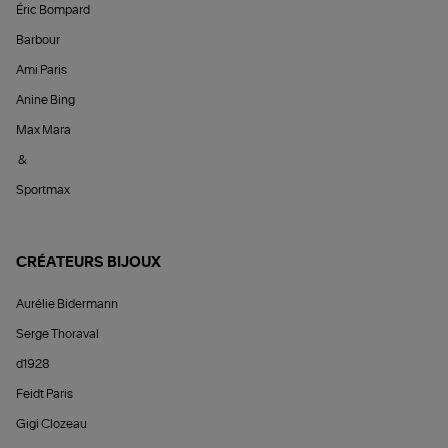
Éric Bompard
Barbour
Ami Paris
Anine Bing
Max Mara
&
Sportmax
CRÉATEURS BIJOUX
Aurélie Bidermann
Serge Thoraval
d1928
Feidt Paris
Gigi Clozeau