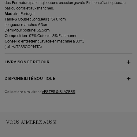
dos. Fermeture par cinq boutons pression gravés. Finitions élastiquées au
bas du corps et aux manches.
Made in :
Portugal.
Taille & Coupe :
Longueur (T.S): 67cm.
Longueur manches: 63cm.
Demi-tour poitrine: 62.5cm
Composition :
97% Coton et 3% Élasthanne.
Conseil d'entretien :
Lavage en machine à 30°C
(ref-HJT235CO214TA)
LIVRAISON ET RETOUR
DISPONIBILITÉ BOUTIQUE
VESTES & BLAZERS
Collections similaires :
VOUS AIMEREZ AUSSI