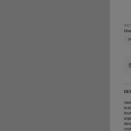
VOT
Une
DE
Vest
le d
bout
arge
deva
cout