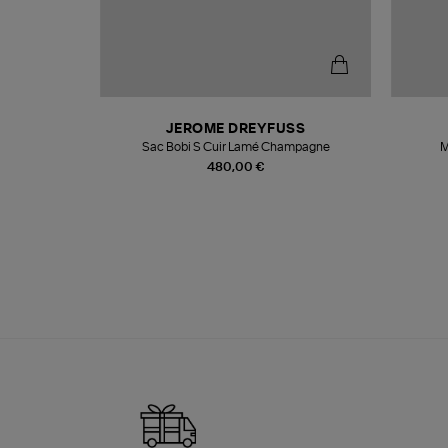
N
JEROME DREYFUSS
te
Sac Bobi S Cuir Lamé Champagne
M
480,00 €