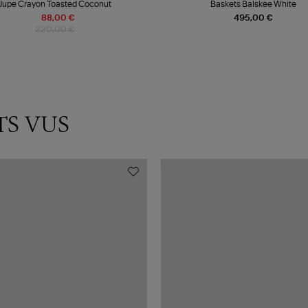
Jupe Crayon Toasted Coconut
Baskets Balskee White
88,00 €
495,00 €
220,00 €
TS VUS