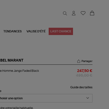
TENDANCES
VALISE D'ÉTÉ
LAST CHANCE
ABEL MARANT
Partager
ste
te Homme Jango Faded Black
247,50 €
mme
ngo
495,00 €
ded
ck
Guide des tailles
le
dre votre taille habituelle.