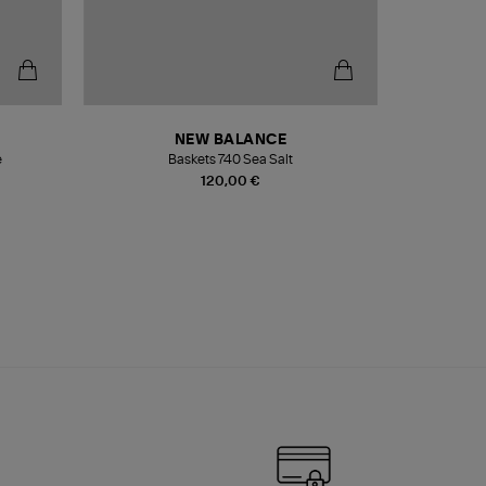
NEW BALANCE
e
Baskets 740 Sea Salt
Veste
120,00 €