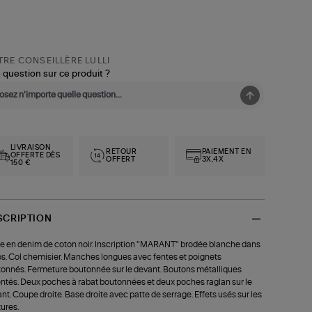
RE CONSEILLÈRE LULLI
 question sur ce produit ?
LIVRAISON
RETOUR
PAIEMENT EN
OFFERTE DÈS
OFFERT
3X,4X
150 €
SCRIPTION
e en denim de coton noir. Inscription "MARANT" brodée blanche dans
os. Col chemisier. Manches longues avec fentes et poignets
onnés. Fermeture boutonnée sur le devant. Boutons métalliques
ntés. Deux poches à rabat boutonnées et deux poches raglan sur le
nt. Coupe droite. Base droite avec patte de serrage. Effets usés sur les
ures.