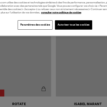
oile.com utilise des cookies et technologies similaires à des fins de performance, personnalisation, p
collaboration avec des partenaires tels que Google. Vous pouvez configurer vos choix via « Param
semble des cookies (« J’accepte ») ou refuser ceux non strictement nécessaires (« Continuer san
 plus sur l’utilisation de vos données,
consulter notre politique de cookies
Paramètres des cookies
Autoriser tous les cookies
MADE IN EUROPE
ROTATE
ISABEL MARANT