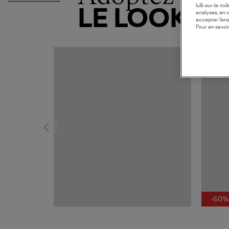
lulli-sur-la-t
LE LOOK
analyses, en 
accepter l’en
Pour en savoir
-60%