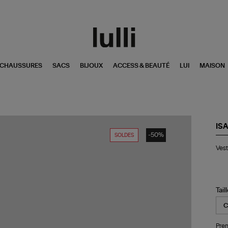
CHAUSSURES
SACS
BIJOUX
ACCESS & BEAUTÉ
LUI
MAISON
IS
-50%
SOLDES
Ve
Ves
Ho
Ja
Fa
Bla
Tail
Pren