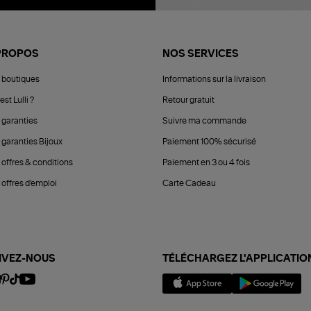
PROPOS
NOS SERVICES
 boutiques
Informations sur la livraison
est Lulli ?
Retour gratuit
 garanties
Suivre ma commande
 garanties Bijoux
Paiement 100% sécurisé
 offres & conditions
Paiement en 3 ou 4 fois
offres d'emploi
Carte Cadeau
IVEZ-NOUS
TÉLÉCHARGEZ L'APPLICATIO