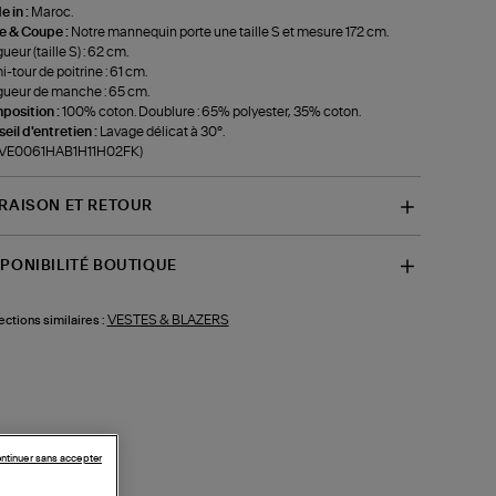
 in :
Maroc.
le & Coupe :
Notre mannequin porte une taille S et mesure 172 cm.
ueur (taille S) : 62 cm.
-tour de poitrine : 61 cm.
ueur de manche : 65 cm.
position :
100% coton. Doublure : 65% polyester, 35% coton.
eil d'entretien :
Lavage délicat à 30°.
f-VE0061HAB1H11H02FK)
VRAISON ET RETOUR
SPONIBILITÉ BOUTIQUE
VESTES & BLAZERS
ections similaires :
ntinuer sans accepter