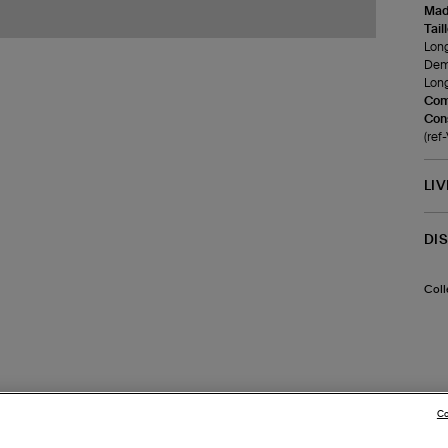
Made
Tail
Long
Demi
Long
Com
Cons
(re
LI
DI
Coll
Co