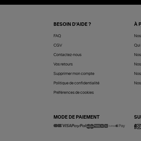
BESOIN D'AIDE ?
À 
FAQ
Nos
CGV
Qui 
Contactez-nous
Nos
Vos retours
Nos
Supprimer mon compte
Nos
Politique de confidentialité
Nos 
Préférences de cookies
MODE DE PAIEMENT
SU