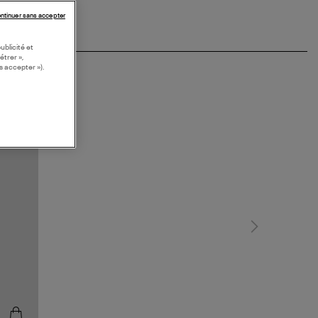
ntinuer sans accepter
ublicité et
étrer »,
s accepter »).