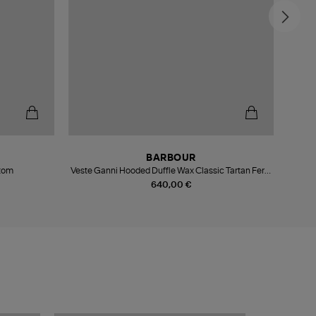
BARBOUR
ntom
Veste Ganni Hooded Duffle Wax Classic Tartan Fern,
Collaboration Barbour X Ganni
640,00 €