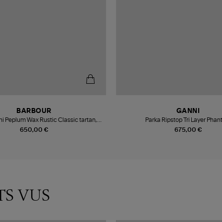
BARBOUR
GANNI
i Peplum Wax Rustic Classic tartan,
Parka Ripstop Tri Layer Pha
llaboration Barbour X Ganni
650,00 €
675,00 €
TS VUS