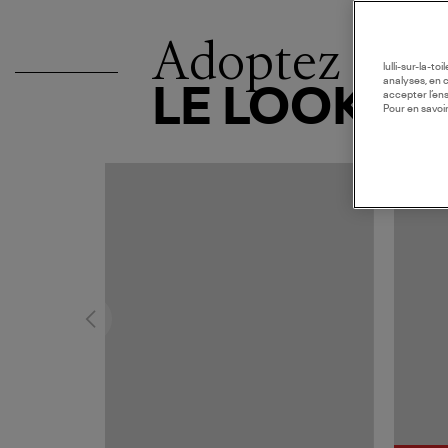
Adoptez
lulli-sur-la-t
analyses, en 
LE LOOK
accepter l’en
Pour en savoir
MADE I