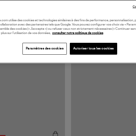
Co
oile.com utilise des cookies et technologies similaires à des fins de performance, personnalisation, p
collaboration avec des partenaires tels que Google. Vous pouvez configurer vos choix via « Param
semble des cookies (« J’accepte ») ou refuser ceux non strictement nécessaires (« Continuer san
 plus sur l’utilisation de vos données,
consulter notre politique de cookies
Paramètres des cookies
Autoriser tous les cookies
N EUROPE