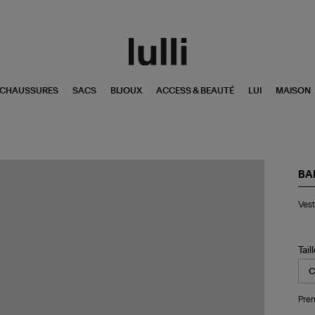
CHAUSSURES
SACS
BIJOUX
ACCESS & BEAUTÉ
LUI
MAISON
BA
Ve
Vest
Ime
Wa
Arc
Oli
Tail
Oli
Be
Pren