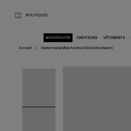
Aller au contenu principal
BOUTIQUES
NOUVEAUTÉS
CRÉATEURS
VÊTEMENTS
Accueil
Veste Imelda Wax Archive Olive Olive Beech