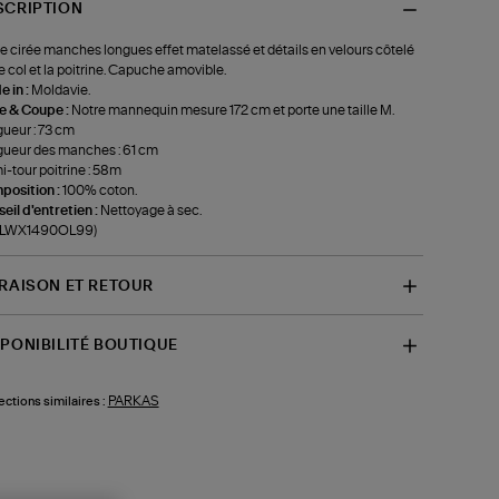
SCRIPTION
e cirée manches longues effet matelassé et détails en velours côtelé
le col et la poitrine. Capuche amovible.
 in :
Moldavie.
le & Coupe :
Notre mannequin mesure 172 cm et porte une taille M.
ueur : 73 cm
ueur des manches : 61 cm
-tour poitrine : 58m
position :
100% coton.
eil d'entretien :
Nettoyage à sec.
f-LWX1490OL99)
VRAISON ET RETOUR
SPONIBILITÉ BOUTIQUE
PARKAS
ections similaires :