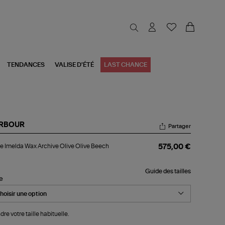
TENDANCES
VALISE D'ÉTÉ
LAST CHANCE
RBOUR
Partager
ste
e Imelda Wax Archive Olive Olive Beech
575,00 €
lda
x
hive
Guide des tailles
ve
le
ve
ech
dre votre taille habituelle.