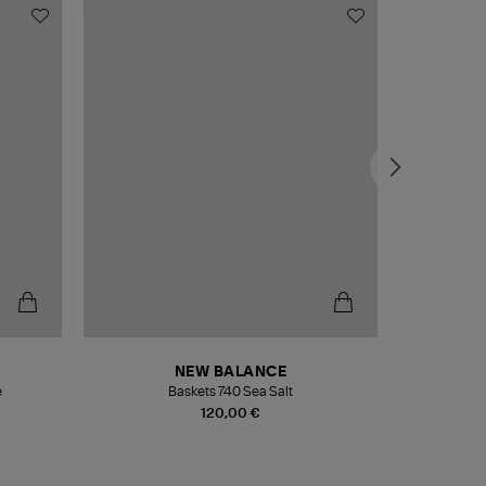
NEW BALANCE
e
Baskets 740 Sea Salt
Veste
120,00 €