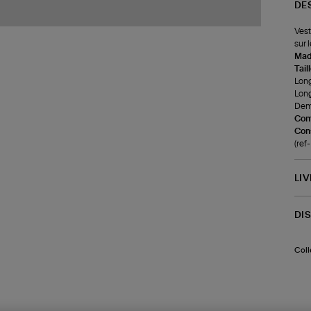
DE
Vest
sur 
Made
Tail
Long
Long
Demi
Com
Cons
(re
LI
DI
Coll