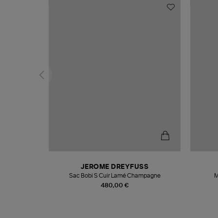
N
JEROME DREYFUSS
te
Sac Bobi S Cuir Lamé Champagne
M
480,00 €