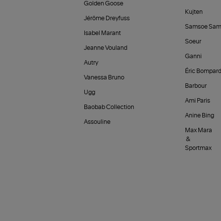
Golden Goose
Kujten
Jérôme Dreyfuss
Samsoe Sam
Isabel Marant
Soeur
Jeanne Vouland
Ganni
Autry
Éric Bompar
Vanessa Bruno
Barbour
Ugg
Ami Paris
Baobab Collection
Anine Bing
Assouline
Max Mara
&
Sportmax