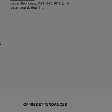
ou par téléphone au 04 91 44 61 67 du lundi
au vendredi de 9h à 18h.
N
OFFRES ET TENDANCES