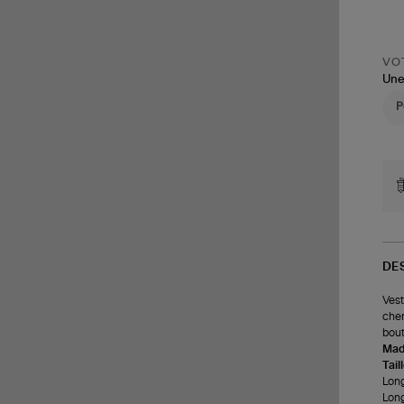
VOT
Une
DE
Vest
chem
bout
Made
Tail
Long
Long