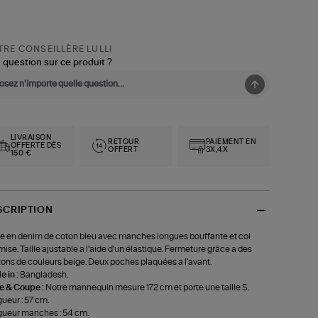
RE CONSEILLÈRE LULLI
 question sur ce produit ?
LIVRAISON
RETOUR
PAIEMENT EN
OFFERTE DÈS
OFFERT
3X,4X
150 €
SCRIPTION
e en denim de coton bleu avec manches longues bouffante et col
ise. Taille ajustable a l'aide d'un élastique. Fermeture grâce a des
ons de couleurs beige. Deux poches plaquées a l'avant.
 in :
Bangladesh.
le & Coupe :
Notre mannequin mesure 172 cm et porte une taille S.
ueur : 57 cm.
ueur manches : 54 cm.