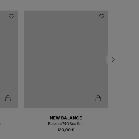
NEW BALANCE
e
Baskets 740 Sea Salt
Veste
120,00 €