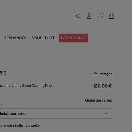
TENDANCES
VALISE D'ÉTÉ
LAST CHANCE
I'S
Partager
ste
e Janis Utility Good Country Days
120,00 €
is
ity
od
Guide des tailles
untry
le
ys
dre votre taille habituelle.