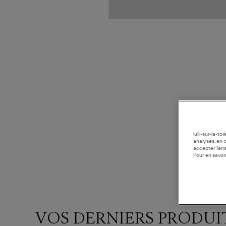
lulli-sur-la-t
analyses, en 
accepter l’en
Pour en savoir
VOS DERNIERS PRODUI