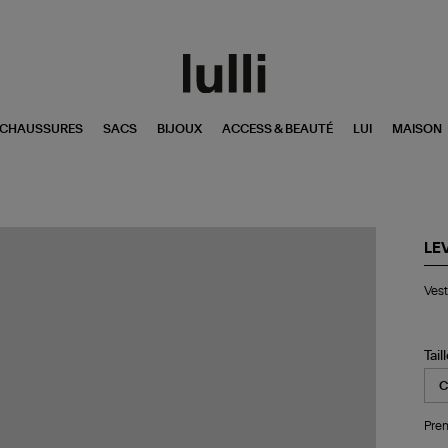
CHAUSSURES
SACS
BIJOUX
ACCESS & BEAUTÉ
LUI
MAISON
LEV
Ve
Vest
Jan
Util
Go
Co
Tail
Da
Pren