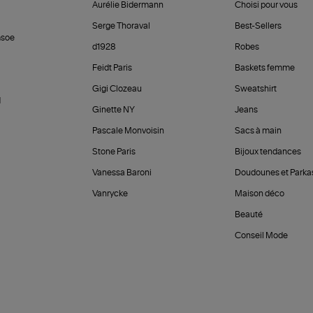
Aurélie Bidermann
Choisi pour vous
Serge Thoraval
Best-Sellers
soe
d1928
Robes
Feidt Paris
Baskets femme
Gigi Clozeau
Sweatshirt
d
Ginette NY
Jeans
Pascale Monvoisin
Sacs à main
Stone Paris
Bijoux tendances
Vanessa Baroni
Doudounes et Parka
Vanrycke
Maison déco
Beauté
Conseil Mode