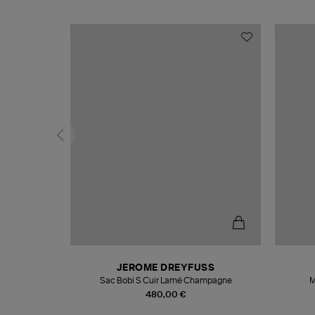
N
JEROME DREYFUSS
te
Sac Bobi S Cuir Lamé Champagne
M
480,00 €