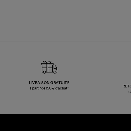
LIVRAISON GRATUITE
RET
à partir de 150 € d'achat*
d