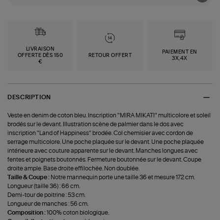
LIVRAISON
PAIEMENT EN
OFFERTE DÈS 150
RETOUR OFFERT
3X,4X
€
DESCRIPTION
Veste en denim de coton bleu. Inscription "MIRA MIKATI" multicolore et soleil
brodés sur le devant. Illustration scène de palmier dans le dos avec
inscription "Land of Happiness" brodée. Col chemisier avec cordon de
serrage multicolore. Une poche plaquée sur le devant. Une poche plaquée
intérieure avec couture apparente sur le devant. Manches longues avec
fentes et poignets boutonnés. Fermeture boutonnée sur le devant. Coupe
droite ample. Base droite effilochée. Non doublée.
Taille & Coupe :
Notre mannequin porte une taille 36 et mesure 172 cm.
Longueur (taille 36) : 66 cm.
Demi-tour de poitrine : 53 cm.
Longueur de manches : 56 cm.
Composition :
100% coton biologique.