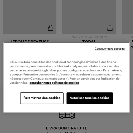
NOUVELLE COLLECTION
N
JEROME DREYFUSS
TORAL
Sac Bobi S Cuir Lamé
Mocassins Killian Sport
Veste
Continuer sans accepter
Champagne
Mousse
480,00 €
189,00 €
lulli-sur-la-toile.com utilise des cookies et technologies similaires à des fins de
performance, personnalisation, publicité et analyses, en collaboration avec des
partenaires tels que Google. Vous pouvez configurer vos choix via « Paramétrer »,
accepter l’ensemble des cookies (« J’accepte ») ou refuser ceux non strictement
nécessaires (« Continuer sans accepter »). Pour en savoir plus sur l’utilisation de
vos données,
consulter notre politique de cookies
Paramètres des cookies
Autoriser tous les cookies
LIVRAISON GRATUITE