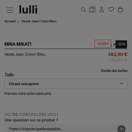
Aller au contenu principal
Accueil
Veste Jean Coton Bleu
SOLDES
-50%
MIRA MIKATI
Partager
Veste
Veste Jean Coton Bleu
362,50 €
Jean
725,00 €
Coton
Bleu
Guide des tailles
Taille
Prendre votre taille habituelle.
VOTRE CONSEILLÈRE LULLI
Une question sur ce produit ?