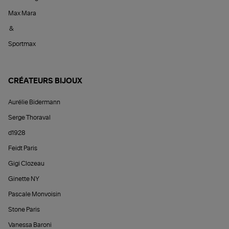
Max Mara
&
Sportmax
CRÉATEURS BIJOUX
Aurélie Bidermann
Serge Thoraval
d1928
Feidt Paris
Gigi Clozeau
Ginette NY
Pascale Monvoisin
Stone Paris
Vanessa Baroni