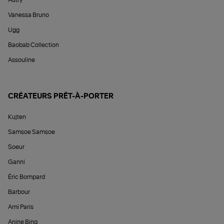
Autry
Vanessa Bruno
Ugg
Baobab Collection
Assouline
CRÉATEURS PRÊT-À-PORTER
Kujten
Samsoe Samsoe
Soeur
Ganni
Éric Bompard
Barbour
Ami Paris
Anine Bing