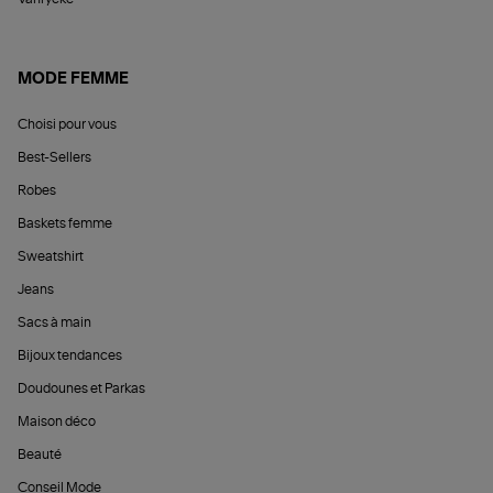
MODE FEMME
Choisi pour vous
Best-Sellers
Robes
Baskets femme
Sweatshirt
Jeans
Sacs à main
Bijoux tendances
Doudounes et Parkas
Maison déco
Beauté
Conseil Mode