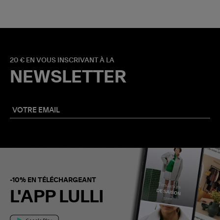
20 € EN VOUS INSCRIVANT À LA
NEWSLETTER
-10% EN TÉLÉCHARGEANT
L'APP LULLI