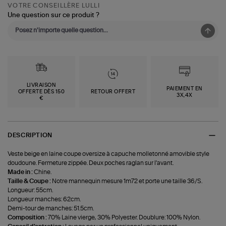
VOTRE CONSEILLÈRE LULLI
Une question sur ce produit ?
LIVRAISON
PAIEMENT EN
OFFERTE DÈS 150
RETOUR OFFERT
3X,4X
€
DESCRIPTION
Veste beige en laine coupe oversize à capuche molletonné amovible style
doudoune. Fermeture zippée. Deux poches raglan sur l'avant.
Made in :
Chine.
Taille & Coupe :
Notre mannequin mesure 1m72 et porte une taille 36/S.
Longueur: 55cm.
Longueur manches: 62cm.
Demi-tour de manches: 51.5cm.
Composition :
70% Laine vierge, 30% Polyester. Doublure: 100% Nylon.