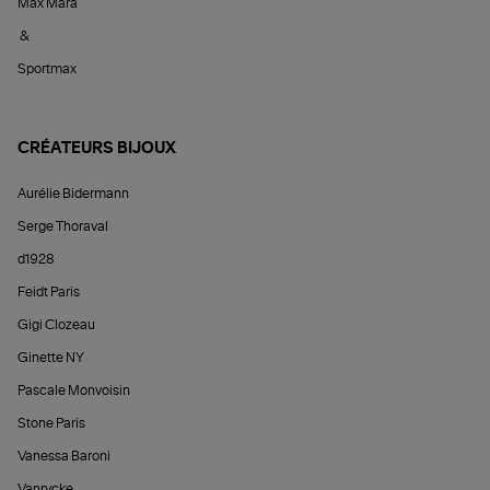
Max Mara
&
Sportmax
CRÉATEURS BIJOUX
Aurélie Bidermann
Serge Thoraval
d1928
Feidt Paris
Gigi Clozeau
Ginette NY
Pascale Monvoisin
Stone Paris
Vanessa Baroni
Vanrycke