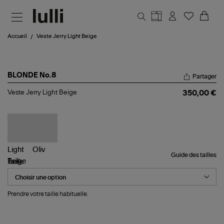
Aller au contenu principal
Accueil
Veste Jerry Light Beige
BLONDE No.8
Partager
Veste
Veste Jerry Light Beige
350,00 €
Jerry
Light
Beige
Guide des tailles
Taille
Prendre votre taille habituelle.