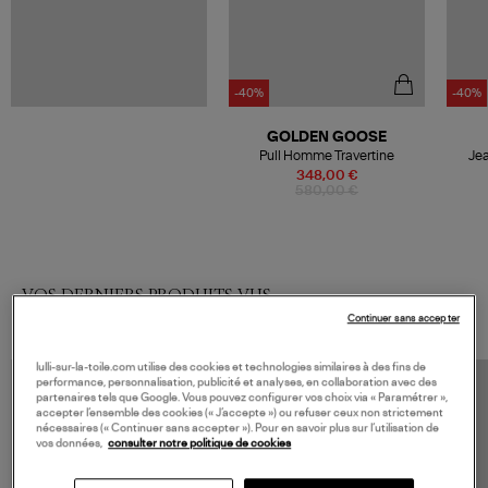
-40%
-40%
GOLDEN GOOSE
Pull Homme Travertine
Jea
348,00 €
580,00 €
VOS DERNIERS PRODUITS VUS
Continuer sans accepter
lulli-sur-la-toile.com utilise des cookies et technologies similaires à des fins de
performance, personnalisation, publicité et analyses, en collaboration avec des
partenaires tels que Google. Vous pouvez configurer vos choix via « Paramétrer »,
accepter l’ensemble des cookies (« J’accepte ») ou refuser ceux non strictement
nécessaires (« Continuer sans accepter »). Pour en savoir plus sur l’utilisation de
vos données,
consulter notre politique de cookies