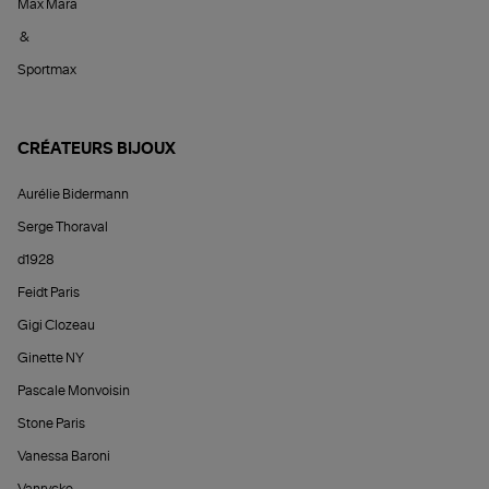
Max Mara
&
Sportmax
CRÉATEURS BIJOUX
Aurélie Bidermann
Serge Thoraval
d1928
Feidt Paris
Gigi Clozeau
Ginette NY
Pascale Monvoisin
Stone Paris
Vanessa Baroni