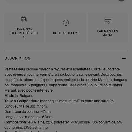
LIVRAISON
PAIEMENT EN
OFFERTE DÈS 150
RETOUR OFFERT
3X,4X
€
DESCRIPTION
Veste tailleur croisée marron à rayures et à épaulettes. Col tailleur cranté
avec revers en pointe. Fermeture à six boutons sur le devant. Deux poches
plaquées à rabats et une poche passepoilée sur la poitrine. Manches longues
boutonnées aux poignets. Coupe droite. Base droite. Doublure noire Isabel
Marant, avec poche intérieure.
Made in :
Bulgarie.
Taille & Coupe :
Notre mannequin mesure 1m72 et porte une taille 36.
Longueur (taille 36) :717 cm.
Demi-tour de poitrine : 47 cm.
Longueur de manches : 63 cm.
Composition :
40% laine, 22% polyester, 14% viscose, 13% polyamide, 9%
cachemire, 2% élasthanne.