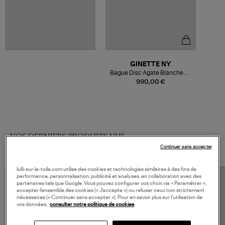
GINETTE NY
Bague Disc Agate Blanche Or
Rose
990,00 €
VOS DERNIERS PRODUITS VUS
Continuer sans accepter
lulli-sur-la-toile.com utilise des cookies et technologies similaires à des fins de
performance, personnalisation, publicité et analyses, en collaboration avec des
partenaires tels que Google. Vous pouvez configurer vos choix via « Paramétrer »,
accepter l’ensemble des cookies (« J’accepte ») ou refuser ceux non strictement
nécessaires (« Continuer sans accepter »). Pour en savoir plus sur l’utilisation de
vos données,
consulter notre politique de cookies