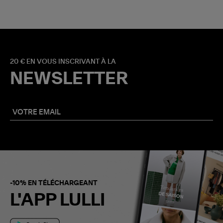
20 € EN VOUS INSCRIVANT À LA
NEWSLETTER
-10% EN TÉLÉCHARGEANT
L'APP LULLI