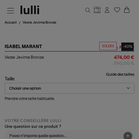
Aller au contenu principal
Accueil
Veste Jevima Bronze
SOLDES
-40%
ISABEL MARANT
Partager
Veste
Veste Jevima Bronze
474,00 €
Jevima
790,00 €
Bronze
Guide des tailles
Taille
Prendre votre taille habituelle.
VOTRE CONSEILLÈRE LULLI
Une question sur ce produit ?