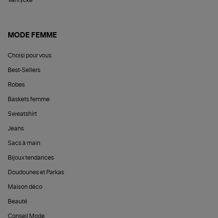
Vanrycke
MODE FEMME
Choisi pour vous
Best-Sellers
Robes
Baskets femme
Sweatshirt
Jeans
Sacs à main
Bijoux tendances
Doudounes et Parkas
Maison déco
Beauté
Conseil Mode