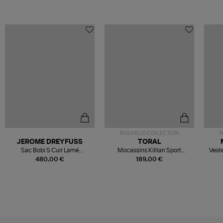
NOUVELLE COLLECTION
N
JEROME DREYFUSS
TORAL
Sac Bobi S Cuir Lamé
Mocassins Killian Sport
Veste
Champagne
Mousse
480,00 €
189,00 €