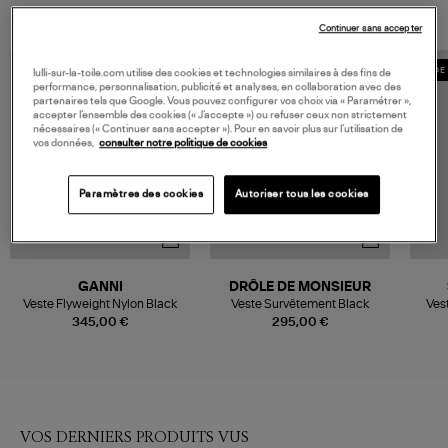
Continuer sans accepter
MADE IN EUROPE
MADE 
lulli-sur-la-toile.com utilise des cookies et technologies similaires à des fins de
performance, personnalisation, publicité et analyses, en collaboration avec des
partenaires tels que Google. Vous pouvez configurer vos choix via « Paramétrer »,
accepter l’ensemble des cookies (« J’accepte ») ou refuser ceux non strictement
nécessaires (« Continuer sans accepter »). Pour en savoir plus sur l’utilisation de
vos données,
consulter notre politique de cookies
Paramètres des cookies
Autoriser tous les cookies
GANNI
DRÔLE DE MONSIEUR
Veste Flyweight Nylon Black
Veste Survêtement Black
Ves
345,00 €
295,00 €
VOS DERNIERS PRODUITS VUS