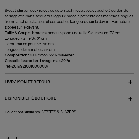
Sweat-shirt en doux jersey de coton technique avec capuche à cordon de
serrage et rubans jacquard à logo. Le modèle présente des manches longues
à emmanchures basses et des poches kangourou sur le devant. Fermeture
zippée sur le devant.
Taille & Coupe :
Notre mannequin porte une taille S et mesure 172 cm.
Longueur (taille S) : 61 cm.
Demi-tour de poitrine : 58 cm.
Longueur de manches : 57 cm.
Composition :
78% coton, 22% polyester.
Conseil d'entretien :
Lavage max 30 °c.
(ref-2619921031600008)
LIVRAISON ET RETOUR
DISPONIBILITÉ BOUTIQUE
VESTES & BLAZERS
Collections similaires :