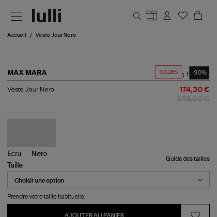
Aller au contenu principal
Accueil
Veste Jour Nero
SOLDES
-30%
MAX MARA
Partager
Veste
Veste Jour Nero
174,30 €
Jour
249,00 €
Nero
Guide des tailles
Taille
Prendre votre taille habituelle.
AJOUTER AU PANIER