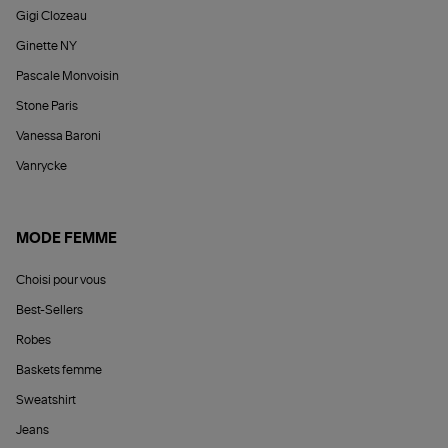
Gigi Clozeau
Ginette NY
Pascale Monvoisin
Stone Paris
Vanessa Baroni
Vanrycke
MODE FEMME
Choisi pour vous
Best-Sellers
Robes
Baskets femme
Sweatshirt
Jeans