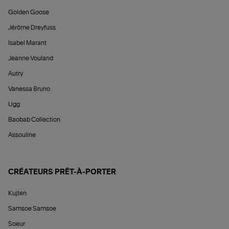
Golden Goose
Jérôme Dreyfuss
Isabel Marant
Jeanne Vouland
Autry
Vanessa Bruno
Ugg
Baobab Collection
Assouline
CRÉATEURS PRÊT-À-PORTER
Kujten
Samsoe Samsoe
Soeur